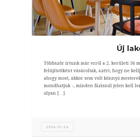
Új lak
Többször írtunk már erről a 2. kerületi 56 m
felújítottként vásároltak, azért, hogy ne ke
ahogy most, akkor sem volt könnyű mestereket
mondhatjuk -, minden fázisnál jelen kell le
olyan […]
2024-01-24