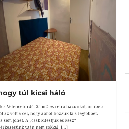
hogy túl kicsi háló
ük a Velencefürdői 35 m2-es retro házunkat, amibe a
l az volt a cél, hogy abból hozzuk ki a legtöbbet,
a sem jöhet. A „csak kifestjük és kész”
a érkezésünk után nem sokkal, […]