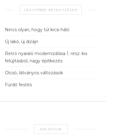
LEGUTÓBBI BEJEGYZÉSEK
Nincs olyan, hogy túl kicsi háló
Új lakó, új dizájn
Retró nyaraló modernizálása 1. rész: kis
felújításból, nagy építkezés
Olcsó, látványos változások
Fürdő festés
ARCHÍVUM