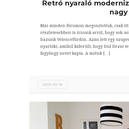
Retró nyaraló modernizál
nagy
Már minden fórumon megosztottuk, csak itt n
részletesebben is írnunk arról, hogy sok-sok
házunk Velencefürdőn. Azán lett egy szuper
nyarlók), amiből kiderült, hogy Dul Dezső te
fagyöngy nevet kapta. A miénk […]
2023-03-16