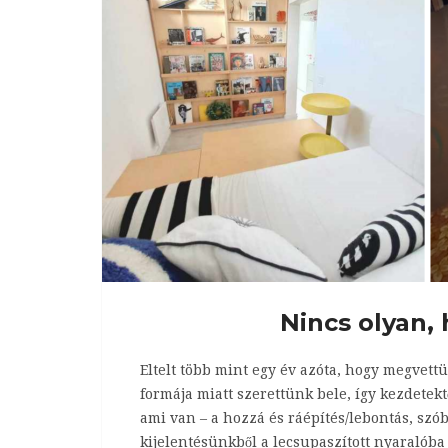
Nincs olyan, 
Eltelt több mint egy év azóta, hogy megvett
formája miatt szerettünk bele, így kezdetektő
ami van – a hozzá és ráépítés/lebontás, szób
kijelentésünkből a lecsupaszított nyaralób