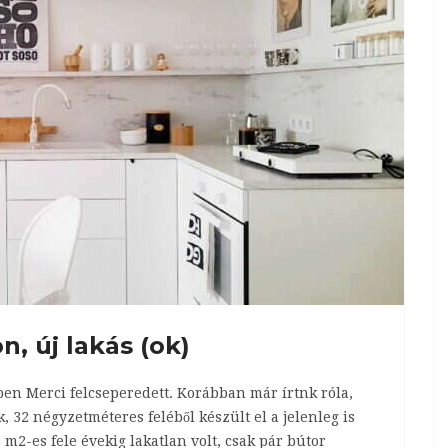
n, új lakás (ok)
ben Merci felcseperedett. Korábban már írtnk róla,
k, 32 négyzetméteres feléből készült el a jelenleg is
m2-es fele évekig lakatlan volt, csak pár bútor