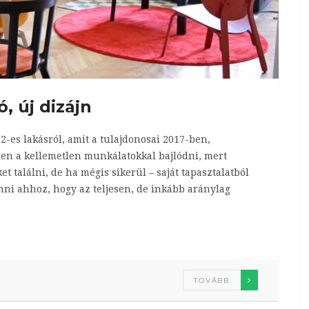
ó, új dizájn
2-es lakásról, amit a tulajdonosai 2017-ben,
lljen a kellemetlen munkálatokkal bajlódni, mert
 találni, de ha mégis sikerül – saját tapasztalatból
nni ahhoz, hogy az teljesen, de inkább aránylag
TOVÁBB