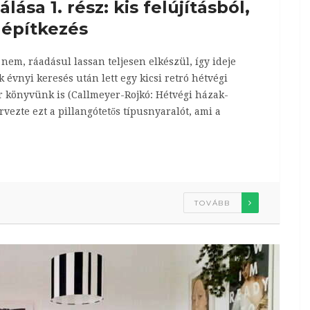
ása 1. rész: kis felújításból,
 építkezés
em, ráadásul lassan teljesen elkészül, így ideje
 évnyi keresés után lett egy kicsi retró hétvégi
 könyvünk is (Callmeyer-Rojkó: Hétvégi házak-
rvezte ezt a pillangótetős típusnyaralót, ami a
TOVÁBB