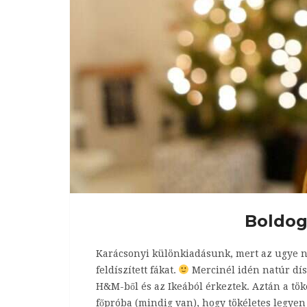
Boldog
Karácsonyi különkiadásunk, mert az ugye n
feldíszített fákat.
Mercinél idén natúr dísz
H&M-ből és az Ikeából érkeztek. Aztán a töké
főpróba (mindig van), hogy tökéletes legyen