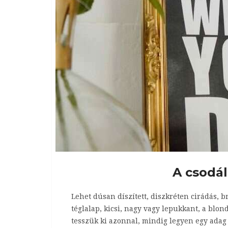
A csodál
Lehet dúsan díszített, diszkréten cirádás, br
téglalap, kicsi, nagy vagy lepukkant, a blo
tesszük ki azonnal, mindig legyen egy adag 