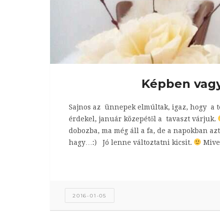
Képben vagy
Sajnos az ünnepek elmúltak, igaz, hogy a 
érdekel, január közepétől a tavaszt várjuk.
dobozba, ma még áll a fa, de a napokban azt 
hagy…:) Jó lenne változtatni kicsit.
Mive
2016-01-05