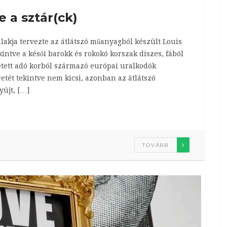
e a sztár(ck)
lakja tervezte az átlátszó műanyagból készült Louis
intve a késői barokk és rokokó korszak díszes, fából
etett adó korból származó európai uralkodók
etét tekintve nem kicsi, azonban az átlátszó
újt, […]
TOVÁBB