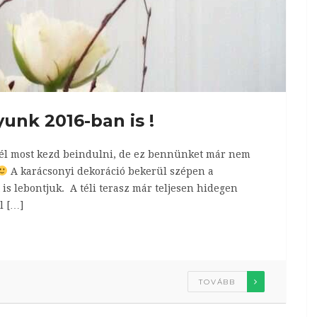
unk 2016-ban is !
tél most kezd beindulni, de ez bennünket már nem
A karácsonyi dekoráció bekerül szépen a
is lebontjuk. A téli terasz már teljesen hidegen
l […]
TOVÁBB