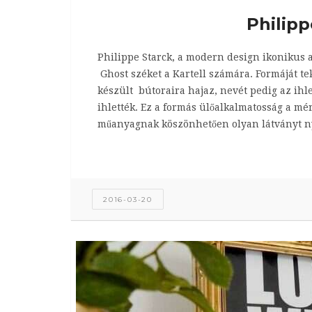
Philipp
Philippe Starck, a modern design ikonikus a
Ghost széket a Kartell számára. Formáját tek
készült bútoraira hajaz, nevét pedig az ihl
ihlették. Ez a formás ülőalkalmatosság a mér
műanyagnak köszönhetően olyan látványt ny
2016-03-20