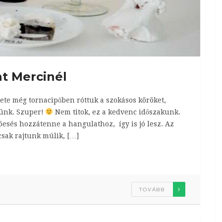
t Mercinél
ete még tornacipőben róttuk a szokásos köröket,
lünk. Szuper!
Nem titok, ez a kedvenc időszakunk.
esés hozzátenne a hangulathoz, így is jó lesz. Az
 csak rajtunk múlik, […]
TOVÁBB