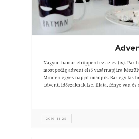
Adven
Nagyon hamar elröppent ez az év (is). Pár h
most pedig advent első vasárnapjára készü
Minden egyes napját imádjuk. Bár egy kis hó
adventi időszaknak íze, illata, fénye van és
2016-11-25