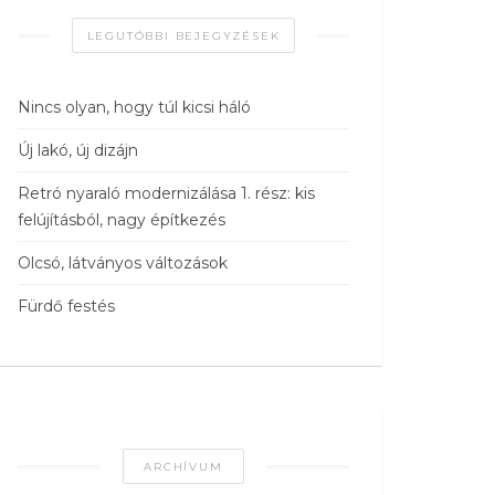
LEGUTÓBBI BEJEGYZÉSEK
Nincs olyan, hogy túl kicsi háló
Új lakó, új dizájn
Retró nyaraló modernizálása 1. rész: kis
felújításból, nagy építkezés
Olcsó, látványos változások
Fürdő festés
ARCHÍVUM