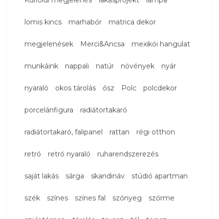
Külföldi megjelenés
lakásprojekt
lámpa
lomis kincs
marhabőr
matrica dekor
megjelenések
Merci&Ancsa
mexikói hangulat
munkáink
nappali
natúr
növények
nyár
nyaraló
okos tárolás
ősz
Polc
polcdekor
porcelánfigura
radiátortakaró
radiátortakaró, falipanel
rattan
régi otthon
retró
retró nyaraló
ruharendszerezés
saját lakás
sárga
skandináv
stúdió apartman
szék
színes
színes fal
szőnyeg
szőrme