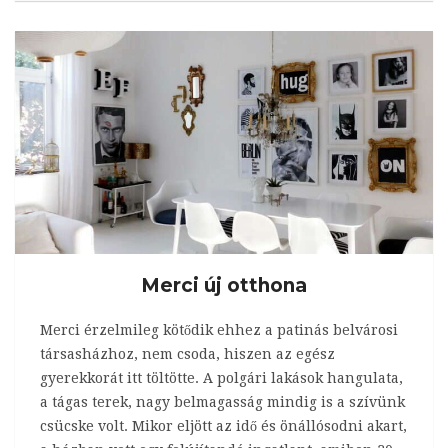
Merci új otthona
Merci érzelmileg kötődik ehhez a patinás belvárosi
társasházhoz, nem csoda, hiszen az egész
gyerekkorát itt töltötte. A polgári lakások hangulata,
a tágas terek, nagy belmagasság mindig is a szívünk
csücske volt. Mikor eljött az idő és önállósodni akart,