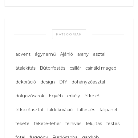
KATEGÓRIÁK
advent
ágynemű
Ajánló
arany
asztal
átalakítás
Bútorfestés
csillár
csináld magad
dekoráció
design
DIY
dohányzóasztal
dolgozósarok
Egyéb
erkély
étkező
étkezőasztal
faldekoráció
falfestés
falipanel
fekete
fekete-fehér
felhívás
felújítás
festés
fotel
függöny
Fürdőszoba
gardrób