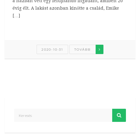
a házban vett egy felújítandó ingatlant, amiben 20
évig élt. A lakást azonban kinőtte a család, Emike
[…]
2020-10-31
TOVÁBB