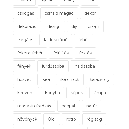
advent
ajánló
arany
cool
csillogás
csináld magad
dekor
dekoráció
design
diy
dizájn
elegáns
faldekoráció
fehér
fekete-fehér
felújítás
festés
fények
fürdőszoba
hálószoba
húsvét
ikea
ikea hack
karácsony
kedvenc
konyha
képek
lámpa
magazin fotózás
nappali
natúr
növények
Oldi
retró
régiség