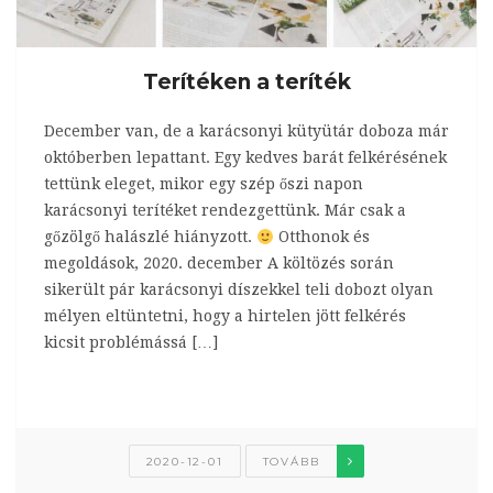
Terítéken a teríték
December van, de a karácsonyi kütyütár doboza már
októberben lepattant. Egy kedves barát felkérésének
tettünk eleget, mikor egy szép őszi napon
karácsonyi terítéket rendezgettünk. Már csak a
gőzölgő halászlé hiányzott.
Otthonok és
megoldások, 2020. december A költözés során
sikerült pár karácsonyi díszekkel teli dobozt olyan
mélyen eltüntetni, hogy a hirtelen jött felkérés
kicsit problémássá […]
2020-12-01
TOVÁBB