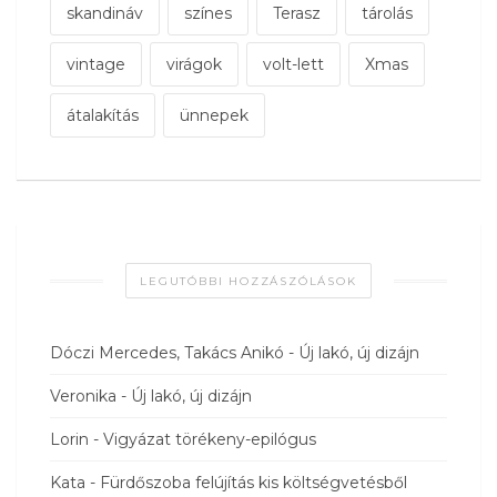
skandináv
színes
Terasz
tárolás
vintage
virágok
volt-lett
Xmas
átalakítás
ünnepek
LEGUTÓBBI HOZZÁSZÓLÁSOK
Dóczi Mercedes, Takács Anikó
-
Új lakó, új dizájn
Veronika
-
Új lakó, új dizájn
Lorin
-
Vigyázat törékeny-epilógus
Kata
-
Fürdőszoba felújítás kis költségvetésből