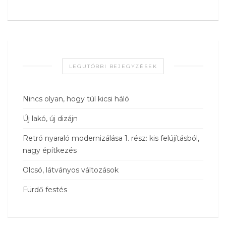
LEGUTÓBBI BEJEGYZÉSEK
Nincs olyan, hogy túl kicsi háló
Új lakó, új dizájn
Retró nyaraló modernizálása 1. rész: kis felújításból,
nagy építkezés
Olcsó, látványos változások
Fürdő festés