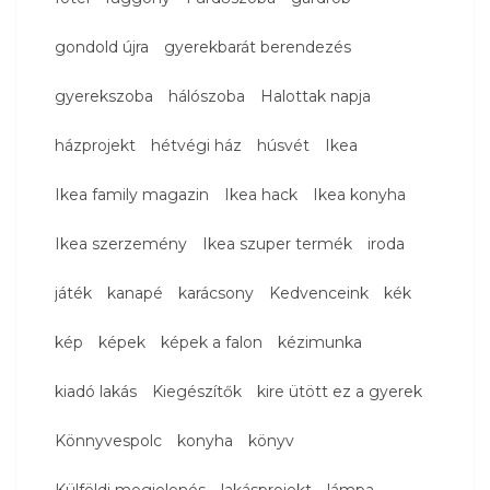
gondold újra
gyerekbarát berendezés
gyerekszoba
hálószoba
Halottak napja
házprojekt
hétvégi ház
húsvét
Ikea
Ikea family magazin
Ikea hack
Ikea konyha
Ikea szerzemény
Ikea szuper termék
iroda
játék
kanapé
karácsony
Kedvenceink
kék
kép
képek
képek a falon
kézimunka
kiadó lakás
Kiegészítők
kire ütött ez a gyerek
Könnyvespolc
konyha
könyv