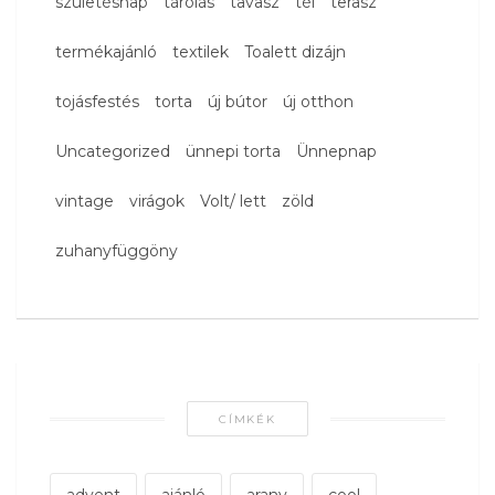
születésnap
tárolás
tavasz
tél
terasz
termékajánló
textilek
Toalett dizájn
tojásfestés
torta
új bútor
új otthon
Uncategorized
ünnepi torta
Ünnepnap
vintage
virágok
Volt/ lett
zöld
zuhanyfüggöny
CÍMKÉK