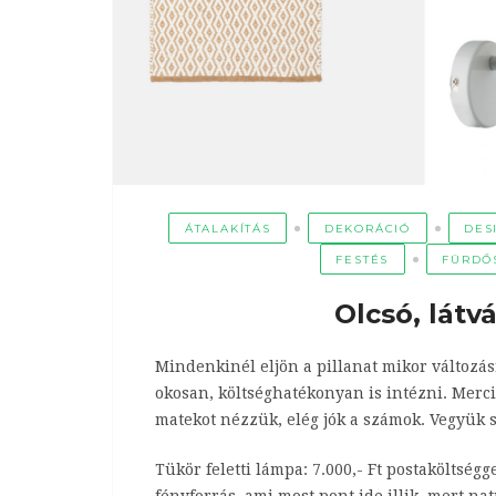
ÁTALAKÍTÁS
DEKORÁCIÓ
DES
FESTÉS
FÜRDŐ
Olcsó, látv
Mindenkinél eljön a pillanat mikor változás
okosan, költséghatékonyan is intézni. Merci
matekot nézzük, elég jók a számok. Vegyük s
Tükör feletti lámpa: 7.000,- Ft postaköltség
fényforrás, ami most pont ide illik, mert nat