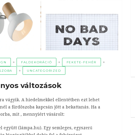
IGN
FALDEKORÁCIÓ
FEKETE-FEHÉR
SZOBA
UNCATEGORIZED
ányos változások
ra vágyik. A hiedelmekkel ellentétben ezt lehet
nél a fűrdöszoba kapcsán jött a bekattanás. Ha a
orba, mit , mennyiért vásárolt:
gel együtt (lámpa.hu). Egy semleges, egyszerű
úr kiegészítőkkel dobja fel a fehérséget.