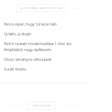
LEGUTÓBBI BEJEGYZÉSEK
Nincs olyan, hogy túl kicsi háló
Új lakó, új dizájn
Retró nyaraló modernizálása 1. rész: kis
felújításból, nagy építkezés
Olcsó, látványos változások
Fürdő festés
ARCHÍVUM