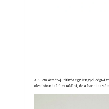
A 60 cm átmérőjű tükröt egy lengyel cégtől r
olcsóbban is lehet találni, de a bőr akasztó m