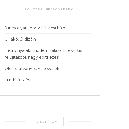
LEGUTÓBBI BEJEGYZÉSEK
Nincs olyan, hogy túl kicsi háló
Új lakó, új dizájn
Retró nyaraló modernizálása 1. rész: kis
felújításból, nagy építkezés
Olcsó, látványos változások
Fürdő festés
ARCHÍVUM