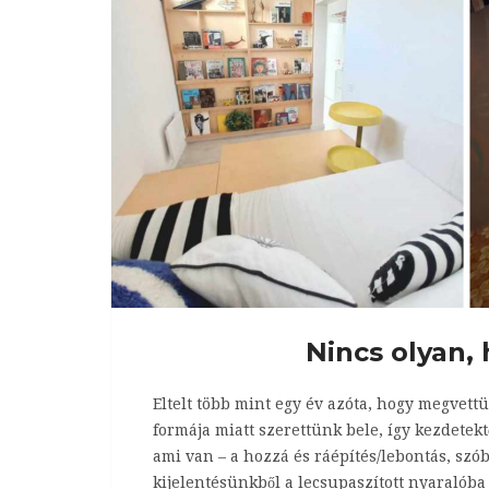
Nincs olyan, 
Eltelt több mint egy év azóta, hogy megvett
formája miatt szerettünk bele, így kezdetektő
ami van – a hozzá és ráépítés/lebontás, szób
kijelentésünkből a lecsupaszított nyaralób