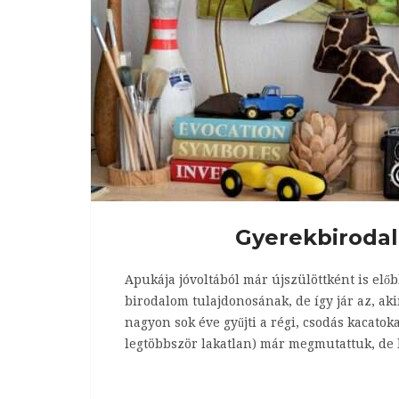
Gyerekbirodal
Apukája jóvoltából már újszülöttként is elő
birodalom tulajdonosának, de így jár az, ak
nagyon sok éve gyűjti a régi, csodás kacatok
legtöbbször lakatlan) már megmutattuk, de ké