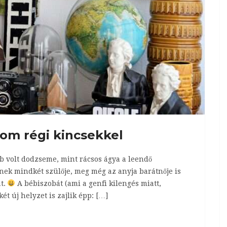
om régi kincsekkel
bb volt dodzseme, mint rácsos ágya a leendő
inek mindkét szülője, meg még az anyja barátnője is
at.
A bébiszobát (ami a genfi kilengés miatt,
t új helyzet is zajlik épp: […]