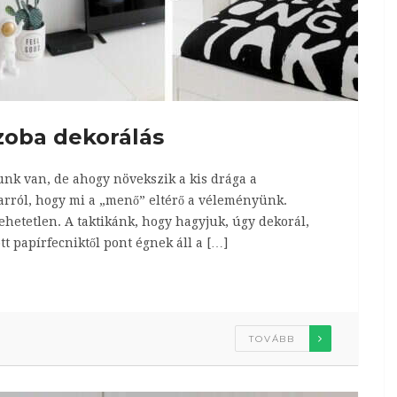
zoba dekorálás
unk van, de ahogy növekszik a kis drága a
arról, hogy mi a „menő” eltérő a véleményünk.
hetetlen. A taktikánk, hogy hagyjuk, úgy dekorál,
tt papírfecniktől pont égnek áll a […]
TOVÁBB