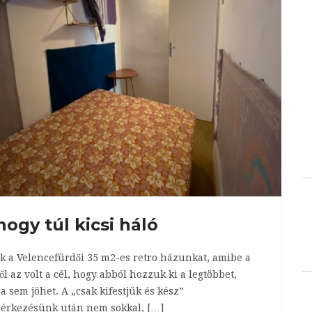
hogy túl kicsi háló
ük a Velencefürdői 35 m2-es retro házunkat, amibe a
l az volt a cél, hogy abból hozzuk ki a legtöbbet,
a sem jöhet. A „csak kifestjük és kész”
a érkezésünk után nem sokkal, […]