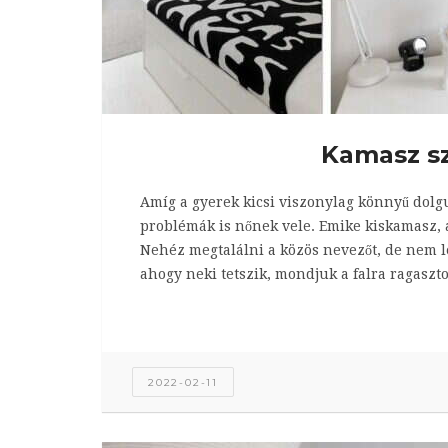
Kamasz s
Amíg a gyerek kicsi viszonylag könnyű dolg
problémák is nőnek vele. Emike kiskamasz, 
Nehéz megtalálni a közös nevezőt, de nem le
ahogy neki tetszik, mondjuk a falra ragaszto
2022-02-11