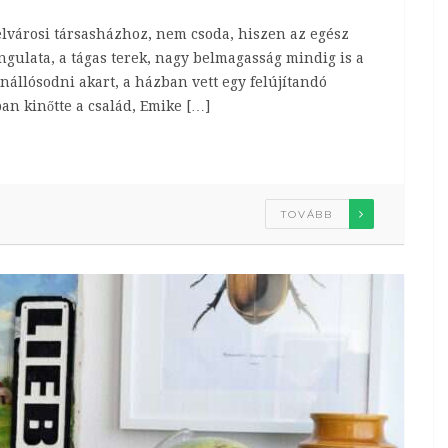
elvárosi társasházhoz, nem csoda, hiszen az egész
hangulata, a tágas terek, nagy belmagasság mindig is a
önállósodni akart, a házban vett egy felújítandó
ban kinőtte a család, Emike […]
TOVÁBB