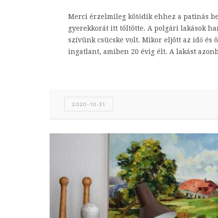
Merci érzelmileg kötődik ehhez a patinás b
gyerekkorát itt töltötte. A polgári lakások 
szívünk csücske volt. Mikor eljött az idő és 
ingatlant, amiben 20 évig élt. A lakást azon
2020-10-31