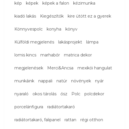
kép
képek
képek a falon
kézimunka
kiadó lakás
Kiegészítők
kire ütött ez a gyerek
Könnyvespolc
konyha
könyv
Külföldi megjelenés
lakásprojekt
lámpa
lomis kincs
marhabőr
matrica dekor
megjelenések
Merci&Ancsa
mexikói hangulat
munkáink
nappali
natúr
növények
nyár
nyaraló
okos tárolás
ősz
Polc
polcdekor
porcelánfigura
radiátortakaró
radiátortakaró, falipanel
rattan
régi otthon