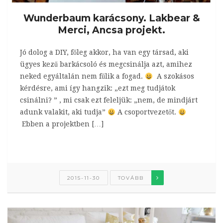
Wunderbaum karácsony. Lakbear &
Merci, Ancsa projekt.
Jó dolog a DIY, főleg akkor, ha van egy társad, aki
ügyes kezű barkácsoló és megcsinálja azt, amihez
neked egyáltalán nem fűlik a fogad.
A szokásos
kérdésre, ami így hangzik: „ezt meg tudjátok
csinálni? ” , mi csak ezt feleljük: „nem, de mindjárt
adunk valakit, aki tudja”
A csoportvezetőt.
Ebben a projektben […]
2015-11-30
TOVÁBB