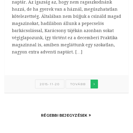
naptár. Az igazság az, hogy nem ragaszkodnánk
hozzá, de ha gyerek van a háznál, megúszhatatlan
kötelezettség. Általában nem bújjuk a csináld magad
magazinokat, hadilábon állunk a pepecselős
barkácsolással, Karácsony tájékán azonban sokat
végiglapozunk, így történt ez a decemberi Praktika
magazinnal is, amiben megláttunk egy szokatlan,
nagyon extra adventi naptárt. […]
2015-11-20
TOVÁBB
RÉGEBBI BEJEGYZÉSEK