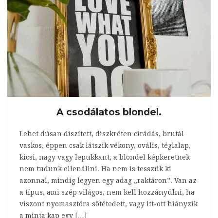
A csodálatos blondel.
Lehet dúsan díszített, diszkréten cirádás, brutál
vaskos, éppen csak látszik vékony, ovális, téglalap,
kicsi, nagy vagy lepukkant, a blondel képkeretnek
nem tudunk ellenállni. Ha nem is tesszük ki
azonnal, mindig legyen egy adag „raktáron”. Van az
a típus, ami szép világos, nem kell hozzányúlni, ha
viszont nyomasztóra sötétedett, vagy itt-ott hiányzik
a minta kap egy […]