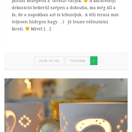
január közepétől a tavaszt várjuk.
A karácsonyi
dekoráció bekerül szépen a dobozba, ma még áll a
fa, de a napokban azt is lebontjuk. A téli terasz már
teljesen hidegen hagy…:) Jó lenne változtatni
kicsit.
Mivel […]
2016-01-05
TOVÁBB