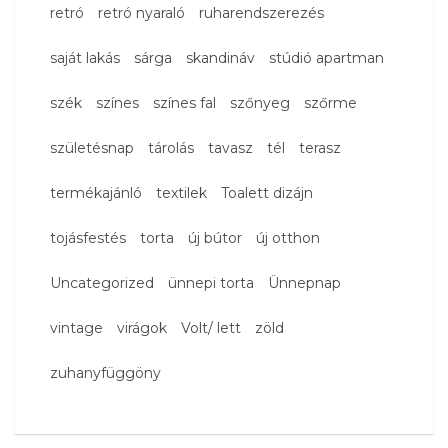
retró
retró nyaraló
ruharendszerezés
saját lakás
sárga
skandináv
stúdió apartman
szék
színes
színes fal
szőnyeg
szőrme
születésnap
tárolás
tavasz
tél
terasz
termékajánló
textilek
Toalett dizájn
tojásfestés
torta
új bútor
új otthon
Uncategorized
ünnepi torta
Ünnepnap
vintage
virágok
Volt/ lett
zöld
zuhanyfüggöny