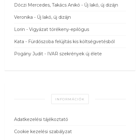
Dóczi Mercedes, Takács Anikó
-
Új lakó, új dizájn
Veronika
-
Új lakó, új dizájn
Lorin
-
Vigyázat törékeny-epilógus
Kata
-
Fürdőszoba felújítás kis költségvetésből
Pogány Judit
-
IVAR szekrények új élete
INFORMÁCIÓK
Adatkezelési tájékoztató
Cookie kezelési szabályzat