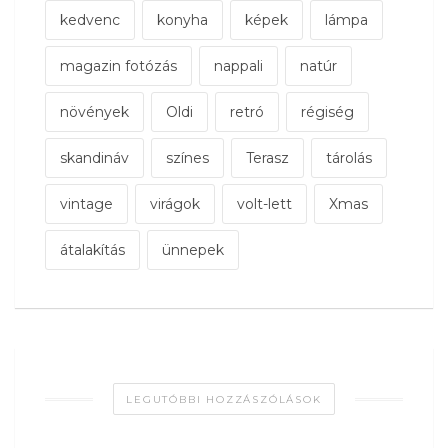
kedvenc
konyha
képek
lámpa
magazin fotózás
nappali
natúr
növények
Oldi
retró
régiség
skandináv
színes
Terasz
tárolás
vintage
virágok
volt-lett
Xmas
átalakítás
ünnepek
LEGUTÓBBI HOZZÁSZÓLÁSOK