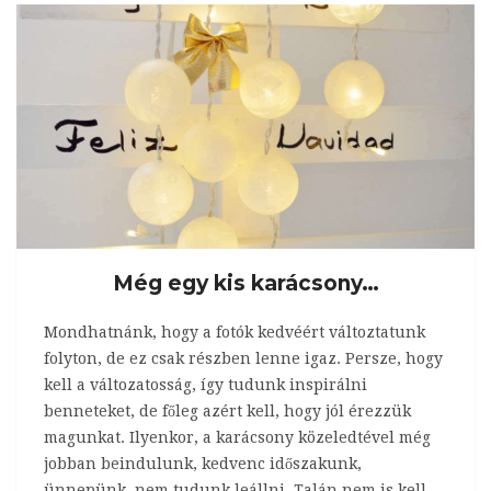
Még egy kis karácsony…
Mondhatnánk, hogy a fotók kedvéért változtatunk
folyton, de ez csak részben lenne igaz. Persze, hogy
kell a változatosság, így tudunk inspirálni
benneteket, de főleg azért kell, hogy jól érezzük
magunkat. Ilyenkor, a karácsony közeledtével még
jobban beindulunk, kedvenc időszakunk,
ünnepünk, nem tudunk leállni. Talán nem is kell,