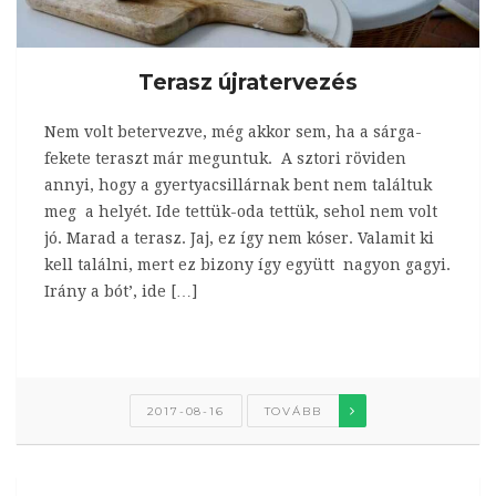
Terasz újratervezés
Nem volt betervezve, még akkor sem, ha a sárga-
fekete teraszt már meguntuk. A sztori röviden
annyi, hogy a gyertyacsillárnak bent nem találtuk
meg a helyét. Ide tettük-oda tettük, sehol nem volt
jó. Marad a terasz. Jaj, ez így nem kóser. Valamit ki
kell találni, mert ez bizony így együtt nagyon gagyi.
Irány a bót’, ide […]
2017-08-16
TOVÁBB