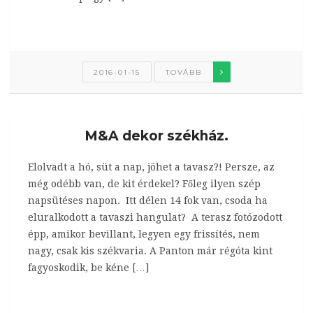
2016-01-15
TOVÁBB
M&A dekor székház.
Elolvadt a hó, süt a nap, jöhet a tavasz?! Persze, az
még odébb van, de kit érdekel? Főleg ilyen szép
napsütéses napon. Itt délen 14 fok van, csoda ha
eluralkodott a tavaszi hangulat? A terasz fotózodott
épp, amikor bevillant, legyen egy frissítés, nem
nagy, csak kis székvaria. A Panton már régóta kint
fagyoskodik, be kéne […]