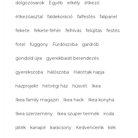
dolgozósarok
Egyéb
erkély
étkező
étkezőasztal
faldekoráció
falfestés
falipanel
fekete
fekete-fehér
felhívás
felújítás
festés
fotel
függöny
Fürdőszoba
gardrób
gondold újra
gyerekbarát berendezés
gyerekszoba
hálószoba
Halottak napja
házprojekt
hétvégi ház
húsvét
Ikea
Ikea family magazin
Ikea hack
Ikea konyha
Ikea szerzemény
Ikea szuper termék
iroda
játék
kanapé
karácsony
Kedvenceink
kék