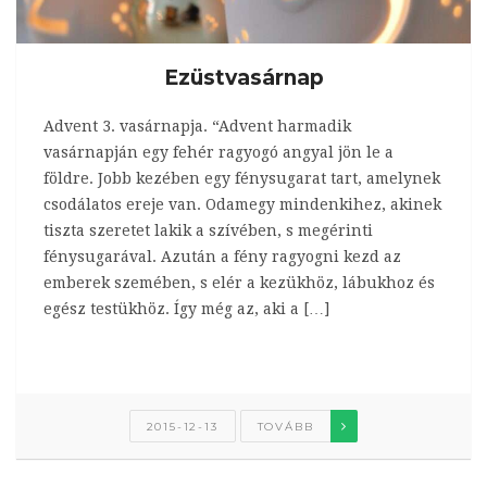
Ezüstvasárnap
Advent 3. vasárnapja. “Advent harmadik
vasárnapján egy fehér ragyogó angyal jön le a
földre. Jobb kezében egy fénysugarat tart, amelynek
csodálatos ereje van. Odamegy mindenkihez, akinek
tiszta szeretet lakik a szívében, s megérinti
fénysugarával. Azután a fény ragyogni kezd az
emberek szemében, s elér a kezükhöz, lábukhoz és
egész testükhöz. Így még az, aki a […]
2015-12-13
TOVÁBB