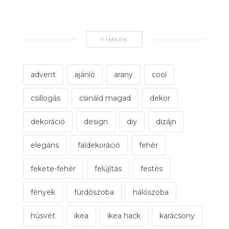
CÍMKÉK
advent
ajánló
arany
cool
csillogás
csináld magad
dekor
dekoráció
design
diy
dizájn
elegáns
faldekoráció
fehér
fekete-fehér
felújítás
festés
fények
fürdőszoba
hálószoba
húsvét
ikea
ikea hack
karácsony