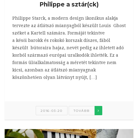
Philippe a sztár(ck)
Philippe Starck, a modern design ikonikus alakja
tervezte az átlátszó műanyagból készült Louis Ghost
széket a Kartell számára. Formáját tekintve
a késői barokk és rokokó korszak díszes, fából
készült bútoraira hajaz, nevét pedig az ihletett adó
korból származó európai uralkodók ihlették. Ez a
formás ülőalkalmatosság a méretét tekintve nem
kicsi, azonban az átlátszó műanyagnak
köszönhetően olyan látványt nyújt, […]
2016-03-20
TOVÁBB