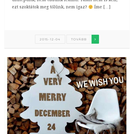
ezt szoktátok meg tőlünk, nem igaz?
Íme […]
2015-12-04
TOVÁBB