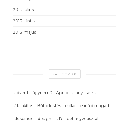
2015. július
2015. június
2015. május
KATEGÓRIÁK
advent
ágynemű
Ajánló
arany
asztal
átalakítás
Bútorfestés
csillár
csináld magad
dekoráció
design
DIY
dohányzóasztal