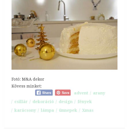
Fotó: M&A dekor
Kövess minket:
advent
arany
csillár
dekoráció
design
fények
karácsony
lámpa
ünnepek
Xmas