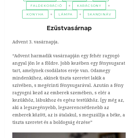
FALDEKORÁCIÓ
KARÁCSONY
KONYHA
LÁMPA
SKANDINÁV
Ezüstvasárnap
Advent 3. vasárnapja.
“Advent harmadik vasárnapján egy fehér ragyogó
angyal jön le a földre. Jobb kezében egy fénysugarat
tart, amelynek csodálatos ereje van. Odamegy
mindenkihez, akinek tiszta szeretet lakik a
szívében, s megérinti fénysugarával. Azután a fény
ragyogni kezd az emberek szemében, s elér a
kezükhöz, lábukhoz és egész testükhöz. Így még az,
aki a legszegényebb, legszerencsétlenebb az
emberek között, az is átalakul, s megszállja a béke, a
tiszta szeretet és a boldogság érzése”