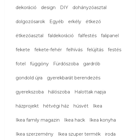
dekoráció
design
DIY
dohányzóasztal
dolgozósarok
Egyéb
erkély
étkező
étkezőasztal
faldekoráció
falfestés
falipanel
fekete
fekete-fehér
felhívás
felújítás
festés
fotel
függöny
Fürdőszoba
gardrób
gondold újra
gyerekbarát berendezés
gyerekszoba
hálószoba
Halottak napja
házprojekt
hétvégi ház
húsvét
Ikea
Ikea family magazin
Ikea hack
Ikea konyha
Ikea szerzemény
Ikea szuper termék
iroda