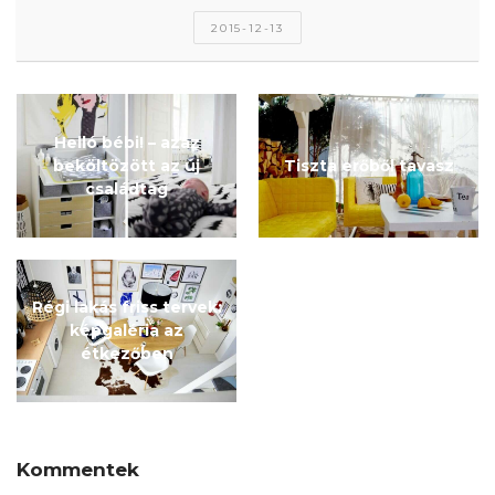
2015-12-13
Helló bébi! – azaz
beköltözött az új
Tiszta erőből tavasz
családtag
Régi lakás friss tervek:
képgaléria az
étkezőben
Kommentek