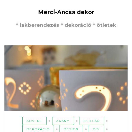
Merci-Ancsa dekor
* lakberendezés * dekoráció * ötletek
ADVENT
ARANY
CSILLÁR
DEKORÁCIÓ
DESIGN
DIY