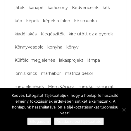
játék
kanapé
karácsony
Kedvenceink
kék
kép
képek
képek a falon
kézimunka
kiadó lakás
Kiegészítők
kire ütött ez a gyerek
Könnyvespolc
konyha
könyv
Külföldi megjelenés
lakásprojekt
lámpa
lomis kincs
marhabőr
matrica dekor
megjelenések
Merci&Ancsa
mexikói hangulat
Kedves Látogató! Tájékoztatjuk, hogy a honlap felhasználói
munkáink
nappali
natúr
növények
nyár
élmény fokozásának érdekében sütiket alkalmazunk. A
honlapunk használatával ön a tájékoztatásunkat tudomásul
nyaraló
okos tárolás
ősz
Polc
polcdekor
veszi.
Elfogadom
Adatkezelési tájékoztató
porcelánfigura
radiátortakaró