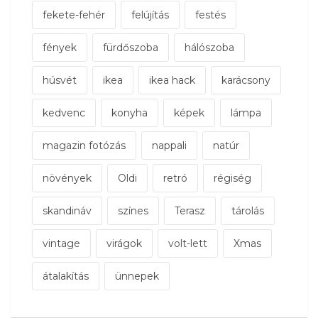
fekete-fehér
felújítás
festés
fények
fürdőszoba
hálószoba
húsvét
ikea
ikea hack
karácsony
kedvenc
konyha
képek
lámpa
magazin fotózás
nappali
natúr
növények
Oldi
retró
régiség
skandináv
színes
Terasz
tárolás
vintage
virágok
volt-lett
Xmas
átalakítás
ünnepek