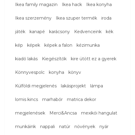
Ikea family magazin
Ikea hack
Ikea konyha
Ikea szerzemény
Ikea szuper termék
iroda
játék
kanapé
karácsony
Kedvenceink
kék
kép
képek
képek a falon
kézimunka
kiadó lakás
Kiegészítők
kire ütött ez a gyerek
Könnyvespolc
konyha
könyv
Külföldi megjelenés
lakásprojekt
lámpa
lomis kincs
marhabőr
matrica dekor
megjelenések
Merci&Ancsa
mexikói hangulat
munkáink
nappali
natúr
növények
nyár