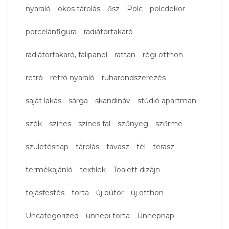
nyaraló
okos tárolás
ősz
Polc
polcdekor
porcelánfigura
radiátortakaró
radiátortakaró, falipanel
rattan
régi otthon
retró
retró nyaraló
ruharendszerezés
saját lakás
sárga
skandináv
stúdió apartman
szék
színes
színes fal
szőnyeg
szőrme
születésnap
tárolás
tavasz
tél
terasz
termékajánló
textilek
Toalett dizájn
tojásfestés
torta
új bútor
új otthon
Uncategorized
ünnepi torta
Ünnepnap