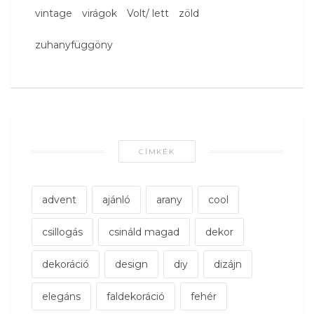
vintage
virágok
Volt/ lett
zöld
zuhanyfüggöny
CÍMKÉK
advent
ajánló
arany
cool
csillogás
csináld magad
dekor
dekoráció
design
diy
dizájn
elegáns
faldekoráció
fehér