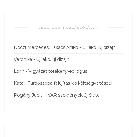
LEGUTÓBBI HOZZÁSZÓLÁSOK
Dóczi Mercedes, Takács Anikó
-
Új lakó, új dizájn
Veronika
-
Új lakó, új dizájn
Lorin
-
Vigyázat törékeny-epilógus
Kata
-
Fürdőszoba felújítás kis költségvetésből
Pogány Judit
-
IVAR szekrények új élete