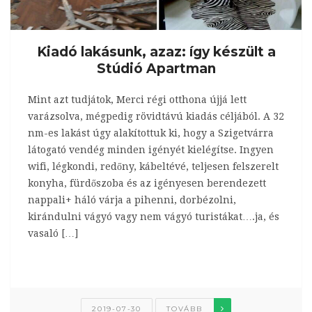
Kiadó lakásunk, azaz: így készült a
Stúdió Apartman
Mint azt tudjátok, Merci régi otthona újjá lett
varázsolva, mégpedig rövidtávú kiadás céljából. A 32
nm-es lakást úgy alakítottuk ki, hogy a Szigetvárra
látogató vendég minden igényét kielégítse. Ingyen
wifi, légkondi, redőny, kábeltévé, teljesen felszerelt
konyha, fürdőszoba és az igényesen berendezett
nappali+ háló várja a pihenni, dorbézolni,
kirándulni vágyó vagy nem vágyó turistákat….ja, és
vasaló […]
2019-07-30
TOVÁBB