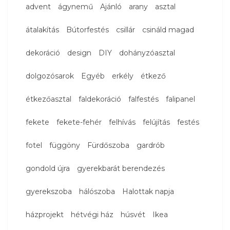
advent
ágynemű
Ajánló
arany
asztal
átalakítás
Bútorfestés
csillár
csináld magad
dekoráció
design
DIY
dohányzóasztal
dolgozósarok
Egyéb
erkély
étkező
étkezőasztal
faldekoráció
falfestés
falipanel
fekete
fekete-fehér
felhívás
felújítás
festés
fotel
függöny
Fürdőszoba
gardrób
gondold újra
gyerekbarát berendezés
gyerekszoba
hálószoba
Halottak napja
házprojekt
hétvégi ház
húsvét
Ikea