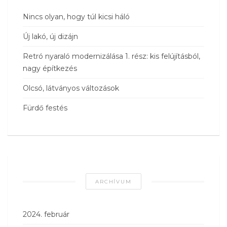
Nincs olyan, hogy túl kicsi háló
Új lakó, új dizájn
Retró nyaraló modernizálása 1. rész: kis felújításból,
nagy építkezés
Olcsó, látványos változások
Fürdő festés
ARCHÍVUM
2024. február