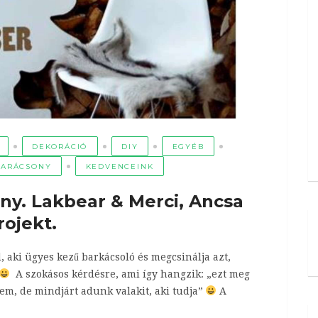
DEKORÁCIÓ
DIY
EGYÉB
KARÁCSONY
KEDVENCEINK
y. Lakbear & Merci, Ancsa
rojekt.
d, aki ügyes kezű barkácsoló és megcsinálja azt,
A szokásos kérdésre, ami így hangzik: „ezt meg
„nem, de mindjárt adunk valakit, aki tudja”
A