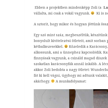
Ebben a projektben mindenképp Zoli (a
La
vállalta, mi csak a vokál vagyunk.
Ki is n
A sztorit, hogy mikor és hogyan jöttünk öss
Egy szó mint száz, megbeszéltük, készítünk v
bonyolult kivitelezésű ötleteit, amit sorban
kétbalkezesekkel.
Közeledik a Karácsony,
alkossunk, ami a ünnephez kapcsolódik. Ka
finnyásak vagyunk, a csináld magad díszek
szokatlan karácsonyfák annál inkább. A léce
akkor Zoli bedobta a nagy ötletet: Wunder
fát ki kell vágni, úgyhogy mi adtunk valakit,
akárhogy.
A munkafolyamat: