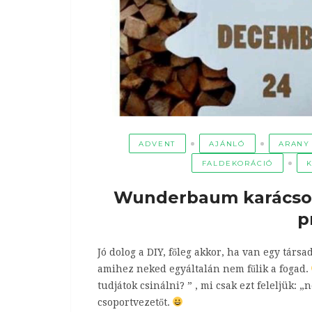
ADVENT
AJÁNLÓ
ARANY
FALDEKORÁCIÓ
Wunderbaum karácson
p
Jó dolog a DIY, főleg akkor, ha van egy társa
amihez neked egyáltalán nem fűlik a fogad.
tudjátok csinálni? ” , mi csak ezt feleljük: 
csoportvezetőt.