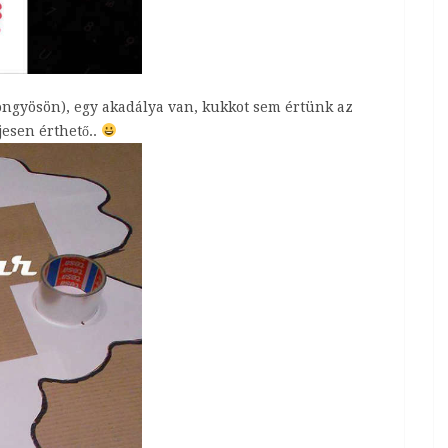
yöngyösön), egy akadálya van, kukkot sem értünk az
ljesen érthető..