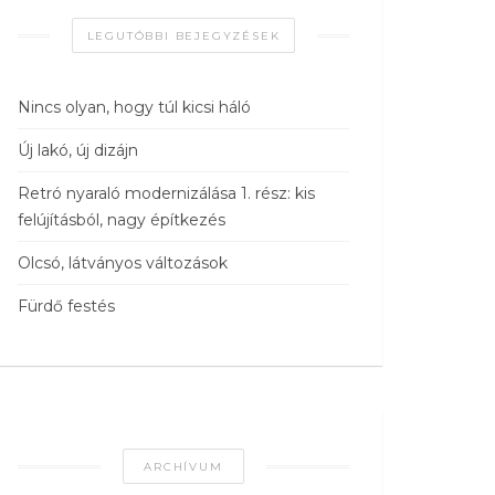
LEGUTÓBBI BEJEGYZÉSEK
Nincs olyan, hogy túl kicsi háló
Új lakó, új dizájn
Retró nyaraló modernizálása 1. rész: kis
felújításból, nagy építkezés
Olcsó, látványos változások
Fürdő festés
ARCHÍVUM