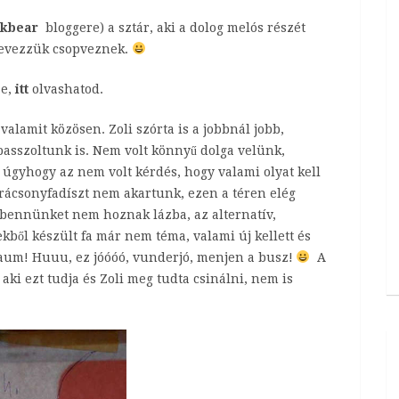
kbear
bloggere) a sztár, aki a dolog melós részét
evezzük csopveznek.
ze,
itt
olvashatod.
alamit közösen. Zoli szórta is a jobbnál jobb,
 passzoltunk is. Nem volt könnyű dolga velünk,
 úgyhogy az nem volt kérdés, hogy valami olyat kell
rácsonyfadíszt nem akartunk, ezen a téren elég
 bennünket nem hoznak lázba, az alternatív,
kből készült fa már nem téma, valami új kellett és
baum! Huuu, ez jóóóó, vunderjó, menjen a busz!
A
 aki ezt tudja és Zoli meg tudta csinálni, nem is