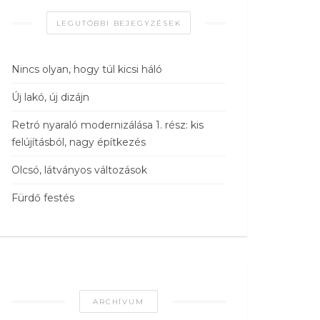
LEGUTÓBBI BEJEGYZÉSEK
Nincs olyan, hogy túl kicsi háló
Új lakó, új dizájn
Retró nyaraló modernizálása 1. rész: kis
felújításból, nagy építkezés
Olcsó, látványos változások
Fürdő festés
ARCHÍVUM