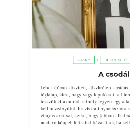
ARANY
DEKORÁCIÓ
A csodál
Lehet dúsan díszített, diszkréten cirádás,
téglalap, kicsi, nagy vagy lepukkant, a bl
tesszük ki azonnal, mindig legyen egy adag
kell hozzányúlni, ha viszont nyomasztóra sö
világos aranyat, aztán, hogy jobban alkalm
modern képpel, felirattal házasítjuk, ha kell