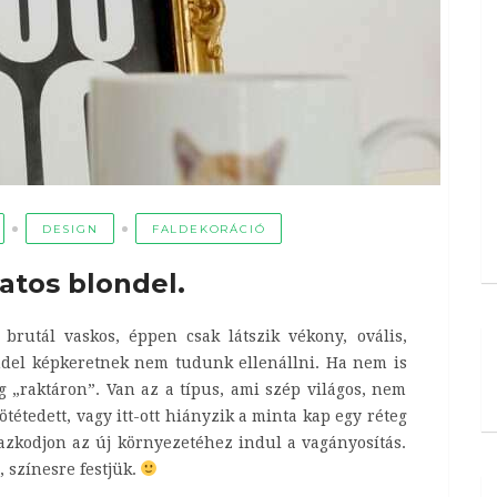
DESIGN
FALDEKORÁCIÓ
atos blondel.
 brutál vaskos, éppen csak látszik vékony, ovális,
ondel képkeretnek nem tudunk ellenállni. Ha nem is
 „raktáron”. Van az a típus, ami szép világos, nem
tétedett, vagy itt-ott hiányzik a minta kap egy réteg
azkodjon az új környezetéhez indul a vagányosítás.
, színesre festjük.