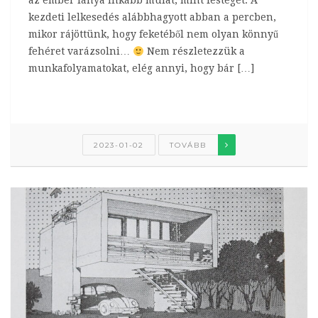
az ember lánya inkább mulat, mint festeget. A
kezdeti lelkesedés alábbhagyott abban a percben,
mikor rájöttünk, hogy feketéből nem olyan könnyű
fehéret varázsolni…
Nem részletezzük a
munkafolyamatokat, elég annyi, hogy bár […]
2023-01-02
TOVÁBB