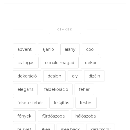
CÍMKÉK
advent
ajánló
arany
cool
csillogás
csináld magad
dekor
dekoráció
design
diy
dizájn
elegáns
faldekoráció
fehér
fekete-fehér
felújítás
festés
fények
fürdőszoba
hálószoba
húsvét
ikea
ikea hack
karácsony