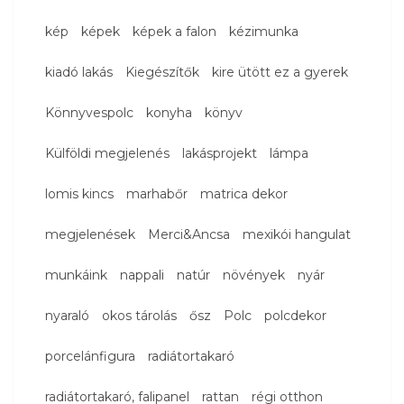
kép
képek
képek a falon
kézimunka
kiadó lakás
Kiegészítők
kire ütött ez a gyerek
Könnyvespolc
konyha
könyv
Külföldi megjelenés
lakásprojekt
lámpa
lomis kincs
marhabőr
matrica dekor
megjelenések
Merci&Ancsa
mexikói hangulat
munkáink
nappali
natúr
növények
nyár
nyaraló
okos tárolás
ősz
Polc
polcdekor
porcelánfigura
radiátortakaró
radiátortakaró, falipanel
rattan
régi otthon