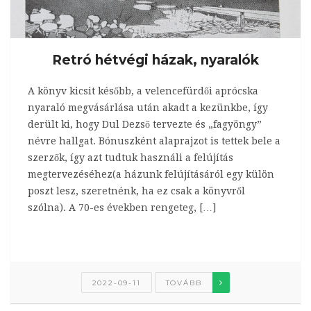
Retró hétvégi házak, nyaralók
A könyv kicsit később, a velencefürdői aprócska
nyaraló megvásárlása után akadt a kezünkbe, így
derült ki, hogy Dul Dezső tervezte és „fagyöngy”
névre hallgat. Bónuszként alaprajzot is tettek bele a
szerzők, így azt tudtuk használi a felújítás
megtervezéséhez(a házunk felújításáról egy külön
poszt lesz, szeretnénk, ha ez csak a könyvről
szólna). A 70-es években rengeteg, […]
2022-09-11
TOVÁBB