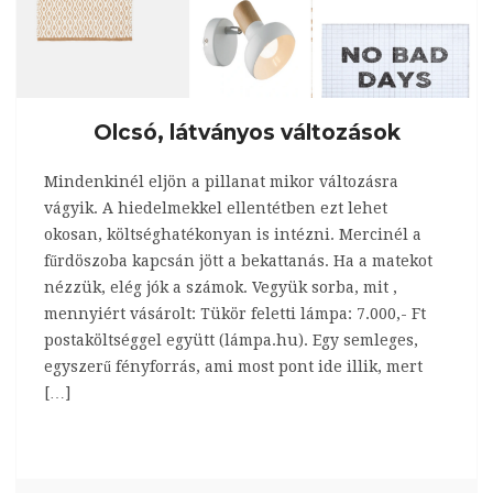
Olcsó, látványos változások
Mindenkinél eljön a pillanat mikor változásra
vágyik. A hiedelmekkel ellentétben ezt lehet
okosan, költséghatékonyan is intézni. Mercinél a
fűrdöszoba kapcsán jött a bekattanás. Ha a matekot
nézzük, elég jók a számok. Vegyük sorba, mit ,
mennyiért vásárolt: Tükör feletti lámpa: 7.000,- Ft
postaköltséggel együtt (lámpa.hu). Egy semleges,
egyszerű fényforrás, ami most pont ide illik, mert
[…]