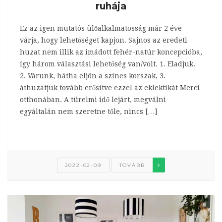
ruhája
Ez az igen mutatós ülőalkalmatosság már 2 éve
várja, hogy lehetőséget kapjon. Sajnos az eredeti
huzat nem illik az imádott fehér-natúr koncepcióba,
így három választási lehetőség van/volt. 1. Eladjuk.
2. Várunk, hátha eljön a színes korszak, 3.
áthuzatjuk tovább erősítve ezzel az eklektikát Merci
otthonában. A türelmi idő lejárt, megválni
egyáltalán nem szeretne tőle, nincs […]
2022-02-09
TOVÁBB