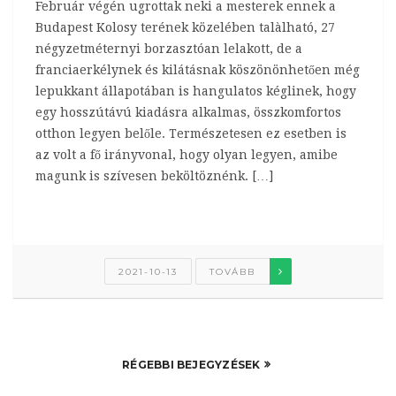
Február végén ugrottak neki a mesterek ennek a
Budapest Kolosy terének közelében talàlható, 27
négyzetméternyi borzasztóan lelakott, de a
franciaerkélynek és kilátásnak köszönönhetően még
lepukkant állapotában is hangulatos kéglinek, hogy
egy hosszútávú kiadásra alkalmas, összkomfortos
otthon legyen belőle. Természetesen ez esetben is
az volt a fő irányvonal, hogy olyan legyen, amibe
magunk is szívesen beköltöznénk. […]
2021-10-13
TOVÁBB
RÉGEBBI BEJEGYZÉSEK