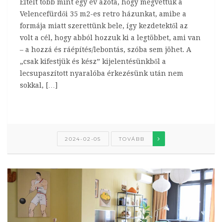
Eltelt több mint egy év azóta, hogy megvettük a
Velencefürdői 35 m2-es retro házunkat, amibe a
formája miatt szerettünk bele, így kezdetektől az
volt a cél, hogy abból hozzuk ki a legtöbbet, ami van
– a hozzá és ráépítés/lebontás, szóba sem jöhet. A
„csak kifestjük és kész” kijelentésünkből a
lecsupaszított nyaralóba érkezésünk után nem
sokkal, […]
2024-02-05
TOVÁBB