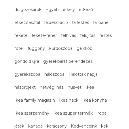
dolgozósarok
Egyéb
erkély
étkező
étkezőasztal
faldekoráció
falfestés
falipanel
fekete
fekete-fehér
felhívás
felújítás
festés
fotel
függöny
Fürdőszoba
gardrób
gondold újra
gyerekbarát berendezés
gyerekszoba
hálószoba
Halottak napja
házprojekt
hétvégi ház
húsvét
Ikea
Ikea family magazin
Ikea hack
Ikea konyha
Ikea szerzemény
Ikea szuper termék
iroda
játék
kanapé
karácsony
Kedvenceink
kék