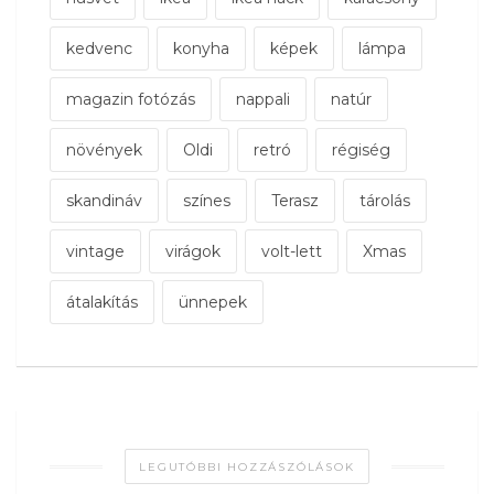
kedvenc
konyha
képek
lámpa
magazin fotózás
nappali
natúr
növények
Oldi
retró
régiség
skandináv
színes
Terasz
tárolás
vintage
virágok
volt-lett
Xmas
átalakítás
ünnepek
LEGUTÓBBI HOZZÁSZÓLÁSOK