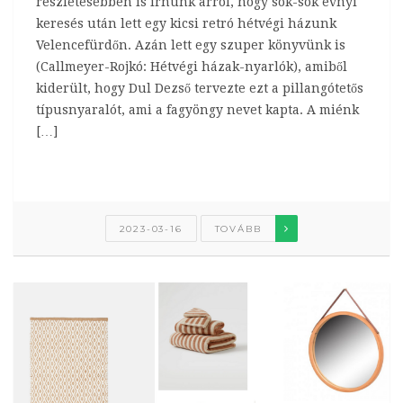
részletesebben is írnunk arról, hogy sok-sok évnyi
keresés után lett egy kicsi retró hétvégi házunk
Velencefürdőn. Azán lett egy szuper könyvünk is
(Callmeyer-Rojkó: Hétvégi házak-nyarlók), amiből
kiderült, hogy Dul Dezső tervezte ezt a pillangótetős
típusnyaralót, ami a fagyöngy nevet kapta. A miénk
[…]
2023-03-16
TOVÁBB