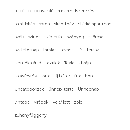
retró
retró nyaraló
ruharendszerezés
saját lakás
sárga
skandináv
stúdió apartman
szék
színes
színes fal
szőnyeg
szőrme
születésnap
tárolás
tavasz
tél
terasz
termékajánló
textilek
Toalett dizájn
tojásfestés
torta
új bútor
új otthon
Uncategorized
ünnepi torta
Ünnepnap
vintage
virágok
Volt/ lett
zöld
zuhanyfüggöny