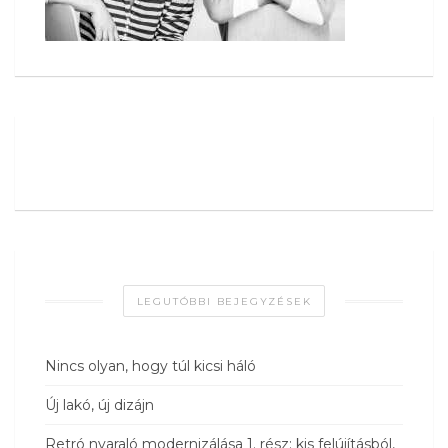
LEGUTÓBBI BEJEGYZÉSEK
Nincs olyan, hogy túl kicsi háló
Új lakó, új dizájn
Retró nyaraló modernizálása 1. rész: kis felújításból,