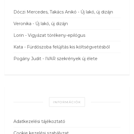
Dóczi Mercedes, Takács Anikó
-
Új lakó, új dizájn
Veronika
-
Új lakó, új dizájn
Lorin
-
Vigyázat törékeny-epilógus
Kata
-
Fürdőszoba felújítás kis költségvetésből
Pogány Judit
-
IVAR szekrények új élete
INFORMÁCIÓK
Adatkezelési tájékoztató
Cookie kezelési szabályzat