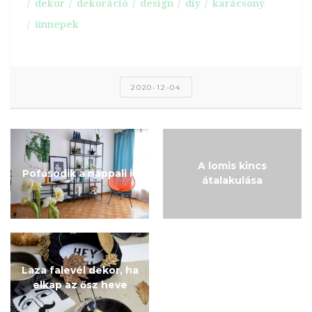
dekor
dekoráció
design
diy
karácsony
ünnepek
2020-12-04
A lomis kincs
Pofásodik a nappali is
átalakulása
Laza falevél dekor, ha
elkap az ősz heve