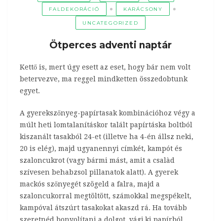
FALDEKORÁCIÓ
KARÁCSONY
UNCATEGORIZED
Ötperces adventi naptár
Kettő is, mert úgy esett az eset, hogy bár nem volt
betervezve, ma reggel mindketten összedobtunk
egyet.
A gyerekszőnyeg-papírtasak kombinációhoz végy a
múlt heti lomtalanításkor talált papírtáska boltból
kiszanált tasakból 24-et (illetve ha 4-én állsz neki,
20 is elég), majd ugyanennyi címkét, kampót és
szaloncukrot (vagy bármi mást, amit a csalàd
szívesen behabzsol pillanatok alatt). A gyerek
mackós szőnyegét szögeld a falra, majd a
szaloncukorral megtöltött, számokkal megspékelt,
kampóval átszúrt tasakokat akaszd rá. Ha tovább
szeretnéd bonyolítani a dolgot, vágj ki papírból