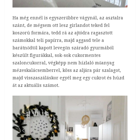
Ha még ennél is egyszerűbbre vágynál, az asztalra
szánt, de mégsem ott lesz girlandot teked fel
koszorú formára, tedd rá az ajtódra ragasztott
számokkal teli papírra, majd aggasd tele a
barátnődtől kapott levegőn száradó gyurmából
készült figurákkal, sok-sok cukormentes
szaloncukorral, végképp nem hízlaló műanyag
mézeskalácsemberrel, köss az aljára pár szalagot,
majd visszaszáláskor egyél meg egy cukrot és húzd
át az aktuális számot.