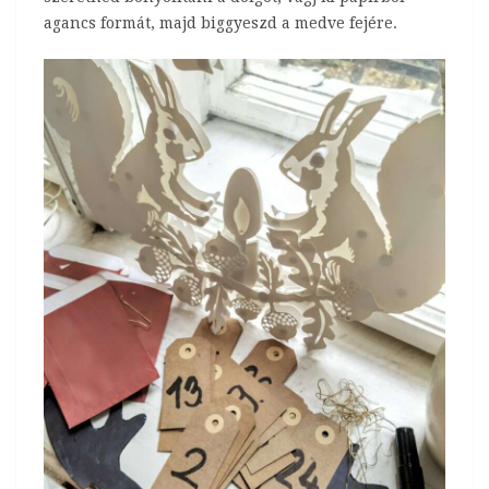
agancs formát, majd biggyeszd a medve fejére.