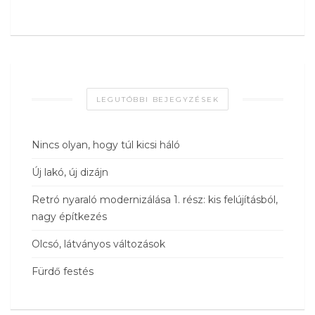
LEGUTÓBBI BEJEGYZÉSEK
Nincs olyan, hogy túl kicsi háló
Új lakó, új dizájn
Retró nyaraló modernizálása 1. rész: kis felújításból,
nagy építkezés
Olcsó, látványos változások
Fürdő festés