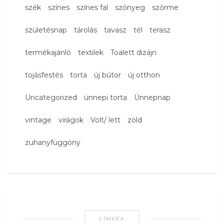
szék
színes
színes fal
szőnyeg
szőrme
születésnap
tárolás
tavasz
tél
terasz
termékajánló
textilek
Toalett dizájn
tojásfestés
torta
új bútor
új otthon
Uncategorized
ünnepi torta
Ünnepnap
vintage
virágok
Volt/ lett
zöld
zuhanyfüggöny
CÍMKÉK