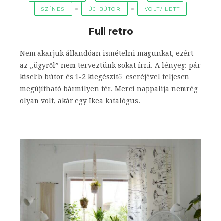
SZÍNES
ÚJ BÚTOR
VOLT/ LETT
Full retro
Nem akarjuk állandóan ismételni magunkat, ezért
az „ügyről” nem terveztünk sokat írni. A lényeg: pár
kisebb bútor és 1-2 kiegészítő cseréjével teljesen
megújítható bármilyen tér. Merci nappalija nemrég
olyan volt, akár egy Ikea katalógus.