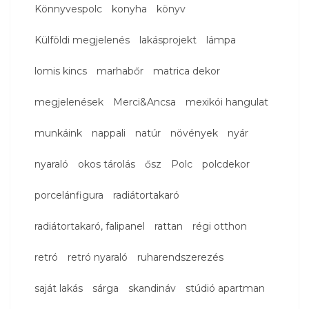
Könnyvespolc
konyha
könyv
Külföldi megjelenés
lakásprojekt
lámpa
lomis kincs
marhabőr
matrica dekor
megjelenések
Merci&Ancsa
mexikói hangulat
munkáink
nappali
natúr
növények
nyár
nyaraló
okos tárolás
ősz
Polc
polcdekor
porcelánfigura
radiátortakaró
radiátortakaró, falipanel
rattan
régi otthon
retró
retró nyaraló
ruharendszerezés
saját lakás
sárga
skandináv
stúdió apartman