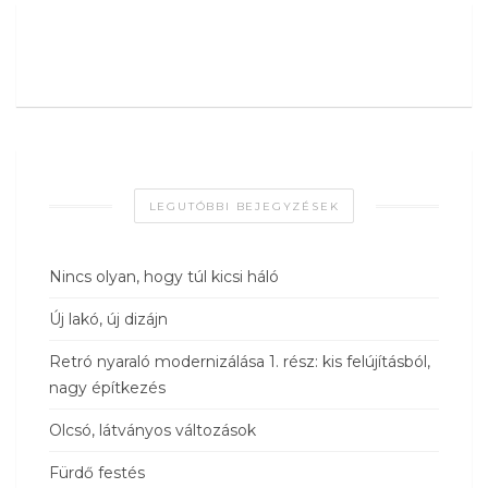
LEGUTÓBBI BEJEGYZÉSEK
Nincs olyan, hogy túl kicsi háló
Új lakó, új dizájn
Retró nyaraló modernizálása 1. rész: kis felújításból,
nagy építkezés
Olcsó, látványos változások
Fürdő festés