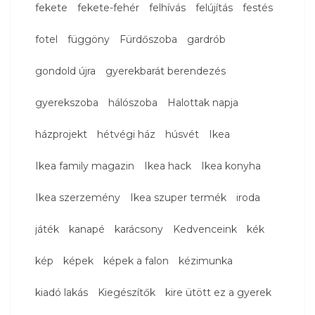
fekete
fekete-fehér
felhívás
felújítás
festés
fotel
függöny
Fürdőszoba
gardrób
gondold újra
gyerekbarát berendezés
gyerekszoba
hálószoba
Halottak napja
házprojekt
hétvégi ház
húsvét
Ikea
Ikea family magazin
Ikea hack
Ikea konyha
Ikea szerzemény
Ikea szuper termék
iroda
játék
kanapé
karácsony
Kedvenceink
kék
kép
képek
képek a falon
kézimunka
kiadó lakás
Kiegészítők
kire ütött ez a gyerek