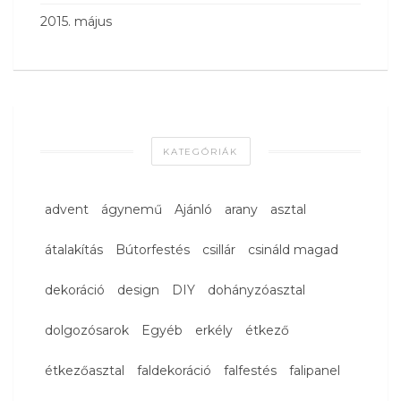
2015. május
KATEGÓRIÁK
advent
ágynemű
Ajánló
arany
asztal
átalakítás
Bútorfestés
csillár
csináld magad
dekoráció
design
DIY
dohányzóasztal
dolgozósarok
Egyéb
erkély
étkező
étkezőasztal
faldekoráció
falfestés
falipanel