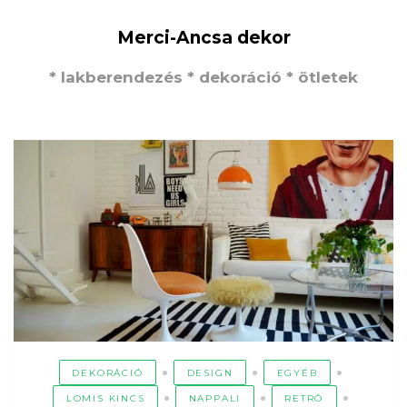
Merci-Ancsa dekor
* lakberendezés * dekoráció * ötletek
DEKORÁCIÓ
DESIGN
EGYÉB
LOMIS KINCS
NAPPALI
RETRÓ