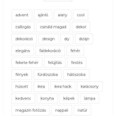
advent
ajánló
arany
cool
csillogás
csináld magad
dekor
dekoráció
design
diy
dizájn
elegáns
faldekoráció
fehér
fekete-fehér
felújítás
festés
fények
fürdőszoba
hálószoba
húsvét
ikea
ikea hack
karácsony
kedvenc
konyha
képek
lámpa
magazin fotózás
nappali
natúr