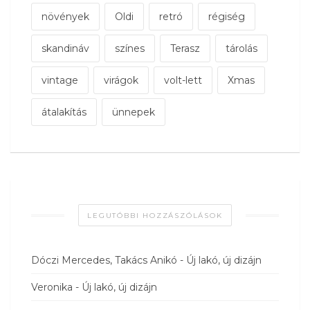
növények
Oldi
retró
régiség
skandináv
színes
Terasz
tárolás
vintage
virágok
volt-lett
Xmas
átalakítás
ünnepek
LEGUTÓBBI HOZZÁSZÓLÁSOK
Dóczi Mercedes, Takács Anikó
-
Új lakó, új dizájn
Veronika
-
Új lakó, új dizájn