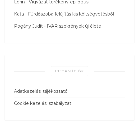
Lorin
-
Vigyázat törékeny-epilógus
Kata
-
Fürdőszoba felújítás kis költségvetésből
Pogány Judit
-
IVAR szekrények új élete
INFORMÁCIÓK
Adatkezelési tájékoztató
Cookie kezelési szabályzat