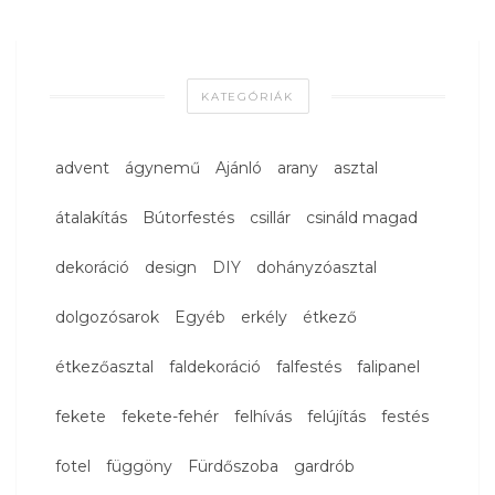
KATEGÓRIÁK
advent
ágynemű
Ajánló
arany
asztal
átalakítás
Bútorfestés
csillár
csináld magad
dekoráció
design
DIY
dohányzóasztal
dolgozósarok
Egyéb
erkély
étkező
étkezőasztal
faldekoráció
falfestés
falipanel
fekete
fekete-fehér
felhívás
felújítás
festés
fotel
függöny
Fürdőszoba
gardrób