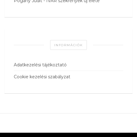
Pogány Judit
-
IVAR szekrények új élete
INFORMÁCIÓK
Adatkezelési tájékoztató
Cookie kezelési szabályzat