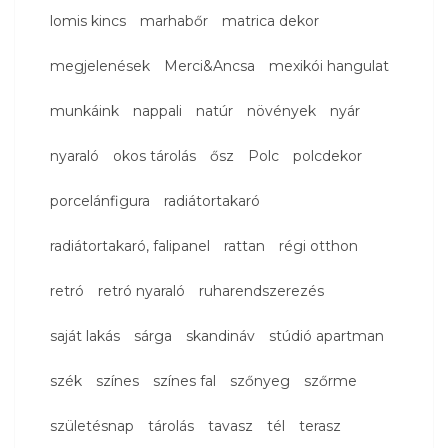
lomis kincs
marhabőr
matrica dekor
megjelenések
Merci&Ancsa
mexikói hangulat
munkáink
nappali
natúr
növények
nyár
nyaraló
okos tárolás
ősz
Polc
polcdekor
porcelánfigura
radiátortakaró
radiátortakaró, falipanel
rattan
régi otthon
retró
retró nyaraló
ruharendszerezés
saját lakás
sárga
skandináv
stúdió apartman
szék
színes
színes fal
szőnyeg
szőrme
születésnap
tárolás
tavasz
tél
terasz