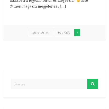
lakásban a legtöbb bútor és kiegészítő.
Első
Otthon magazin megjelenés , […]
2018-01-14
TOVÁBB