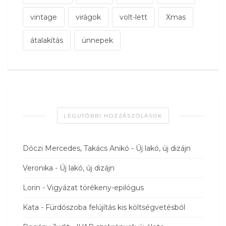
vintage
virágok
volt-lett
Xmas
átalakítás
ünnepek
LEGUTÓBBI HOZZÁSZÓLÁSOK
Dóczi Mercedes, Takács Anikó
-
Új lakó, új dizájn
Veronika
-
Új lakó, új dizájn
Lorin
-
Vigyázat törékeny-epilógus
Kata
-
Fürdőszoba felújítás kis költségvetésből