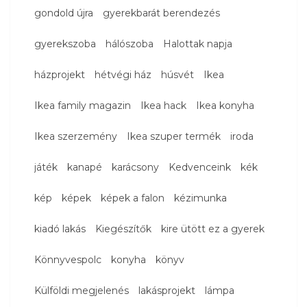
gondold újra
gyerekbarát berendezés
gyerekszoba
hálószoba
Halottak napja
házprojekt
hétvégi ház
húsvét
Ikea
Ikea family magazin
Ikea hack
Ikea konyha
Ikea szerzemény
Ikea szuper termék
iroda
játék
kanapé
karácsony
Kedvenceink
kék
kép
képek
képek a falon
kézimunka
kiadó lakás
Kiegészítők
kire ütött ez a gyerek
Könnyvespolc
konyha
könyv
Külföldi megjelenés
lakásprojekt
lámpa