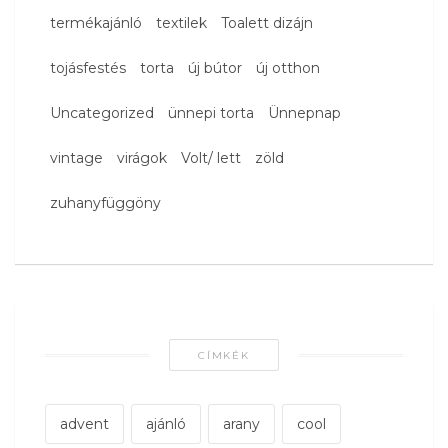
termékajánló
textilek
Toalett dizájn
tojásfestés
torta
új bútor
új otthon
Uncategorized
ünnepi torta
Ünnepnap
vintage
virágok
Volt/ lett
zöld
zuhanyfüggöny
CÍMKÉK
advent
ajánló
arany
cool