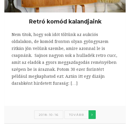
Retró komód kalandjaink
Nem titok, hogy sok időt töltünk az aukciós
oldalakon, de komód fronton olyan gyöngyszem
ritkán jön velünk szembe, amire azonnal le is
csapnánk. Sajnos nagyon sok a hulladék retro cucc,
amit az eladók a gyors meggazdagodás reményében
szépen be is áraznak. Potom 30 ezer forintért
például megkaphatod ezt: Aztán itt egy dizájn
darabként hirdetett furaság: […]
2018-10-16
TOVÁBB