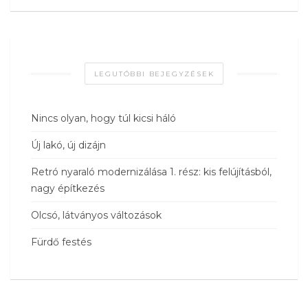
LEGUTÓBBI BEJEGYZÉSEK
Nincs olyan, hogy túl kicsi háló
Új lakó, új dizájn
Retró nyaraló modernizálása 1. rész: kis felújításból,
nagy építkezés
Olcsó, látványos változások
Fürdő festés