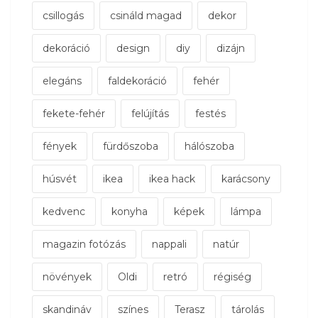
csillogás
csináld magad
dekor
dekoráció
design
diy
dizájn
elegáns
faldekoráció
fehér
fekete-fehér
felújítás
festés
fények
fürdőszoba
hálószoba
húsvét
ikea
ikea hack
karácsony
kedvenc
konyha
képek
lámpa
magazin fotózás
nappali
natúr
növények
Oldi
retró
régiség
skandináv
színes
Terasz
tárolás