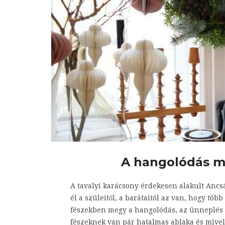
A hangolódás m
A tavalyi karácsony érdekesen alakult Ancs
él a szüleitől, a barátaitól az van, hogy töb
fészekben megy a hangolódás, az ünneplés pe
fészeknek van pár hatalmas ablaka és mivel