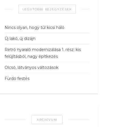
LEGUTÓBBI BEJEGYZÉSEK
Nincs olyan, hogy túl kicsi háló
Új lakó, új dizájn
Retró nyaraló modernizálása 1. rész: kis
felújításból, nagy építkezés
Olcsó, látványos változások
Fürdő festés
ARCHÍVUM