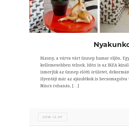
Nyakunko
Bizony, a várva várt ünnep hamar eljön. Egy 
kellemesebben telnek. Idén is az IKEA kí
ismerjük az ünnep előtti őrületet, dekormá
ilyentájt már az ajándékok is becsomagolva
Nincs rohanás, […]
2018-12-07