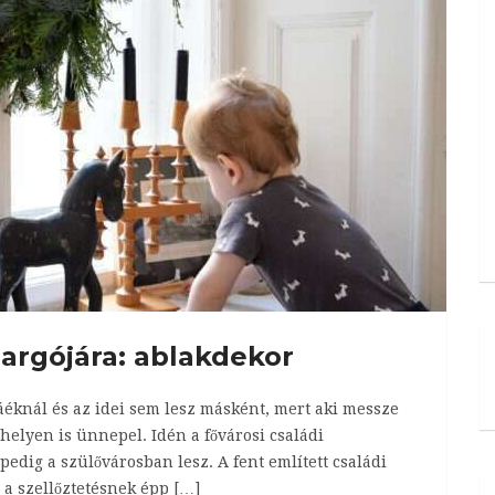
argójára: ablakdekor
áéknál és az idei sem lesz másként, mert aki messze
b helyen is ünnepel. Idén a fővárosi családi
dig a szülővárosban lesz. A fent említett családi
 a szellőztetésnek épp […]