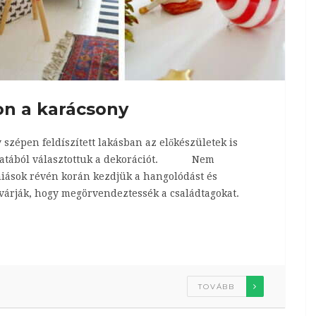
n a karácsony
szépen feldíszített lakásban az előkészületek is
nálatából választottuk a dekorációt. Nem
niások révén korán kezdjük a hangolódást és
 várják, hogy megörvendeztessék a családtagokat.
TOVÁBB