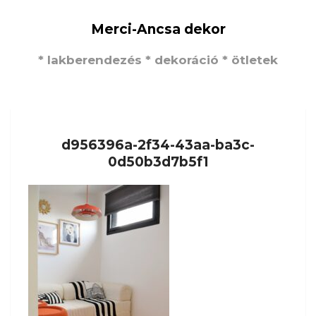
Merci-Ancsa dekor
* lakberendezés * dekoráció * ötletek
d956396a-2f34-43aa-ba3c-
0d50b3d7b5f1