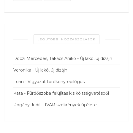
LEGUTÓBBI HOZZÁSZÓLÁSOK
Dóczi Mercedes, Takács Anikó
-
Új lakó, új dizájn
Veronika
-
Új lakó, új dizájn
Lorin
-
Vigyázat törékeny-epilógus
Kata
-
Fürdőszoba felújítás kis költségvetésből
Pogány Judit
-
IVAR szekrények új élete