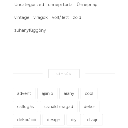
Uncategorized
ünnepi torta
Ünnepnap
vintage
virágok
Volt/ lett
zöld
zuhanyfüggöny
CÍMKÉK
advent
ajánló
arany
cool
csillogás
csináld magad
dekor
dekoráció
design
diy
dizájn