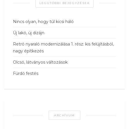
LEGUTÓBBI BEJEGYZÉSEK
Nincs olyan, hogy túl kicsi háló
Új lakó, új dizájn
Retró nyaraló modernizálása 1. rész: kis felújításból,
nagy építkezés
Olcsó, látványos változások
Fürdő festés
ARCHÍVUM