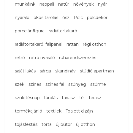
munkáink
nappali
natúr
növények
nyár
nyaraló
okos tárolás
ősz
Polc
polcdekor
porcelánfigura
radiátortakaró
radiátortakaró, falipanel
rattan
régi otthon
retró
retró nyaraló
ruharendszerezés
saját lakás
sárga
skandináv
stúdió apartman
szék
színes
színes fal
szőnyeg
szőrme
születésnap
tárolás
tavasz
tél
terasz
termékajánló
textilek
Toalett dizájn
tojásfestés
torta
új bútor
új otthon