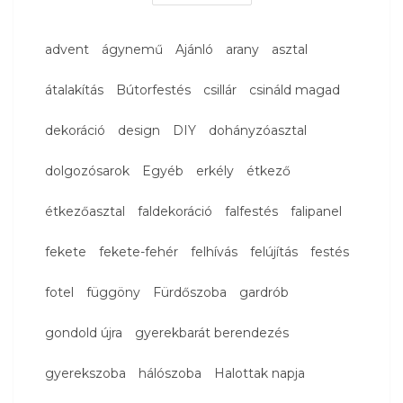
advent
ágynemű
Ajánló
arany
asztal
átalakítás
Bútorfestés
csillár
csináld magad
dekoráció
design
DIY
dohányzóasztal
dolgozósarok
Egyéb
erkély
étkező
étkezőasztal
faldekoráció
falfestés
falipanel
fekete
fekete-fehér
felhívás
felújítás
festés
fotel
függöny
Fürdőszoba
gardrób
gondold újra
gyerekbarát berendezés
gyerekszoba
hálószoba
Halottak napja