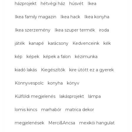
házprojekt
hétvégi ház
húsvét
Ikea
Ikea family magazin
Ikea hack
Ikea konyha
Ikea szerzemény
Ikea szuper termék
iroda
játék
kanapé
karácsony
Kedvenceink
kék
kép
képek
képek a falon
kézimunka
kiadó lakás
Kiegészítők
kire ütött ez a gyerek
Könnyvespolc
konyha
könyv
Külföldi megjelenés
lakásprojekt
lámpa
lomis kincs
marhabőr
matrica dekor
megjelenések
Merci&Ancsa
mexikói hangulat