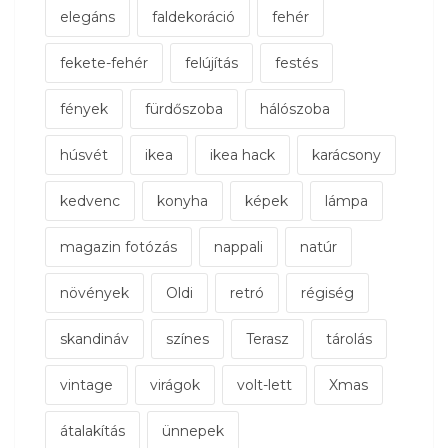
elegáns
faldekoráció
fehér
fekete-fehér
felújítás
festés
fények
fürdőszoba
hálószoba
húsvét
ikea
ikea hack
karácsony
kedvenc
konyha
képek
lámpa
magazin fotózás
nappali
natúr
növények
Oldi
retró
régiség
skandináv
színes
Terasz
tárolás
vintage
virágok
volt-lett
Xmas
átalakítás
ünnepek