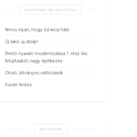
LEGUTÓBBI BEJEGYZÉSEK
Nincs olyan, hogy túl kicsi háló
Új lakó, új dizájn
Retró nyaraló modernizálása 1. rész: kis
felújításból, nagy építkezés
Olcsó, látványos változások
Fürdő festés
ARCHÍVUM