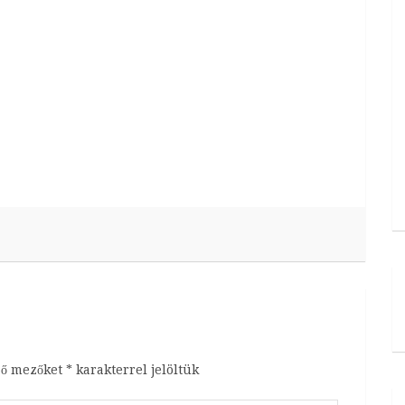
ző mezőket
*
karakterrel jelöltük