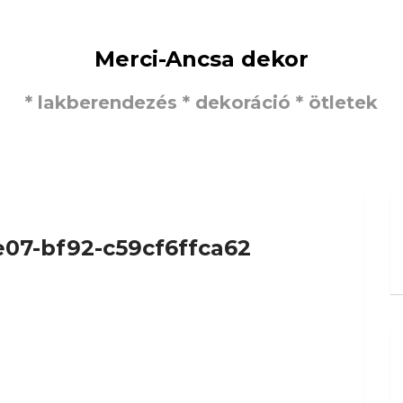
Merci-Ancsa dekor
* lakberendezés * dekoráció * ötletek
e07-bf92-c59cf6ffca62