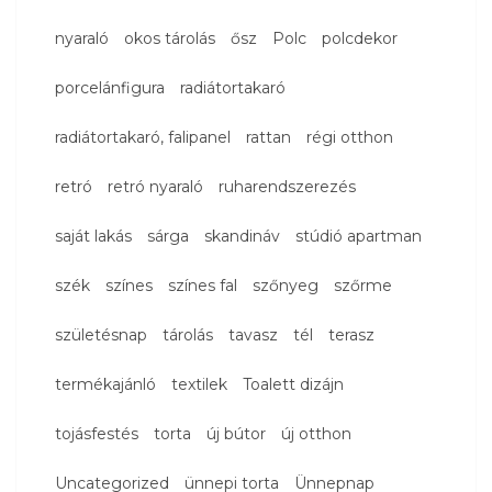
nyaraló
okos tárolás
ősz
Polc
polcdekor
porcelánfigura
radiátortakaró
radiátortakaró, falipanel
rattan
régi otthon
retró
retró nyaraló
ruharendszerezés
saját lakás
sárga
skandináv
stúdió apartman
szék
színes
színes fal
szőnyeg
szőrme
születésnap
tárolás
tavasz
tél
terasz
termékajánló
textilek
Toalett dizájn
tojásfestés
torta
új bútor
új otthon
Uncategorized
ünnepi torta
Ünnepnap