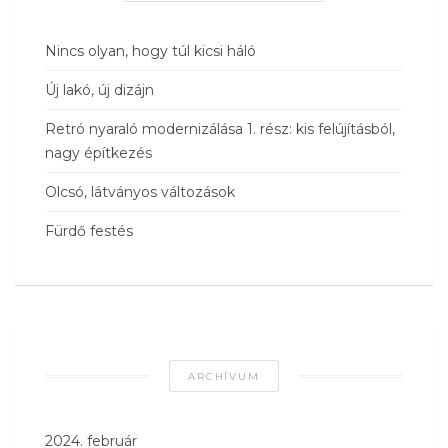
Nincs olyan, hogy túl kicsi háló
Új lakó, új dizájn
Retró nyaraló modernizálása 1. rész: kis felújításból,
nagy építkezés
Olcsó, látványos változások
Fürdő festés
ARCHÍVUM
2024. február