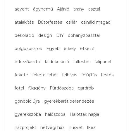
advent
ágynemű
Ajánló
arany
asztal
átalakítás
Bútorfestés
csillár
csináld magad
dekoráció
design
DIY
dohányzóasztal
dolgozósarok
Egyéb
erkély
étkező
étkezőasztal
faldekoráció
falfestés
falipanel
fekete
fekete-fehér
felhívás
felújítás
festés
fotel
függöny
Fürdőszoba
gardrób
gondold újra
gyerekbarát berendezés
gyerekszoba
hálószoba
Halottak napja
házprojekt
hétvégi ház
húsvét
Ikea