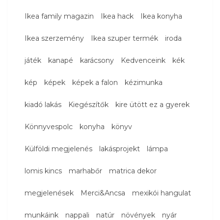
Ikea family magazin
Ikea hack
Ikea konyha
Ikea szerzemény
Ikea szuper termék
iroda
játék
kanapé
karácsony
Kedvenceink
kék
kép
képek
képek a falon
kézimunka
kiadó lakás
Kiegészítők
kire ütött ez a gyerek
Könnyvespolc
konyha
könyv
Külföldi megjelenés
lakásprojekt
lámpa
lomis kincs
marhabőr
matrica dekor
megjelenések
Merci&Ancsa
mexikói hangulat
munkáink
nappali
natúr
növények
nyár