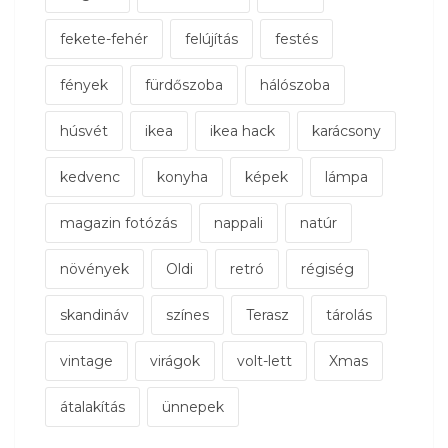
fekete-fehér
felújítás
festés
fények
fürdőszoba
hálószoba
húsvét
ikea
ikea hack
karácsony
kedvenc
konyha
képek
lámpa
magazin fotózás
nappali
natúr
növények
Oldi
retró
régiség
skandináv
színes
Terasz
tárolás
vintage
virágok
volt-lett
Xmas
átalakítás
ünnepek