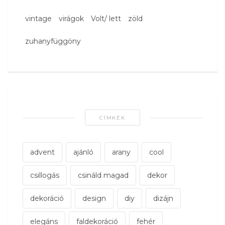
vintage
virágok
Volt/ lett
zöld
zuhanyfüggöny
CÍMKÉK
advent
ajánló
arany
cool
csillogás
csináld magad
dekor
dekoráció
design
diy
dizájn
elegáns
faldekoráció
fehér