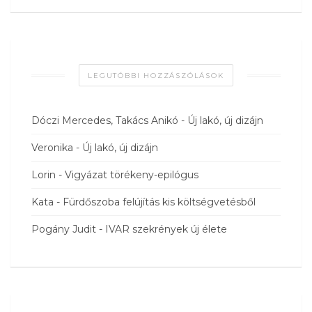
LEGUTÓBBI HOZZÁSZÓLÁSOK
Dóczi Mercedes, Takács Anikó
-
Új lakó, új dizájn
Veronika
-
Új lakó, új dizájn
Lorin
-
Vigyázat törékeny-epilógus
Kata
-
Fürdőszoba felújítás kis költségvetésből
Pogány Judit
-
IVAR szekrények új élete