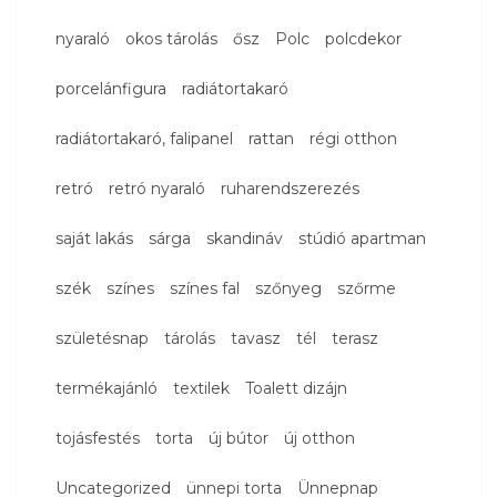
nyaraló
okos tárolás
ősz
Polc
polcdekor
porcelánfigura
radiátortakaró
radiátortakaró, falipanel
rattan
régi otthon
retró
retró nyaraló
ruharendszerezés
saját lakás
sárga
skandináv
stúdió apartman
szék
színes
színes fal
szőnyeg
szőrme
születésnap
tárolás
tavasz
tél
terasz
termékajánló
textilek
Toalett dizájn
tojásfestés
torta
új bútor
új otthon
Uncategorized
ünnepi torta
Ünnepnap