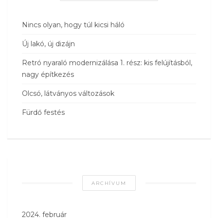
Nincs olyan, hogy túl kicsi háló
Új lakó, új dizájn
Retró nyaraló modernizálása 1. rész: kis felújításból,
nagy építkezés
Olcsó, látványos változások
Fürdő festés
ARCHÍVUM
2024. február