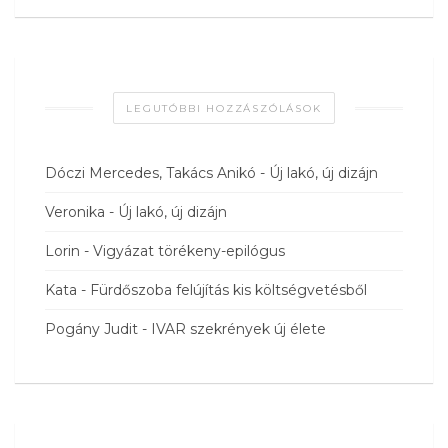
LEGUTÓBBI HOZZÁSZÓLÁSOK
Dóczi Mercedes, Takács Anikó
-
Új lakó, új dizájn
Veronika
-
Új lakó, új dizájn
Lorin
-
Vigyázat törékeny-epilógus
Kata
-
Fürdőszoba felújítás kis költségvetésből
Pogány Judit
-
IVAR szekrények új élete