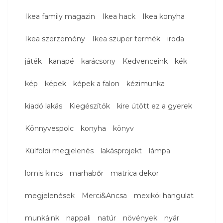
Ikea family magazin
Ikea hack
Ikea konyha
Ikea szerzemény
Ikea szuper termék
iroda
játék
kanapé
karácsony
Kedvenceink
kék
kép
képek
képek a falon
kézimunka
kiadó lakás
Kiegészítők
kire ütött ez a gyerek
Könnyvespolc
konyha
könyv
Külföldi megjelenés
lakásprojekt
lámpa
lomis kincs
marhabőr
matrica dekor
megjelenések
Merci&Ancsa
mexikói hangulat
munkáink
nappali
natúr
növények
nyár