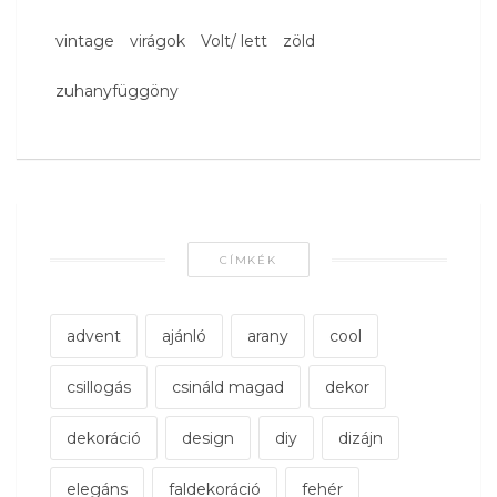
vintage
virágok
Volt/ lett
zöld
zuhanyfüggöny
CÍMKÉK
advent
ajánló
arany
cool
csillogás
csináld magad
dekor
dekoráció
design
diy
dizájn
elegáns
faldekoráció
fehér