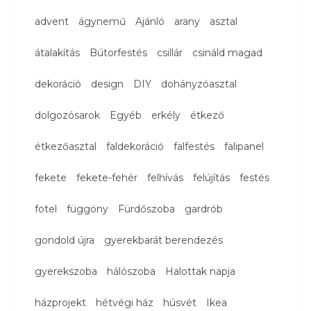
advent
ágynemű
Ajánló
arany
asztal
átalakítás
Bútorfestés
csillár
csináld magad
dekoráció
design
DIY
dohányzóasztal
dolgozósarok
Egyéb
erkély
étkező
étkezőasztal
faldekoráció
falfestés
falipanel
fekete
fekete-fehér
felhívás
felújítás
festés
fotel
függöny
Fürdőszoba
gardrób
gondold újra
gyerekbarát berendezés
gyerekszoba
hálószoba
Halottak napja
házprojekt
hétvégi ház
húsvét
Ikea