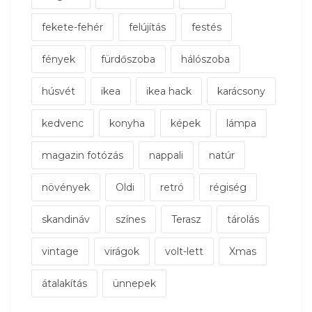
fekete-fehér
felújítás
festés
fények
fürdőszoba
hálószoba
húsvét
ikea
ikea hack
karácsony
kedvenc
konyha
képek
lámpa
magazin fotózás
nappali
natúr
növények
Oldi
retró
régiség
skandináv
színes
Terasz
tárolás
vintage
virágok
volt-lett
Xmas
átalakítás
ünnepek