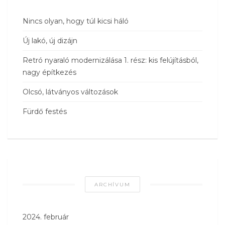
Nincs olyan, hogy túl kicsi háló
Új lakó, új dizájn
Retró nyaraló modernizálása 1. rész: kis felújításból,
nagy építkezés
Olcsó, látványos változások
Fürdő festés
ARCHÍVUM
2024. február