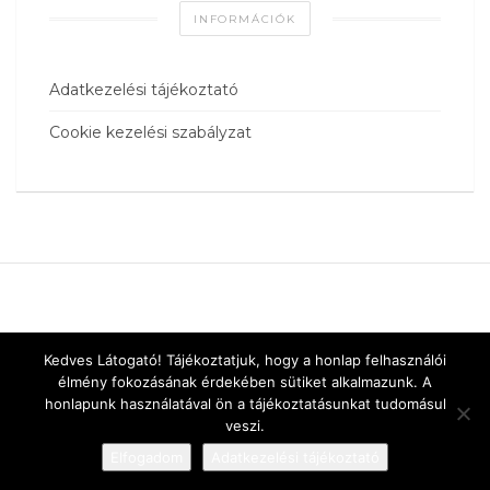
INFORMÁCIÓK
Adatkezelési tájékoztató
Cookie kezelési szabályzat
Kedves Látogató! Tájékoztatjuk, hogy a honlap felhasználói
élmény fokozásának érdekében sütiket alkalmazunk. A
honlapunk használatával ön a tájékoztatásunkat tudomásul
veszi.
Elfogadom
Adatkezelési tájékoztató
Designed by
vnw.hu