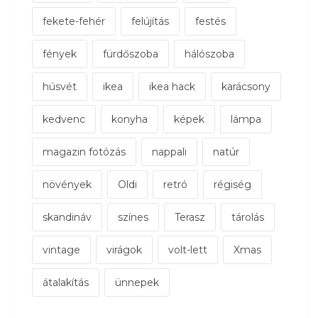
fekete-fehér
felújítás
festés
fények
fürdőszoba
hálószoba
húsvét
ikea
ikea hack
karácsony
kedvenc
konyha
képek
lámpa
magazin fotózás
nappali
natúr
növények
Oldi
retró
régiség
skandináv
színes
Terasz
tárolás
vintage
virágok
volt-lett
Xmas
átalakítás
ünnepek