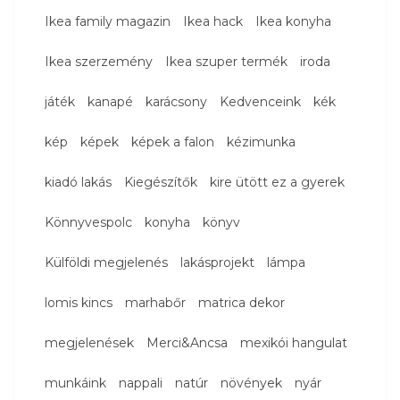
Ikea family magazin
Ikea hack
Ikea konyha
Ikea szerzemény
Ikea szuper termék
iroda
játék
kanapé
karácsony
Kedvenceink
kék
kép
képek
képek a falon
kézimunka
kiadó lakás
Kiegészítők
kire ütött ez a gyerek
Könnyvespolc
konyha
könyv
Külföldi megjelenés
lakásprojekt
lámpa
lomis kincs
marhabőr
matrica dekor
megjelenések
Merci&Ancsa
mexikói hangulat
munkáink
nappali
natúr
növények
nyár