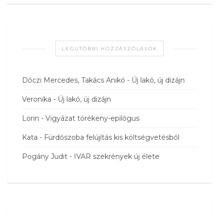
LEGUTÓBBI HOZZÁSZÓLÁSOK
Dóczi Mercedes, Takács Anikó
-
Új lakó, új dizájn
Veronika
-
Új lakó, új dizájn
Lorin
-
Vigyázat törékeny-epilógus
Kata
-
Fürdőszoba felújítás kis költségvetésből
Pogány Judit
-
IVAR szekrények új élete