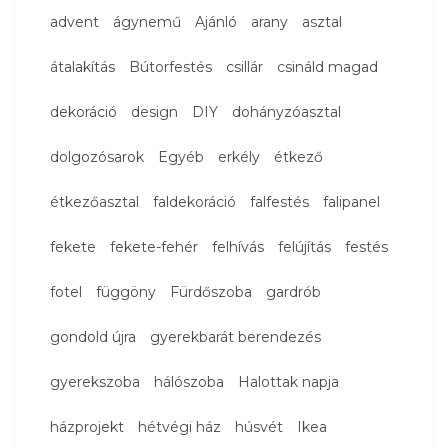
advent
ágynemű
Ajánló
arany
asztal
átalakítás
Bútorfestés
csillár
csináld magad
dekoráció
design
DIY
dohányzóasztal
dolgozósarok
Egyéb
erkély
étkező
étkezőasztal
faldekoráció
falfestés
falipanel
fekete
fekete-fehér
felhívás
felújítás
festés
fotel
függöny
Fürdőszoba
gardrób
gondold újra
gyerekbarát berendezés
gyerekszoba
hálószoba
Halottak napja
házprojekt
hétvégi ház
húsvét
Ikea