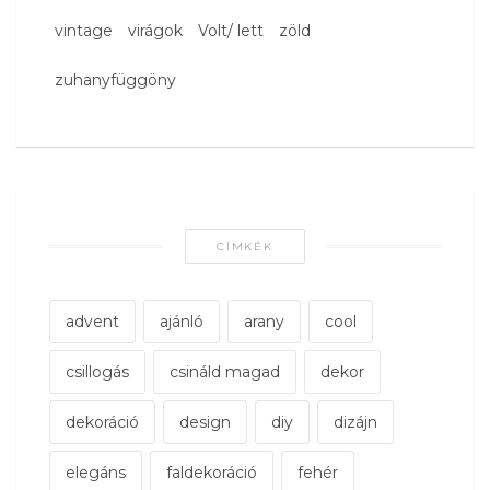
vintage
virágok
Volt/ lett
zöld
zuhanyfüggöny
CÍMKÉK
advent
ajánló
arany
cool
csillogás
csináld magad
dekor
dekoráció
design
diy
dizájn
elegáns
faldekoráció
fehér