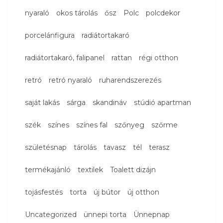
nyaraló
okos tárolás
ősz
Polc
polcdekor
porcelánfigura
radiátortakaró
radiátortakaró, falipanel
rattan
régi otthon
retró
retró nyaraló
ruharendszerezés
saját lakás
sárga
skandináv
stúdió apartman
szék
színes
színes fal
szőnyeg
szőrme
születésnap
tárolás
tavasz
tél
terasz
termékajánló
textilek
Toalett dizájn
tojásfestés
torta
új bútor
új otthon
Uncategorized
ünnepi torta
Ünnepnap