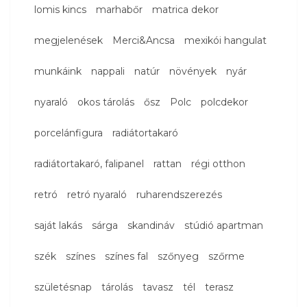
lomis kincs
marhabőr
matrica dekor
megjelenések
Merci&Ancsa
mexikói hangulat
munkáink
nappali
natúr
növények
nyár
nyaraló
okos tárolás
ősz
Polc
polcdekor
porcelánfigura
radiátortakaró
radiátortakaró, falipanel
rattan
régi otthon
retró
retró nyaraló
ruharendszerezés
saját lakás
sárga
skandináv
stúdió apartman
szék
színes
színes fal
szőnyeg
szőrme
születésnap
tárolás
tavasz
tél
terasz