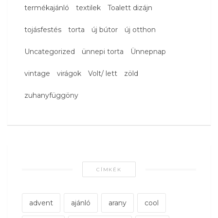
termékajánló
textilek
Toalett dizájn
tojásfestés
torta
új bútor
új otthon
Uncategorized
ünnepi torta
Ünnepnap
vintage
virágok
Volt/ lett
zöld
zuhanyfüggöny
CÍMKÉK
advent
ajánló
arany
cool