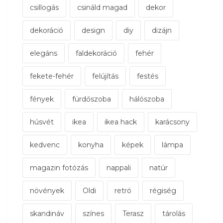
csillogás
csináld magad
dekor
dekoráció
design
diy
dizájn
elegáns
faldekoráció
fehér
fekete-fehér
felújítás
festés
fények
fürdőszoba
hálószoba
húsvét
ikea
ikea hack
karácsony
kedvenc
konyha
képek
lámpa
magazin fotózás
nappali
natúr
növények
Oldi
retró
régiség
skandináv
színes
Terasz
tárolás