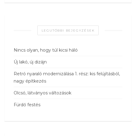
LEGUTÓBBI BEJEGYZÉSEK
Nincs olyan, hogy túl kicsi háló
Új lakó, új dizájn
Retró nyaraló modernizálása 1. rész: kis felújításból,
nagy építkezés
Olcsó, látványos változások
Fürdő festés