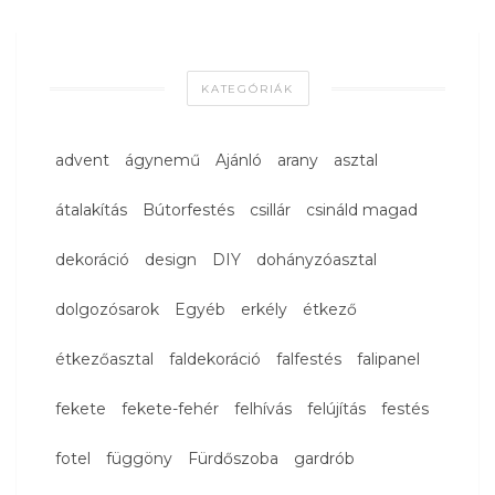
KATEGÓRIÁK
advent
ágynemű
Ajánló
arany
asztal
átalakítás
Bútorfestés
csillár
csináld magad
dekoráció
design
DIY
dohányzóasztal
dolgozósarok
Egyéb
erkély
étkező
étkezőasztal
faldekoráció
falfestés
falipanel
fekete
fekete-fehér
felhívás
felújítás
festés
fotel
függöny
Fürdőszoba
gardrób