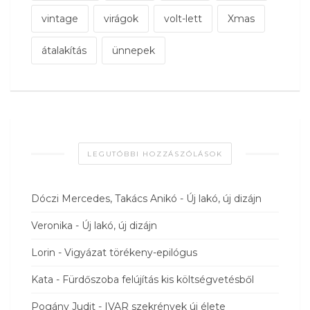
vintage
virágok
volt-lett
Xmas
átalakítás
ünnepek
LEGUTÓBBI HOZZÁSZÓLÁSOK
Dóczi Mercedes, Takács Anikó
-
Új lakó, új dizájn
Veronika
-
Új lakó, új dizájn
Lorin
-
Vigyázat törékeny-epilógus
Kata
-
Fürdőszoba felújítás kis költségvetésből
Pogány Judit
-
IVAR szekrények új élete