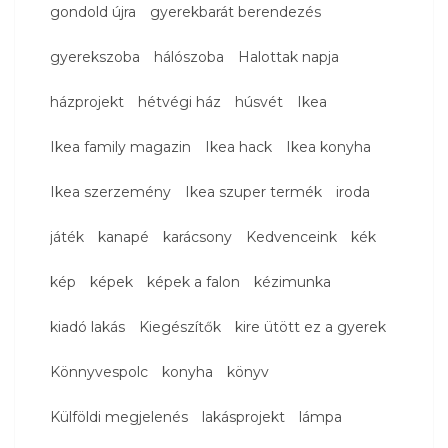
gondold újra
gyerekbarát berendezés
gyerekszoba
hálószoba
Halottak napja
házprojekt
hétvégi ház
húsvét
Ikea
Ikea family magazin
Ikea hack
Ikea konyha
Ikea szerzemény
Ikea szuper termék
iroda
játék
kanapé
karácsony
Kedvenceink
kék
kép
képek
képek a falon
kézimunka
kiadó lakás
Kiegészítők
kire ütött ez a gyerek
Könnyvespolc
konyha
könyv
Külföldi megjelenés
lakásprojekt
lámpa