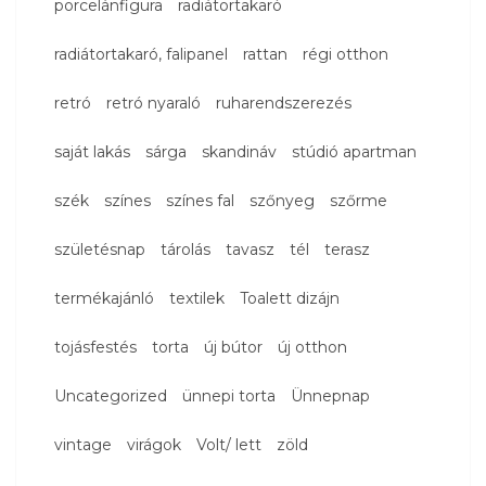
porcelánfigura
radiátortakaró
radiátortakaró, falipanel
rattan
régi otthon
retró
retró nyaraló
ruharendszerezés
saját lakás
sárga
skandináv
stúdió apartman
szék
színes
színes fal
szőnyeg
szőrme
születésnap
tárolás
tavasz
tél
terasz
termékajánló
textilek
Toalett dizájn
tojásfestés
torta
új bútor
új otthon
Uncategorized
ünnepi torta
Ünnepnap
vintage
virágok
Volt/ lett
zöld