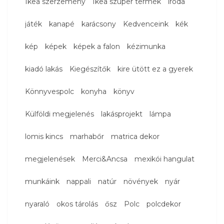
Ikea szerzemény
Ikea szuper termék
iroda
játék
kanapé
karácsony
Kedvenceink
kék
kép
képek
képek a falon
kézimunka
kiadó lakás
Kiegészítők
kire ütött ez a gyerek
Könnyvespolc
konyha
könyv
Külföldi megjelenés
lakásprojekt
lámpa
lomis kincs
marhabőr
matrica dekor
megjelenések
Merci&Ancsa
mexikói hangulat
munkáink
nappali
natúr
növények
nyár
nyaraló
okos tárolás
ősz
Polc
polcdekor