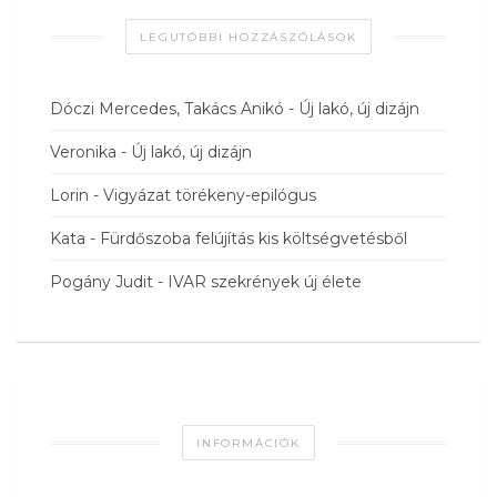
LEGUTÓBBI HOZZÁSZÓLÁSOK
Dóczi Mercedes, Takács Anikó
-
Új lakó, új dizájn
Veronika
-
Új lakó, új dizájn
Lorin
-
Vigyázat törékeny-epilógus
Kata
-
Fürdőszoba felújítás kis költségvetésből
Pogány Judit
-
IVAR szekrények új élete
INFORMÁCIÓK