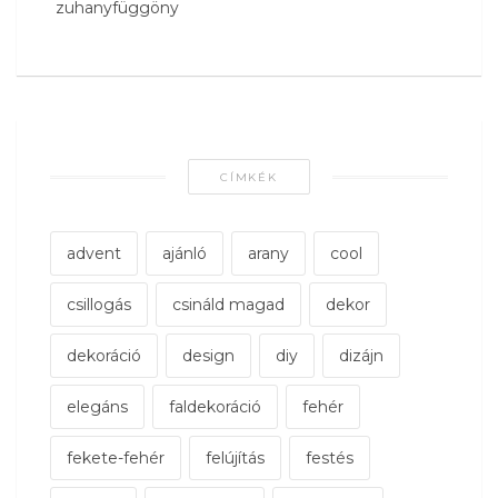
zuhanyfüggöny
CÍMKÉK
advent
ajánló
arany
cool
csillogás
csináld magad
dekor
dekoráció
design
diy
dizájn
elegáns
faldekoráció
fehér
fekete-fehér
felújítás
festés