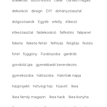
átalakítás
Bútorfestés
csillár
csináld magad
dekoráció
design
DIY
dohányzóasztal
dolgozósarok
Egyéb
erkély
étkező
étkezőasztal
faldekoráció
falfestés
falipanel
fekete
fekete-fehér
felhívás
felújítás
festés
fotel
függöny
Fürdőszoba
gardrób
gondold újra
gyerekbarát berendezés
gyerekszoba
hálószoba
Halottak napja
házprojekt
hétvégi ház
húsvét
Ikea
Ikea family magazin
Ikea hack
Ikea konyha