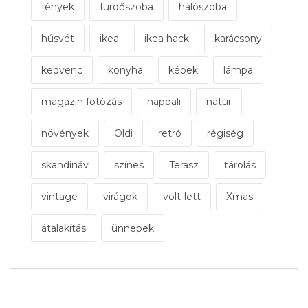
fények
fürdőszoba
hálószoba
húsvét
ikea
ikea hack
karácsony
kedvenc
konyha
képek
lámpa
magazin fotózás
nappali
natúr
növények
Oldi
retró
régiség
skandináv
színes
Terasz
tárolás
vintage
virágok
volt-lett
Xmas
átalakítás
ünnepek