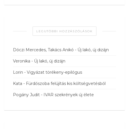
LEGUTÓBBI HOZZÁSZÓLÁSOK
Dóczi Mercedes, Takács Anikó
-
Új lakó, új dizájn
Veronika
-
Új lakó, új dizájn
Lorin
-
Vigyázat törékeny-epilógus
Kata
-
Fürdőszoba felújítás kis költségvetésből
Pogány Judit
-
IVAR szekrények új élete