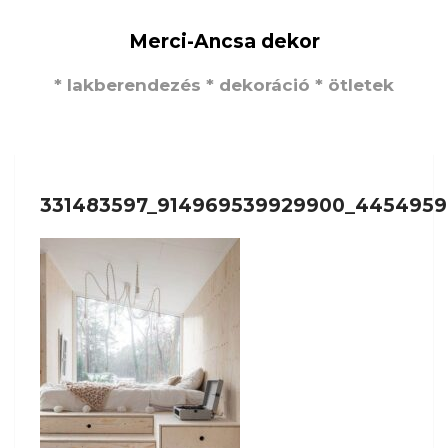
Merci-Ancsa dekor
* lakberendezés * dekoráció * ötletek
331483597_914969539929900_4454959