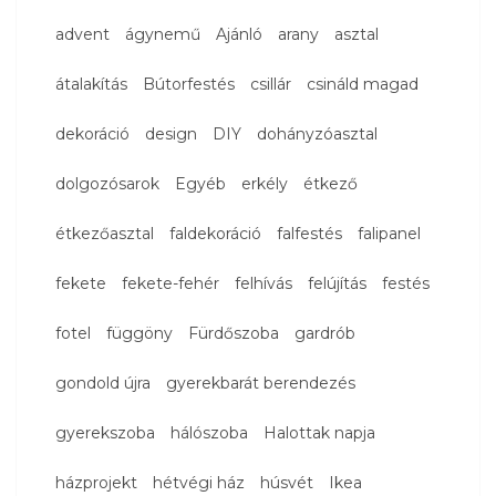
advent
ágynemű
Ajánló
arany
asztal
átalakítás
Bútorfestés
csillár
csináld magad
dekoráció
design
DIY
dohányzóasztal
dolgozósarok
Egyéb
erkély
étkező
étkezőasztal
faldekoráció
falfestés
falipanel
fekete
fekete-fehér
felhívás
felújítás
festés
fotel
függöny
Fürdőszoba
gardrób
gondold újra
gyerekbarát berendezés
gyerekszoba
hálószoba
Halottak napja
házprojekt
hétvégi ház
húsvét
Ikea