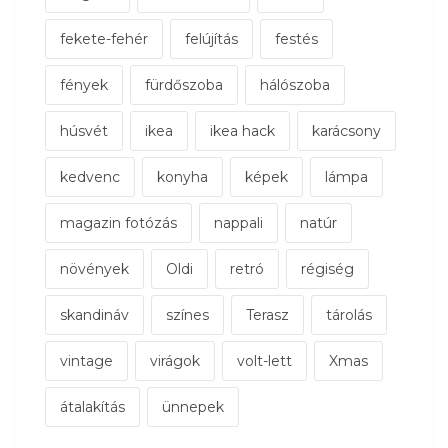
fekete-fehér
felújítás
festés
fények
fürdőszoba
hálószoba
húsvét
ikea
ikea hack
karácsony
kedvenc
konyha
képek
lámpa
magazin fotózás
nappali
natúr
növények
Oldi
retró
régiség
skandináv
színes
Terasz
tárolás
vintage
virágok
volt-lett
Xmas
átalakítás
ünnepek