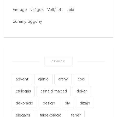
vintage
virágok
Volt/ lett
zöld
zuhanyfüggöny
CÍMKÉK
advent
ajánló
arany
cool
csillogás
csináld magad
dekor
dekoráció
design
diy
dizájn
elegáns
faldekoráció
fehér