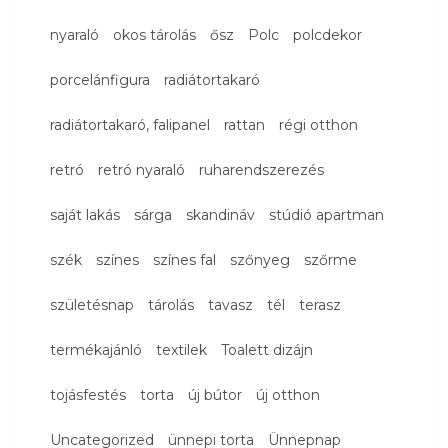
nyaraló
okos tárolás
ősz
Polc
polcdekor
porcelánfigura
radiátortakaró
radiátortakaró, falipanel
rattan
régi otthon
retró
retró nyaraló
ruharendszerezés
saját lakás
sárga
skandináv
stúdió apartman
szék
színes
színes fal
szőnyeg
szőrme
születésnap
tárolás
tavasz
tél
terasz
termékajánló
textilek
Toalett dizájn
tojásfestés
torta
új bútor
új otthon
Uncategorized
ünnepi torta
Ünnepnap