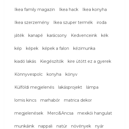
Ikea family magazin
Ikea hack
Ikea konyha
Ikea szerzemény
Ikea szuper termék
iroda
játék
kanapé
karácsony
Kedvenceink
kék
kép
képek
képek a falon
kézimunka
kiadó lakás
Kiegészítők
kire ütött ez a gyerek
Könnyvespolc
konyha
könyv
Külföldi megjelenés
lakásprojekt
lámpa
lomis kincs
marhabőr
matrica dekor
megjelenések
Merci&Ancsa
mexikói hangulat
munkáink
nappali
natúr
növények
nyár