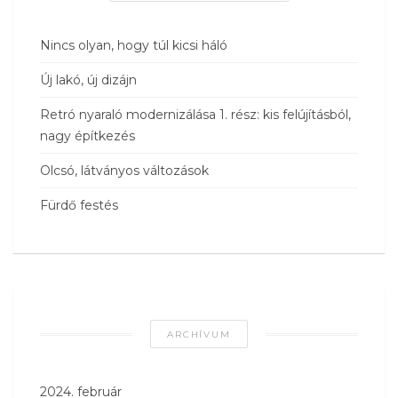
Nincs olyan, hogy túl kicsi háló
Új lakó, új dizájn
Retró nyaraló modernizálása 1. rész: kis felújításból,
nagy építkezés
Olcsó, látványos változások
Fürdő festés
ARCHÍVUM
2024. február