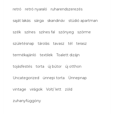
retró
retró nyaraló
ruharendszerezés
saját lakás
sárga
skandináv
stúdió apartman
szék
színes
színes fal
szőnyeg
szőrme
születésnap
tárolás
tavasz
tél
terasz
termékajánló
textilek
Toalett dizájn
tojásfestés
torta
új bútor
új otthon
Uncategorized
ünnepi torta
Ünnepnap
vintage
virágok
Volt/ lett
zöld
zuhanyfüggöny