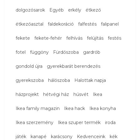
dolgozósarok
Egyéb
erkély
étkező
étkezőasztal
faldekoráció
falfestés
falipanel
fekete
fekete-fehér
felhívás
felújítás
festés
fotel
függöny
Fürdőszoba
gardrób
gondold újra
gyerekbarát berendezés
gyerekszoba
hálószoba
Halottak napja
házprojekt
hétvégi ház
húsvét
Ikea
Ikea family magazin
Ikea hack
Ikea konyha
Ikea szerzemény
Ikea szuper termék
iroda
játék
kanapé
karácsony
Kedvenceink
kék