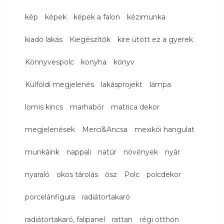
kép
képek
képek a falon
kézimunka
kiadó lakás
Kiegészítők
kire ütött ez a gyerek
Könnyvespolc
konyha
könyv
Külföldi megjelenés
lakásprojekt
lámpa
lomis kincs
marhabőr
matrica dekor
megjelenések
Merci&Ancsa
mexikói hangulat
munkáink
nappali
natúr
növények
nyár
nyaraló
okos tárolás
ősz
Polc
polcdekor
porcelánfigura
radiátortakaró
radiátortakaró, falipanel
rattan
régi otthon