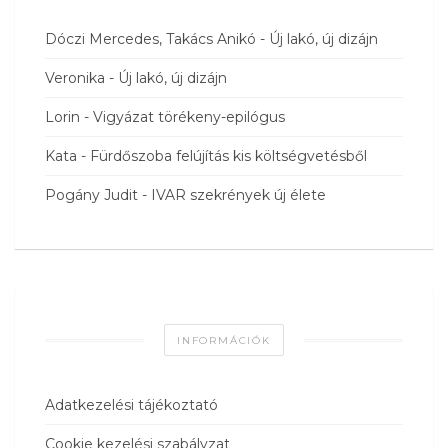
Dóczi Mercedes, Takács Anikó
-
Új lakó, új dizájn
Veronika
-
Új lakó, új dizájn
Lorin
-
Vigyázat törékeny-epilógus
Kata
-
Fürdőszoba felújítás kis költségvetésből
Pogány Judit
-
IVAR szekrények új élete
INFORMÁCIÓK
Adatkezelési tájékoztató
Cookie kezelési szabályzat