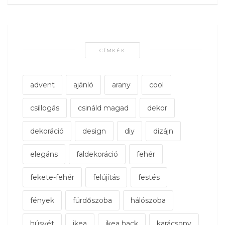
CÍMKÉK
advent
ajánló
arany
cool
csillogás
csináld magad
dekor
dekoráció
design
diy
dizájn
elegáns
faldekoráció
fehér
fekete-fehér
felújítás
festés
fények
fürdőszoba
hálószoba
húsvét
ikea
ikea hack
karácsony