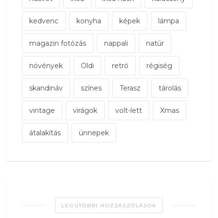
kedvenc
konyha
képek
lámpa
magazin fotózás
nappali
natúr
növények
Oldi
retró
régiség
skandináv
színes
Terasz
tárolás
vintage
virágok
volt-lett
Xmas
átalakítás
ünnepek
LEGUTÓBBI HOZZÁSZÓLÁSOK