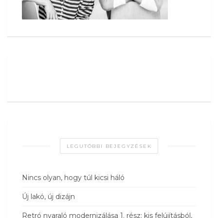
LEGUTÓBBI BEJEGYZÉSEK
Nincs olyan, hogy túl kicsi háló
Új lakó, új dizájn
Retró nyaraló modernizálása 1. rész: kis felújításból,