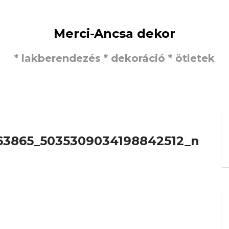
Merci-Ancsa dekor
* lakberendezés * dekoráció * ötletek
63865_5035309034198842512_n