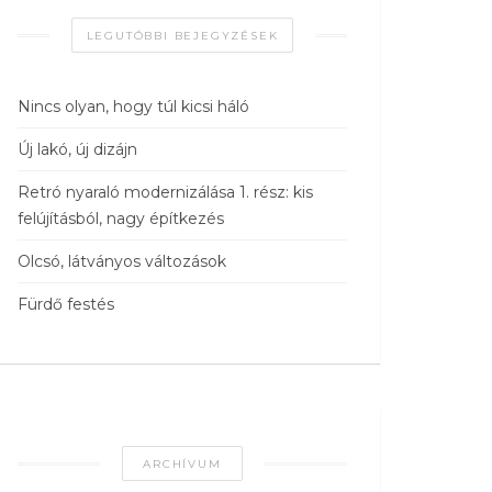
LEGUTÓBBI BEJEGYZÉSEK
Nincs olyan, hogy túl kicsi háló
Új lakó, új dizájn
Retró nyaraló modernizálása 1. rész: kis
felújításból, nagy építkezés
Olcsó, látványos változások
Fürdő festés
ARCHÍVUM