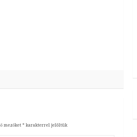
ző mezőket
*
karakterrel jelöltük