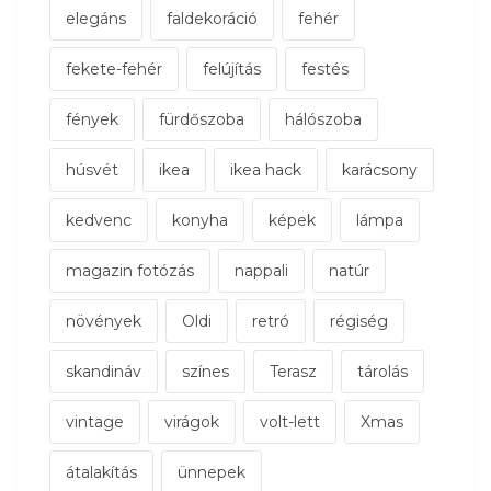
elegáns
faldekoráció
fehér
fekete-fehér
felújítás
festés
fények
fürdőszoba
hálószoba
húsvét
ikea
ikea hack
karácsony
kedvenc
konyha
képek
lámpa
magazin fotózás
nappali
natúr
növények
Oldi
retró
régiség
skandináv
színes
Terasz
tárolás
vintage
virágok
volt-lett
Xmas
átalakítás
ünnepek