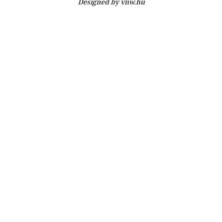
Designed by
vnw.hu