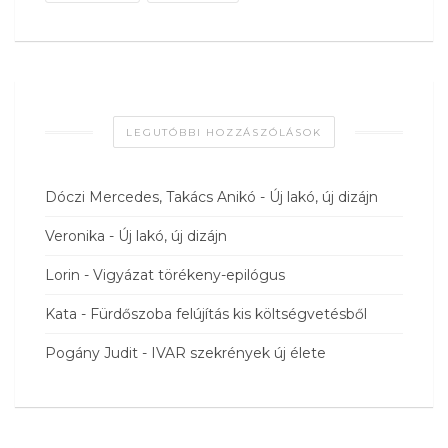
LEGUTÓBBI HOZZÁSZÓLÁSOK
Dóczi Mercedes, Takács Anikó
-
Új lakó, új dizájn
Veronika
-
Új lakó, új dizájn
Lorin
-
Vigyázat törékeny-epilógus
Kata
-
Fürdőszoba felújítás kis költségvetésből
Pogány Judit
-
IVAR szekrények új élete