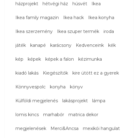
házprojekt
hétvégi ház
húsvét
Ikea
Ikea family magazin
Ikea hack
Ikea konyha
Ikea szerzemény
Ikea szuper termék
iroda
játék
kanapé
karácsony
Kedvenceink
kék
kép
képek
képek a falon
kézimunka
kiadó lakás
Kiegészítők
kire ütött ez a gyerek
Könnyvespolc
konyha
könyv
Külföldi megjelenés
lakásprojekt
lámpa
lomis kincs
marhabőr
matrica dekor
megjelenések
Merci&Ancsa
mexikói hangulat