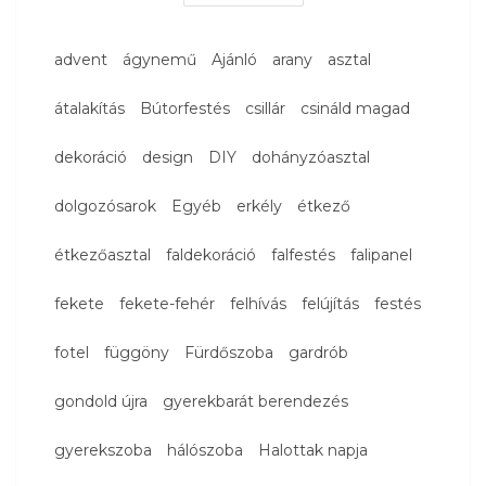
advent
ágynemű
Ajánló
arany
asztal
átalakítás
Bútorfestés
csillár
csináld magad
dekoráció
design
DIY
dohányzóasztal
dolgozósarok
Egyéb
erkély
étkező
étkezőasztal
faldekoráció
falfestés
falipanel
fekete
fekete-fehér
felhívás
felújítás
festés
fotel
függöny
Fürdőszoba
gardrób
gondold újra
gyerekbarát berendezés
gyerekszoba
hálószoba
Halottak napja