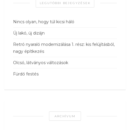
LEGUTÓBBI BEJEGYZÉSEK
Nincs olyan, hogy túl kicsi háló
Új lakó, új dizájn
Retró nyaraló modernizálása 1. rész: kis felújításból,
nagy építkezés
Olcsó, látványos változások
Fürdő festés
ARCHÍVUM