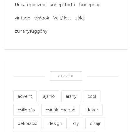
Uncategorized
ünnepi torta
Ünnepnap
vintage
virágok
Volt/ lett
zöld
zuhanyfüggöny
CÍMKÉK
advent
ajánló
arany
cool
csillogás
csináld magad
dekor
dekoráció
design
diy
dizájn