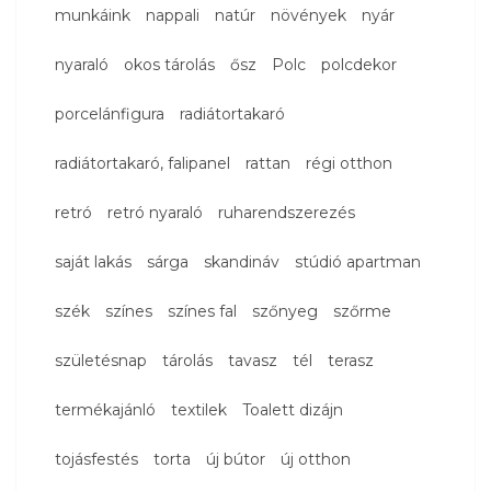
munkáink
nappali
natúr
növények
nyár
nyaraló
okos tárolás
ősz
Polc
polcdekor
porcelánfigura
radiátortakaró
radiátortakaró, falipanel
rattan
régi otthon
retró
retró nyaraló
ruharendszerezés
saját lakás
sárga
skandináv
stúdió apartman
szék
színes
színes fal
szőnyeg
szőrme
születésnap
tárolás
tavasz
tél
terasz
termékajánló
textilek
Toalett dizájn
tojásfestés
torta
új bútor
új otthon