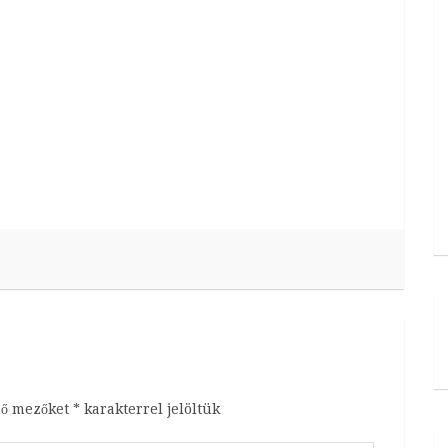
ző mezőket
*
karakterrel jelöltük