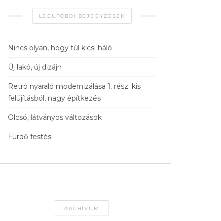
LEGUTÓBBI BEJEGYZÉSEK
Nincs olyan, hogy túl kicsi háló
Új lakó, új dizájn
Retró nyaraló modernizálása 1. rész: kis
felújításból, nagy építkezés
Olcsó, látványos változások
Fürdő festés
ARCHÍVUM