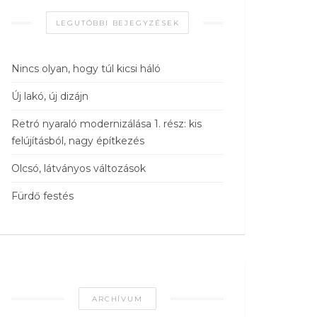
LEGUTÓBBI BEJEGYZÉSEK
Nincs olyan, hogy túl kicsi háló
Új lakó, új dizájn
Retró nyaraló modernizálása 1. rész: kis
felújításból, nagy építkezés
Olcsó, látványos változások
Fürdő festés
ARCHÍVUM