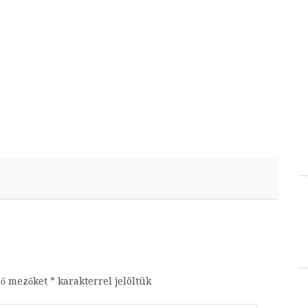
ző mezőket
*
karakterrel jelöltük