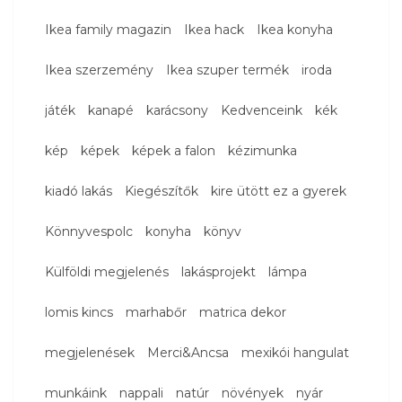
Ikea family magazin
Ikea hack
Ikea konyha
Ikea szerzemény
Ikea szuper termék
iroda
játék
kanapé
karácsony
Kedvenceink
kék
kép
képek
képek a falon
kézimunka
kiadó lakás
Kiegészítők
kire ütött ez a gyerek
Könnyvespolc
konyha
könyv
Külföldi megjelenés
lakásprojekt
lámpa
lomis kincs
marhabőr
matrica dekor
megjelenések
Merci&Ancsa
mexikói hangulat
munkáink
nappali
natúr
növények
nyár