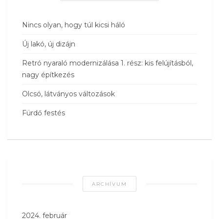
Nincs olyan, hogy túl kicsi háló
Új lakó, új dizájn
Retró nyaraló modernizálása 1. rész: kis felújításból,
nagy építkezés
Olcsó, látványos változások
Fürdő festés
ARCHÍVUM
2024. február