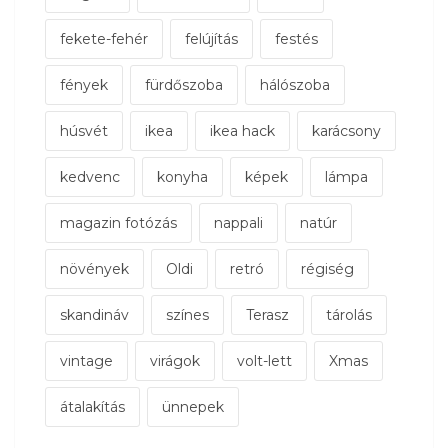
fekete-fehér
felújítás
festés
fények
fürdőszoba
hálószoba
húsvét
ikea
ikea hack
karácsony
kedvenc
konyha
képek
lámpa
magazin fotózás
nappali
natúr
növények
Oldi
retró
régiség
skandináv
színes
Terasz
tárolás
vintage
virágok
volt-lett
Xmas
átalakítás
ünnepek