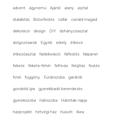
advent
ágynemű
Ajánló
arany
asztal
átalakítás
Bútorfestés
csillár
csináld magad
dekoráció
design
DIY
dohányzóasztal
dolgozósarok
Egyéb
erkély
étkező
étkezőasztal
faldekoráció
falfestés
falipanel
fekete
fekete-fehér
felhívás
felújítás
festés
fotel
függöny
Fürdőszoba
gardrób
gondold újra
gyerekbarát berendezés
gyerekszoba
hálószoba
Halottak napja
házprojekt
hétvégi ház
húsvét
Ikea