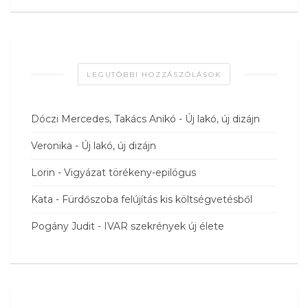
LEGUTÓBBI HOZZÁSZÓLÁSOK
Dóczi Mercedes, Takács Anikó
-
Új lakó, új dizájn
Veronika
-
Új lakó, új dizájn
Lorin
-
Vigyázat törékeny-epilógus
Kata
-
Fürdőszoba felújítás kis költségvetésből
Pogány Judit
-
IVAR szekrények új élete