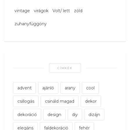
vintage
virágok
Volt/ lett
zöld
zuhanyfüggöny
CÍMKÉK
advent
ajánló
arany
cool
csillogás
csináld magad
dekor
dekoráció
design
diy
dizájn
elegáns
faldekoráció
fehér