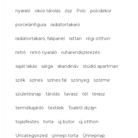
nyaraló
okos tárolás
ősz
Polc
polcdekor
porcelánfigura
radiátortakaró
radiátortakaró, falipanel
rattan
régi otthon
retró
retró nyaraló
ruharendszerezés
saját lakás
sárga
skandináv
stúdió apartman
szék
színes
színes fal
szőnyeg
szőrme
születésnap
tárolás
tavasz
tél
terasz
termékajánló
textilek
Toalett dizájn
tojásfestés
torta
új bútor
új otthon
Uncategorized
ünnepi torta
Ünnepnap