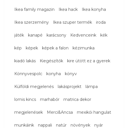
Ikea family magazin
Ikea hack
Ikea konyha
Ikea szerzemény
Ikea szuper termék
iroda
játék
kanapé
karácsony
Kedvenceink
kék
kép
képek
képek a falon
kézimunka
kiadó lakás
Kiegészítők
kire ütött ez a gyerek
Könnyvespolc
konyha
könyv
Külföldi megjelenés
lakásprojekt
lámpa
lomis kincs
marhabőr
matrica dekor
megjelenések
Merci&Ancsa
mexikói hangulat
munkáink
nappali
natúr
növények
nyár