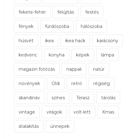
fekete-fehér
felújítás
festés
fények
fürdőszoba
hálószoba
húsvét
ikea
ikea hack
karácsony
kedvenc
konyha
képek
lámpa
magazin fotózás
nappali
natúr
növények
Oldi
retró
régiség
skandináv
színes
Terasz
tárolás
vintage
virágok
volt-lett
Xmas
átalakítás
ünnepek