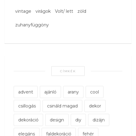
vintage
virágok
Volt/ lett
zöld
zuhanyfüggöny
CÍMKÉK
advent
ajánló
arany
cool
csillogás
csináld magad
dekor
dekoráció
design
diy
dizájn
elegáns
faldekoráció
fehér