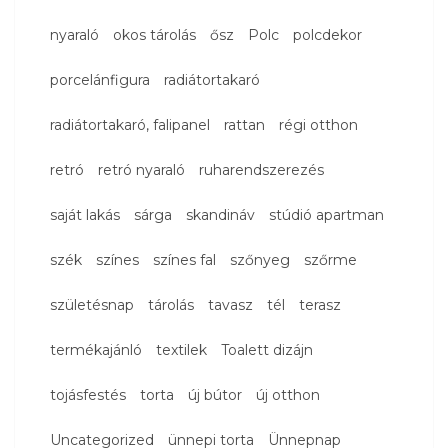
nyaraló
okos tárolás
ősz
Polc
polcdekor
porcelánfigura
radiátortakaró
radiátortakaró, falipanel
rattan
régi otthon
retró
retró nyaraló
ruharendszerezés
saját lakás
sárga
skandináv
stúdió apartman
szék
színes
színes fal
szőnyeg
szőrme
születésnap
tárolás
tavasz
tél
terasz
termékajánló
textilek
Toalett dizájn
tojásfestés
torta
új bútor
új otthon
Uncategorized
ünnepi torta
Ünnepnap