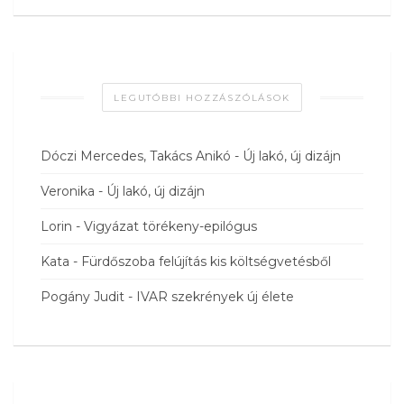
LEGUTÓBBI HOZZÁSZÓLÁSOK
Dóczi Mercedes, Takács Anikó
-
Új lakó, új dizájn
Veronika
-
Új lakó, új dizájn
Lorin
-
Vigyázat törékeny-epilógus
Kata
-
Fürdőszoba felújítás kis költségvetésből
Pogány Judit
-
IVAR szekrények új élete