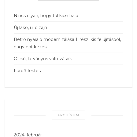
Nincs olyan, hogy túl kicsi háló
Új lakó, új dizájn
Retró nyaraló modernizálása 1. rész: kis felújításból,
nagy építkezés
Olcsó, látványos változások
Fürdő festés
ARCHÍVUM
2024. február