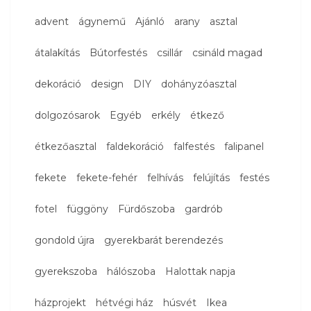
advent
ágynemű
Ajánló
arany
asztal
átalakítás
Bútorfestés
csillár
csináld magad
dekoráció
design
DIY
dohányzóasztal
dolgozósarok
Egyéb
erkély
étkező
étkezőasztal
faldekoráció
falfestés
falipanel
fekete
fekete-fehér
felhívás
felújítás
festés
fotel
függöny
Fürdőszoba
gardrób
gondold újra
gyerekbarát berendezés
gyerekszoba
hálószoba
Halottak napja
házprojekt
hétvégi ház
húsvét
Ikea