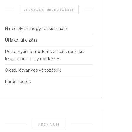
LEGUTÓBBI BEJEGYZÉSEK
Nincs olyan, hogy túl kicsi háló
Új lakó, új dizájn
Retró nyaraló modernizálása 1. rész: kis
felújításból, nagy építkezés
Olcsó, látványos változások
Fürdő festés
ARCHÍVUM