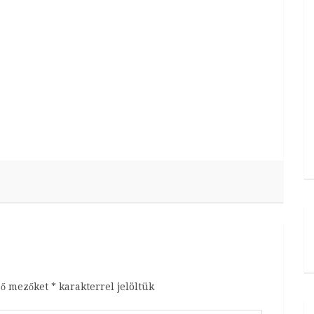
ző mezőket
*
karakterrel jelöltük