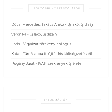
LEGUTÓBBI HOZZÁSZÓLÁSOK
Dóczi Mercedes, Takács Anikó
-
Új lakó, új dizájn
Veronika
-
Új lakó, új dizájn
Lorin
-
Vigyázat törékeny-epilógus
Kata
-
Fürdőszoba felújítás kis költségvetésből
Pogány Judit
-
IVAR szekrények új élete
INFORMÁCIÓK