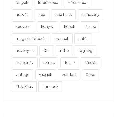
fények
fürdőszoba
hálószoba
húsvét
ikea
ikea hack
karácsony
kedvenc
konyha
képek
lámpa
magazin fotózás
nappali
natúr
növények
Oldi
retró
régiség
skandináv
színes
Terasz
tárolás
vintage
virágok
volt-lett
Xmas
átalakítás
ünnepek