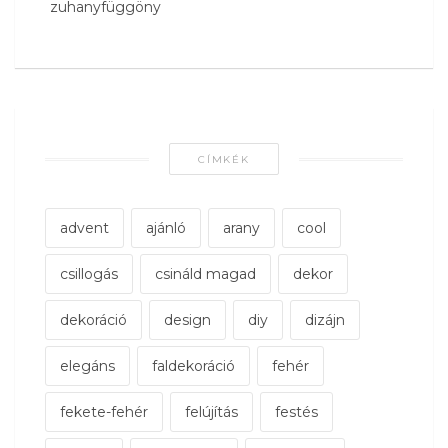
zuhanyfüggöny
CÍMKÉK
advent
ajánló
arany
cool
csillogás
csináld magad
dekor
dekoráció
design
diy
dizájn
elegáns
faldekoráció
fehér
fekete-fehér
felújítás
festés