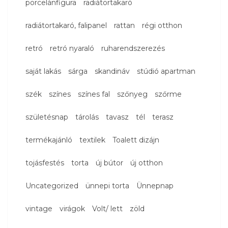
porcelánfigura
radiátortakaró
radiátortakaró, falipanel
rattan
régi otthon
retró
retró nyaraló
ruharendszerezés
saját lakás
sárga
skandináv
stúdió apartman
szék
színes
színes fal
szőnyeg
szőrme
születésnap
tárolás
tavasz
tél
terasz
termékajánló
textilek
Toalett dizájn
tojásfestés
torta
új bútor
új otthon
Uncategorized
ünnepi torta
Ünnepnap
vintage
virágok
Volt/ lett
zöld