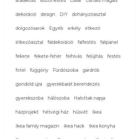
átalakítás
Bútorfestés
csillár
csináld magad
dekoráció
design
DIY
dohányzóasztal
dolgozósarok
Egyéb
erkély
étkező
étkezőasztal
faldekoráció
falfestés
falipanel
fekete
fekete-fehér
felhívás
felújítás
festés
fotel
függöny
Fürdőszoba
gardrób
gondold újra
gyerekbarát berendezés
gyerekszoba
hálószoba
Halottak napja
házprojekt
hétvégi ház
húsvét
Ikea
Ikea family magazin
Ikea hack
Ikea konyha