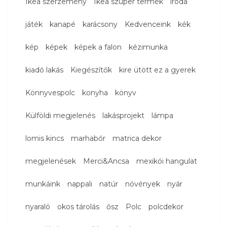
Ikea szerzemény
Ikea szuper termék
iroda
játék
kanapé
karácsony
Kedvenceink
kék
kép
képek
képek a falon
kézimunka
kiadó lakás
Kiegészítők
kire ütött ez a gyerek
Könnyvespolc
konyha
könyv
Külföldi megjelenés
lakásprojekt
lámpa
lomis kincs
marhabőr
matrica dekor
megjelenések
Merci&Ancsa
mexikói hangulat
munkáink
nappali
natúr
növények
nyár
nyaraló
okos tárolás
ősz
Polc
polcdekor