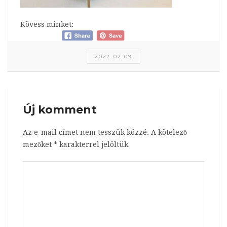
Kövess minket:
2022-02-09
Új komment
Az e-mail címet nem tesszük közzé.
A kötelező
mezőket
*
karakterrel jelöltük