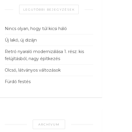
LEGUTÓBBI BEJEGYZÉSEK
Nincs olyan, hogy túl kicsi háló
Új lakó, új dizájn
Retró nyaraló modernizálása 1. rész: kis
felújításból, nagy építkezés
Olcsó, látványos változások
Fürdő festés
ARCHÍVUM