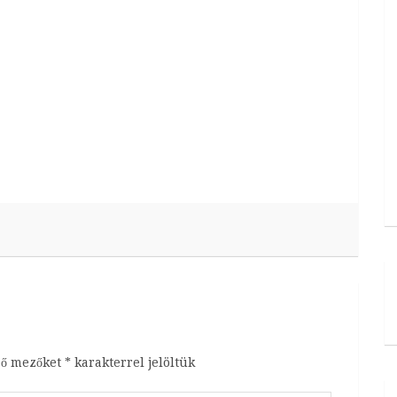
ző mezőket
*
karakterrel jelöltük