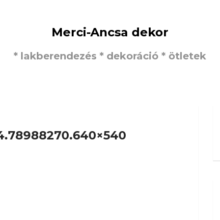
Merci-Ancsa dekor
* lakberendezés * dekoráció * ötletek
4.78988270.640×540