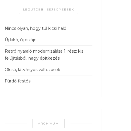
LEGUTÓBBI BEJEGYZÉSEK
Nincs olyan, hogy túl kicsi háló
Új lakó, új dizájn
Retró nyaraló modernizálása 1. rész: kis
felújításból, nagy építkezés
Olcsó, látványos változások
Fürdő festés
ARCHÍVUM