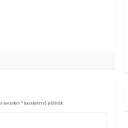
ző mezőket
*
karakterrel jelöltük