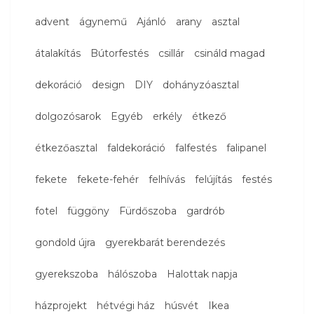
advent
ágynemű
Ajánló
arany
asztal
átalakítás
Bútorfestés
csillár
csináld magad
dekoráció
design
DIY
dohányzóasztal
dolgozósarok
Egyéb
erkély
étkező
étkezőasztal
faldekoráció
falfestés
falipanel
fekete
fekete-fehér
felhívás
felújítás
festés
fotel
függöny
Fürdőszoba
gardrób
gondold újra
gyerekbarát berendezés
gyerekszoba
hálószoba
Halottak napja
házprojekt
hétvégi ház
húsvét
Ikea