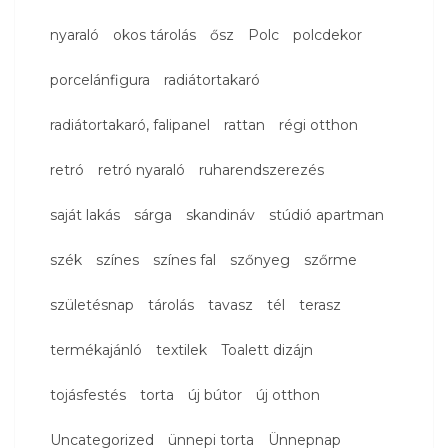
nyaraló
okos tárolás
ősz
Polc
polcdekor
porcelánfigura
radiátortakaró
radiátortakaró, falipanel
rattan
régi otthon
retró
retró nyaraló
ruharendszerezés
saját lakás
sárga
skandináv
stúdió apartman
szék
színes
színes fal
szőnyeg
szőrme
születésnap
tárolás
tavasz
tél
terasz
termékajánló
textilek
Toalett dizájn
tojásfestés
torta
új bútor
új otthon
Uncategorized
ünnepi torta
Ünnepnap