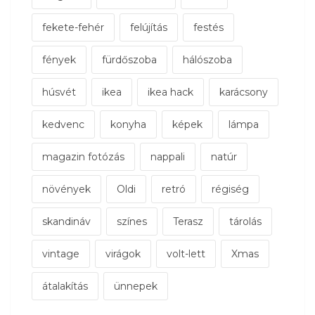
fekete-fehér
felújítás
festés
fények
fürdőszoba
hálószoba
húsvét
ikea
ikea hack
karácsony
kedvenc
konyha
képek
lámpa
magazin fotózás
nappali
natúr
növények
Oldi
retró
régiség
skandináv
színes
Terasz
tárolás
vintage
virágok
volt-lett
Xmas
átalakítás
ünnepek