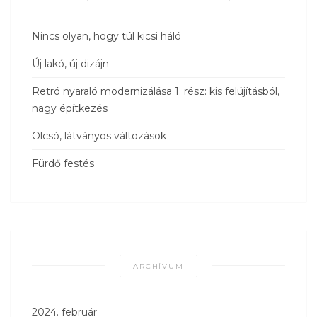
Nincs olyan, hogy túl kicsi háló
Új lakó, új dizájn
Retró nyaraló modernizálása 1. rész: kis felújításból,
nagy építkezés
Olcsó, látványos változások
Fürdő festés
ARCHÍVUM
2024. február