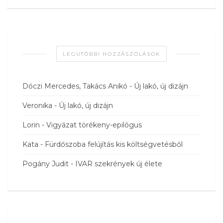
LEGUTÓBBI HOZZÁSZÓLÁSOK
Dóczi Mercedes, Takács Anikó
-
Új lakó, új dizájn
Veronika
-
Új lakó, új dizájn
Lorin
-
Vigyázat törékeny-epilógus
Kata
-
Fürdőszoba felújítás kis költségvetésből
Pogány Judit
-
IVAR szekrények új élete