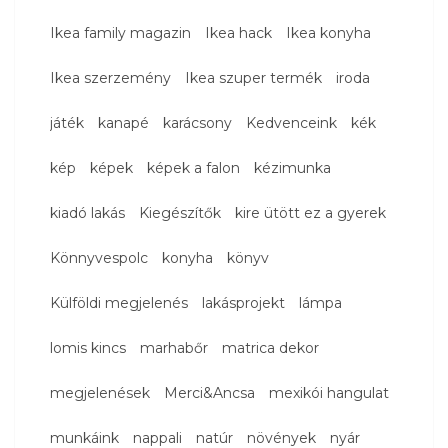
Ikea family magazin
Ikea hack
Ikea konyha
Ikea szerzemény
Ikea szuper termék
iroda
játék
kanapé
karácsony
Kedvenceink
kék
kép
képek
képek a falon
kézimunka
kiadó lakás
Kiegészítők
kire ütött ez a gyerek
Könnyvespolc
konyha
könyv
Külföldi megjelenés
lakásprojekt
lámpa
lomis kincs
marhabőr
matrica dekor
megjelenések
Merci&Ancsa
mexikói hangulat
munkáink
nappali
natúr
növények
nyár