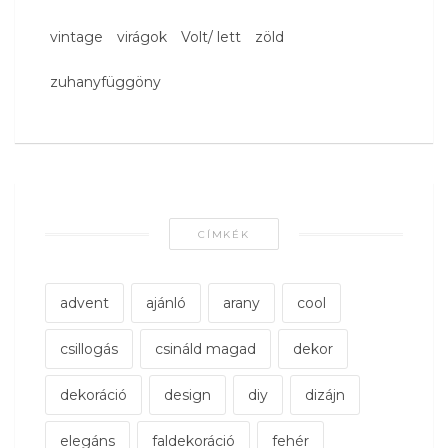
vintage
virágok
Volt/ lett
zöld
zuhanyfüggöny
CÍMKÉK
advent
ajánló
arany
cool
csillogás
csináld magad
dekor
dekoráció
design
diy
dizájn
elegáns
faldekoráció
fehér