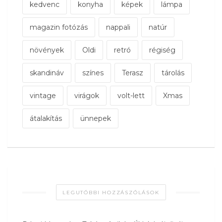
kedvenc
konyha
képek
lámpa
magazin fotózás
nappali
natúr
növények
Oldi
retró
régiség
skandináv
színes
Terasz
tárolás
vintage
virágok
volt-lett
Xmas
átalakítás
ünnepek
LEGUTÓBBI HOZZÁSZÓLÁSOK