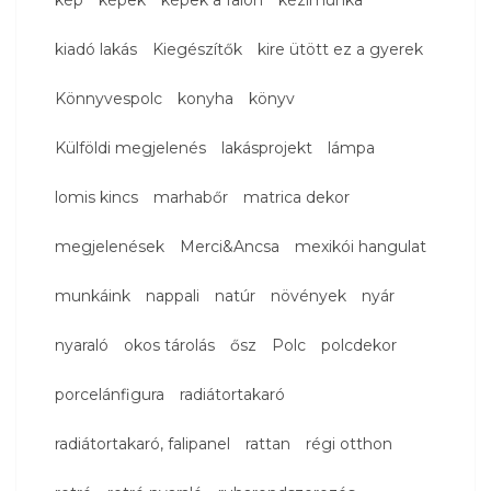
kiadó lakás
Kiegészítők
kire ütött ez a gyerek
Könnyvespolc
konyha
könyv
Külföldi megjelenés
lakásprojekt
lámpa
lomis kincs
marhabőr
matrica dekor
megjelenések
Merci&Ancsa
mexikói hangulat
munkáink
nappali
natúr
növények
nyár
nyaraló
okos tárolás
ősz
Polc
polcdekor
porcelánfigura
radiátortakaró
radiátortakaró, falipanel
rattan
régi otthon