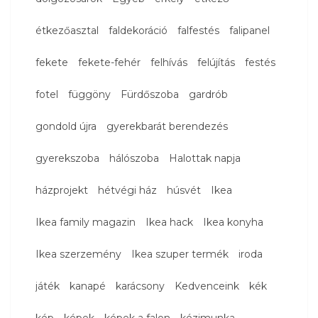
étkezőasztal
faldekoráció
falfestés
falipanel
fekete
fekete-fehér
felhívás
felújítás
festés
fotel
függöny
Fürdőszoba
gardrób
gondold újra
gyerekbarát berendezés
gyerekszoba
hálószoba
Halottak napja
házprojekt
hétvégi ház
húsvét
Ikea
Ikea family magazin
Ikea hack
Ikea konyha
Ikea szerzemény
Ikea szuper termék
iroda
játék
kanapé
karácsony
Kedvenceink
kék
kép
képek
képek a falon
kézimunka