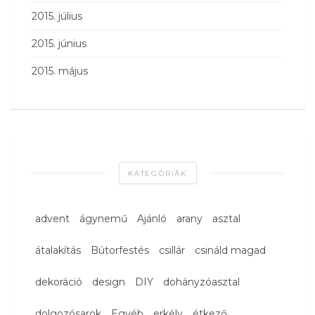
2015. július
2015. június
2015. május
KATEGÓRIÁK
advent
ágynemű
Ajánló
arany
asztal
átalakítás
Bútorfestés
csillár
csináld magad
dekoráció
design
DIY
dohányzóasztal
dolgozósarok
Egyéb
erkély
étkező