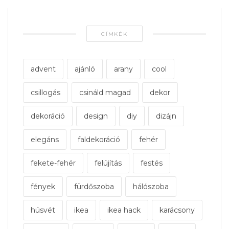
CÍMKÉK
advent
ajánló
arany
cool
csillogás
csináld magad
dekor
dekoráció
design
diy
dizájn
elegáns
faldekoráció
fehér
fekete-fehér
felújítás
festés
fények
fürdőszoba
hálószoba
húsvét
ikea
ikea hack
karácsony