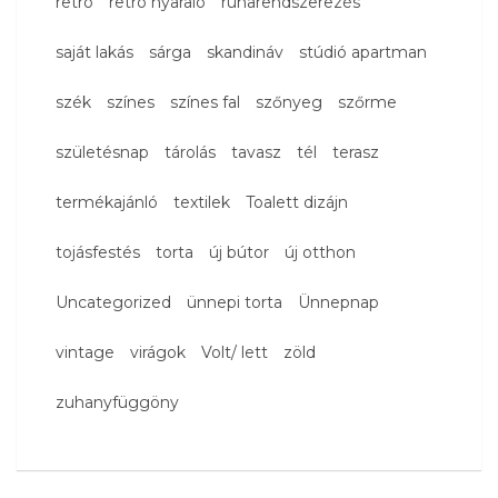
retró
retró nyaraló
ruharendszerezés
saját lakás
sárga
skandináv
stúdió apartman
szék
színes
színes fal
szőnyeg
szőrme
születésnap
tárolás
tavasz
tél
terasz
termékajánló
textilek
Toalett dizájn
tojásfestés
torta
új bútor
új otthon
Uncategorized
ünnepi torta
Ünnepnap
vintage
virágok
Volt/ lett
zöld
zuhanyfüggöny