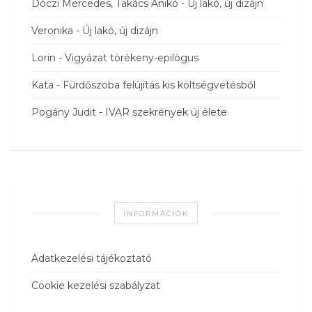
Dóczi Mercedes, Takács Anikó
-
Új lakó, új dizájn
Veronika
-
Új lakó, új dizájn
Lorin
-
Vigyázat törékeny-epilógus
Kata
-
Fürdőszoba felújítás kis költségvetésből
Pogány Judit
-
IVAR szekrények új élete
INFORMÁCIÓK
Adatkezelési tájékoztató
Cookie kezelési szabályzat