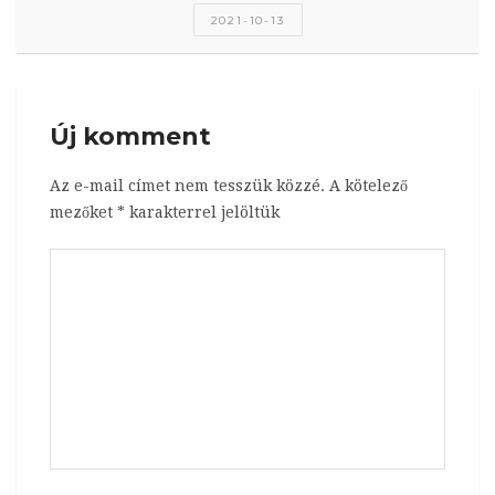
2021-10-13
Új komment
Az e-mail címet nem tesszük közzé.
A kötelező
mezőket
*
karakterrel jelöltük