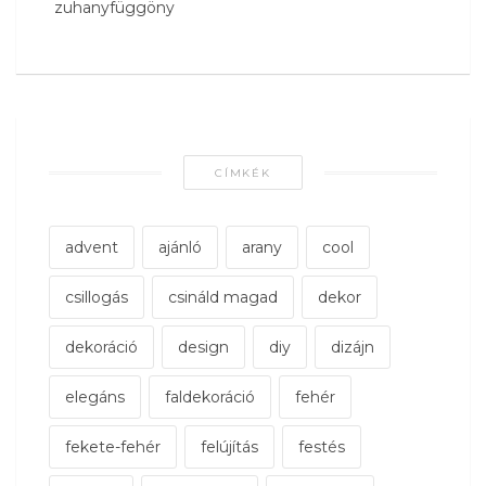
zuhanyfüggöny
CÍMKÉK
advent
ajánló
arany
cool
csillogás
csináld magad
dekor
dekoráció
design
diy
dizájn
elegáns
faldekoráció
fehér
fekete-fehér
felújítás
festés