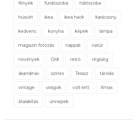
fények
fürdőszoba
hálószoba
húsvét
ikea
ikea hack
karácsony
kedvenc
konyha
képek
lámpa
magazin fotózás
nappali
natúr
növények
Oldi
retró
régiség
skandináv
színes
Terasz
tárolás
vintage
virágok
volt-lett
Xmas
átalakítás
ünnepek