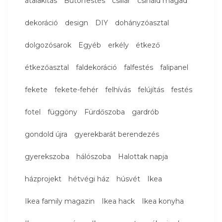
átalakítás
Bútorfestés
csillár
csináld magad
dekoráció
design
DIY
dohányzóasztal
dolgozósarok
Egyéb
erkély
étkező
étkezőasztal
faldekoráció
falfestés
falipanel
fekete
fekete-fehér
felhívás
felújítás
festés
fotel
függöny
Fürdőszoba
gardrób
gondold újra
gyerekbarát berendezés
gyerekszoba
hálószoba
Halottak napja
házprojekt
hétvégi ház
húsvét
Ikea
Ikea family magazin
Ikea hack
Ikea konyha