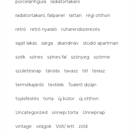
porcelánfigura
radiátortakaró
radiátortakaró, falipanel
rattan
régi otthon
retró
retró nyaraló
ruharendszerezés
saját lakás
sárga
skandináv
stúdió apartman
szék
színes
színes fal
szőnyeg
szőrme
születésnap
tárolás
tavasz
tél
terasz
termékajánló
textilek
Toalett dizájn
tojásfestés
torta
új bútor
új otthon
Uncategorized
ünnepi torta
Ünnepnap
vintage
virágok
Volt/ lett
zöld