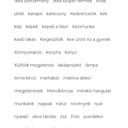
Ikea szerzemény
Ikea szuper termék
iroda
játék
kanapé
karácsony
Kedvenceink
kék
kép
képek
képek a falon
kézimunka
kiadó lakás
Kiegészítők
kire ütött ez a gyerek
Könnyvespolc
konyha
könyv
Külföldi megjelenés
lakásprojekt
lámpa
lomis kincs
marhabőr
matrica dekor
megjelenések
Merci&Ancsa
mexikói hangulat
munkáink
nappali
natúr
növények
nyár
nyaraló
okos tárolás
ősz
Polc
polcdekor