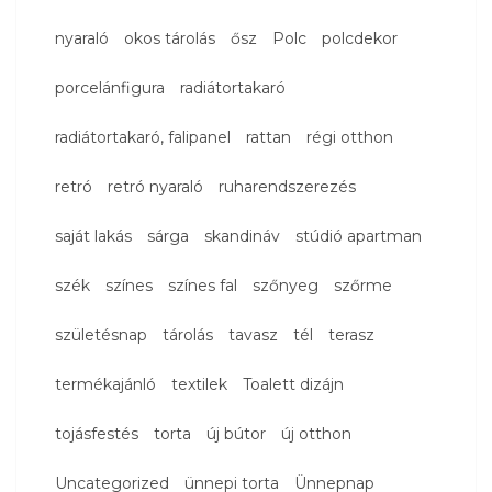
nyaraló
okos tárolás
ősz
Polc
polcdekor
porcelánfigura
radiátortakaró
radiátortakaró, falipanel
rattan
régi otthon
retró
retró nyaraló
ruharendszerezés
saját lakás
sárga
skandináv
stúdió apartman
szék
színes
színes fal
szőnyeg
szőrme
születésnap
tárolás
tavasz
tél
terasz
termékajánló
textilek
Toalett dizájn
tojásfestés
torta
új bútor
új otthon
Uncategorized
ünnepi torta
Ünnepnap