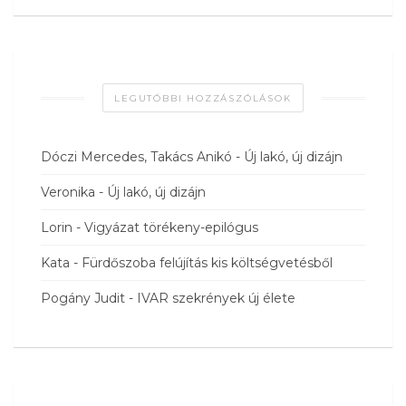
LEGUTÓBBI HOZZÁSZÓLÁSOK
Dóczi Mercedes, Takács Anikó
-
Új lakó, új dizájn
Veronika
-
Új lakó, új dizájn
Lorin
-
Vigyázat törékeny-epilógus
Kata
-
Fürdőszoba felújítás kis költségvetésből
Pogány Judit
-
IVAR szekrények új élete