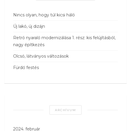
Nincs olyan, hogy túl kicsi háló
Új lakó, új dizájn
Retró nyaraló modernizálása 1. rész: kis felújításból,
nagy építkezés
Olcsó, látványos változások
Fürdő festés
ARCHÍVUM
2024. február