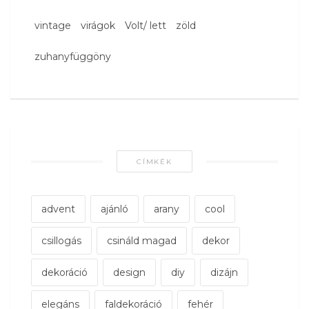
vintage
virágok
Volt/ lett
zöld
zuhanyfüggöny
CÍMKÉK
advent
ajánló
arany
cool
csillogás
csináld magad
dekor
dekoráció
design
diy
dizájn
elegáns
faldekoráció
fehér