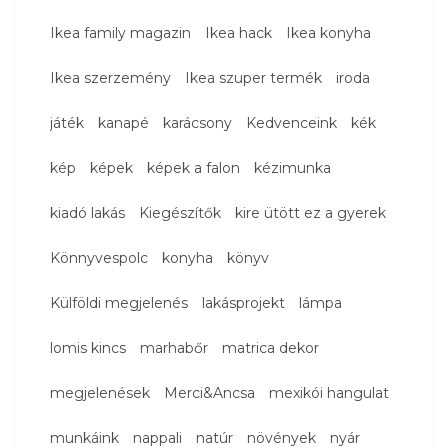
Ikea family magazin
Ikea hack
Ikea konyha
Ikea szerzemény
Ikea szuper termék
iroda
játék
kanapé
karácsony
Kedvenceink
kék
kép
képek
képek a falon
kézimunka
kiadó lakás
Kiegészítők
kire ütött ez a gyerek
Könnyvespolc
konyha
könyv
Külföldi megjelenés
lakásprojekt
lámpa
lomis kincs
marhabőr
matrica dekor
megjelenések
Merci&Ancsa
mexikói hangulat
munkáink
nappali
natúr
növények
nyár