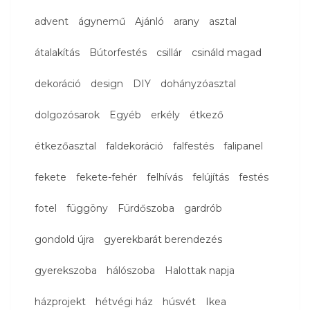
advent
ágynemű
Ajánló
arany
asztal
átalakítás
Bútorfestés
csillár
csináld magad
dekoráció
design
DIY
dohányzóasztal
dolgozósarok
Egyéb
erkély
étkező
étkezőasztal
faldekoráció
falfestés
falipanel
fekete
fekete-fehér
felhívás
felújítás
festés
fotel
függöny
Fürdőszoba
gardrób
gondold újra
gyerekbarát berendezés
gyerekszoba
hálószoba
Halottak napja
házprojekt
hétvégi ház
húsvét
Ikea