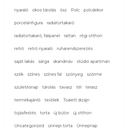
nyaraló
okos tárolás
ősz
Polc
polcdekor
porcelánfigura
radiátortakaró
radiátortakaró, falipanel
rattan
régi otthon
retró
retró nyaraló
ruharendszerezés
saját lakás
sárga
skandináv
stúdió apartman
szék
színes
színes fal
szőnyeg
szőrme
születésnap
tárolás
tavasz
tél
terasz
termékajánló
textilek
Toalett dizájn
tojásfestés
torta
új bútor
új otthon
Uncategorized
ünnepi torta
Ünnepnap