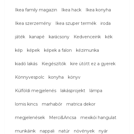
Ikea family magazin
Ikea hack
Ikea konyha
Ikea szerzemény
Ikea szuper termék
iroda
játék
kanapé
karácsony
Kedvenceink
kék
kép
képek
képek a falon
kézimunka
kiadó lakás
Kiegészítők
kire ütött ez a gyerek
Könnyvespolc
konyha
könyv
Külföldi megjelenés
lakásprojekt
lámpa
lomis kincs
marhabőr
matrica dekor
megjelenések
Merci&Ancsa
mexikói hangulat
munkáink
nappali
natúr
növények
nyár