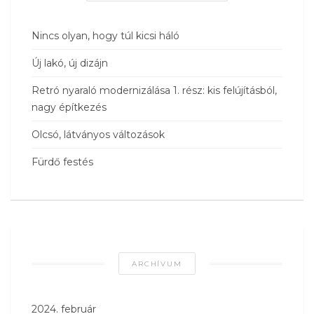
Nincs olyan, hogy túl kicsi háló
Új lakó, új dizájn
Retró nyaraló modernizálása 1. rész: kis felújításból,
nagy építkezés
Olcsó, látványos változások
Fürdő festés
ARCHÍVUM
2024. február