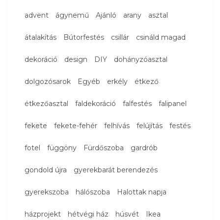
advent
ágynemű
Ajánló
arany
asztal
átalakítás
Bútorfestés
csillár
csináld magad
dekoráció
design
DIY
dohányzóasztal
dolgozósarok
Egyéb
erkély
étkező
étkezőasztal
faldekoráció
falfestés
falipanel
fekete
fekete-fehér
felhívás
felújítás
festés
fotel
függöny
Fürdőszoba
gardrób
gondold újra
gyerekbarát berendezés
gyerekszoba
hálószoba
Halottak napja
házprojekt
hétvégi ház
húsvét
Ikea