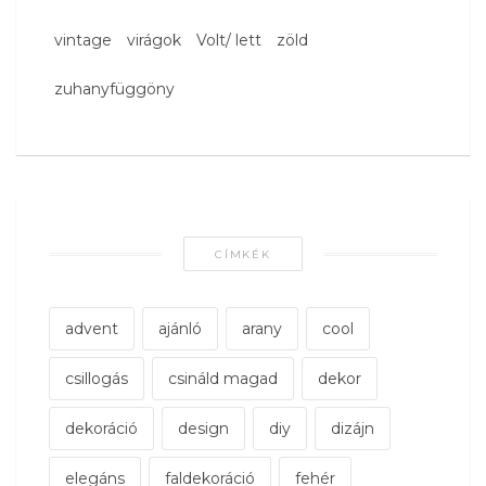
vintage
virágok
Volt/ lett
zöld
zuhanyfüggöny
CÍMKÉK
advent
ajánló
arany
cool
csillogás
csináld magad
dekor
dekoráció
design
diy
dizájn
elegáns
faldekoráció
fehér