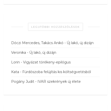
LEGUTÓBBI HOZZÁSZÓLÁSOK
Dóczi Mercedes, Takács Anikó
-
Új lakó, új dizájn
Veronika
-
Új lakó, új dizájn
Lorin
-
Vigyázat törékeny-epilógus
Kata
-
Fürdőszoba felújítás kis költségvetésből
Pogány Judit
-
IVAR szekrények új élete