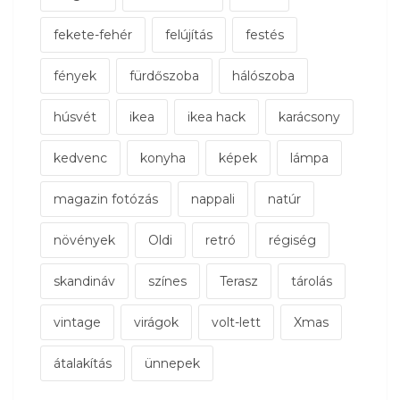
fekete-fehér
felújítás
festés
fények
fürdőszoba
hálószoba
húsvét
ikea
ikea hack
karácsony
kedvenc
konyha
képek
lámpa
magazin fotózás
nappali
natúr
növények
Oldi
retró
régiség
skandináv
színes
Terasz
tárolás
vintage
virágok
volt-lett
Xmas
átalakítás
ünnepek