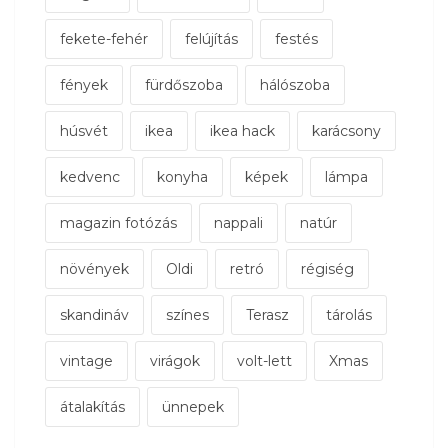
fekete-fehér
felújítás
festés
fények
fürdőszoba
hálószoba
húsvét
ikea
ikea hack
karácsony
kedvenc
konyha
képek
lámpa
magazin fotózás
nappali
natúr
növények
Oldi
retró
régiség
skandináv
színes
Terasz
tárolás
vintage
virágok
volt-lett
Xmas
átalakítás
ünnepek