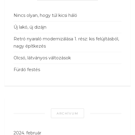
Nincs olyan, hogy túl kicsi háló
Új lakó, új dizájn
Retró nyaraló modernizálása 1. rész: kis felújításból,
nagy építkezés
Olcsó, látványos változások
Fürdő festés
ARCHÍVUM
2024. február