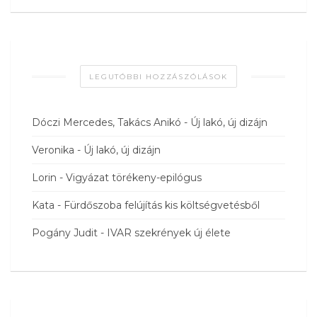
LEGUTÓBBI HOZZÁSZÓLÁSOK
Dóczi Mercedes, Takács Anikó
-
Új lakó, új dizájn
Veronika
-
Új lakó, új dizájn
Lorin
-
Vigyázat törékeny-epilógus
Kata
-
Fürdőszoba felújítás kis költségvetésből
Pogány Judit
-
IVAR szekrények új élete