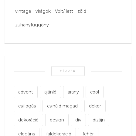
vintage
virágok
Volt/ lett
zöld
zuhanyfüggöny
CÍMKÉK
advent
ajánló
arany
cool
csillogás
csináld magad
dekor
dekoráció
design
diy
dizájn
elegáns
faldekoráció
fehér