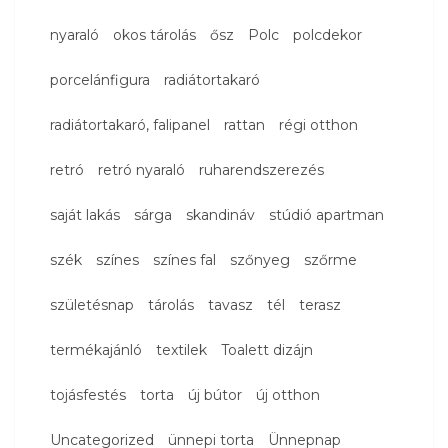
nyaraló
okos tárolás
ősz
Polc
polcdekor
porcelánfigura
radiátortakaró
radiátortakaró, falipanel
rattan
régi otthon
retró
retró nyaraló
ruharendszerezés
saját lakás
sárga
skandináv
stúdió apartman
szék
színes
színes fal
szőnyeg
szőrme
születésnap
tárolás
tavasz
tél
terasz
termékajánló
textilek
Toalett dizájn
tojásfestés
torta
új bútor
új otthon
Uncategorized
ünnepi torta
Ünnepnap