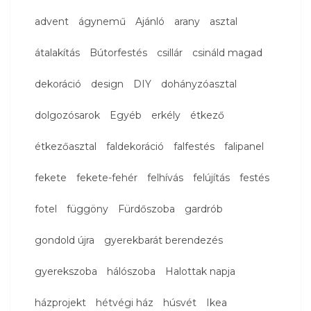
advent
ágynemű
Ajánló
arany
asztal
átalakítás
Bútorfestés
csillár
csináld magad
dekoráció
design
DIY
dohányzóasztal
dolgozósarok
Egyéb
erkély
étkező
étkezőasztal
faldekoráció
falfestés
falipanel
fekete
fekete-fehér
felhívás
felújítás
festés
fotel
függöny
Fürdőszoba
gardrób
gondold újra
gyerekbarát berendezés
gyerekszoba
hálószoba
Halottak napja
házprojekt
hétvégi ház
húsvét
Ikea