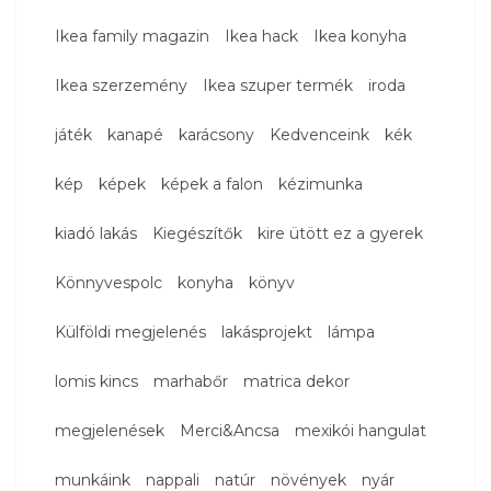
Ikea family magazin
Ikea hack
Ikea konyha
Ikea szerzemény
Ikea szuper termék
iroda
játék
kanapé
karácsony
Kedvenceink
kék
kép
képek
képek a falon
kézimunka
kiadó lakás
Kiegészítők
kire ütött ez a gyerek
Könnyvespolc
konyha
könyv
Külföldi megjelenés
lakásprojekt
lámpa
lomis kincs
marhabőr
matrica dekor
megjelenések
Merci&Ancsa
mexikói hangulat
munkáink
nappali
natúr
növények
nyár