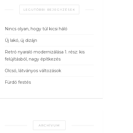
LEGUTÓBBI BEJEGYZÉSEK
Nincs olyan, hogy túl kicsi háló
Új lakó, új dizájn
Retró nyaraló modernizálása 1. rész: kis
felújításból, nagy építkezés
Olcsó, látványos változások
Fürdő festés
ARCHÍVUM