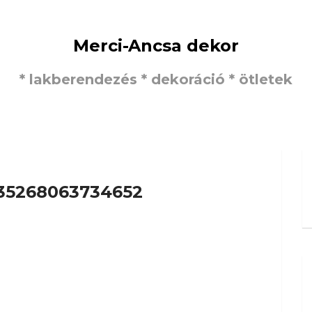
Merci-Ancsa dekor
* lakberendezés * dekoráció * ötletek
35268063734652