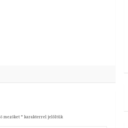
ző mezőket
*
karakterrel jelöltük