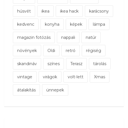
húsvét
ikea
ikea hack
karácsony
kedvenc
konyha
képek
lámpa
magazin fotózás
nappali
natúr
növények
Oldi
retró
régiség
skandináv
színes
Terasz
tárolás
vintage
virágok
volt-lett
Xmas
átalakítás
ünnepek