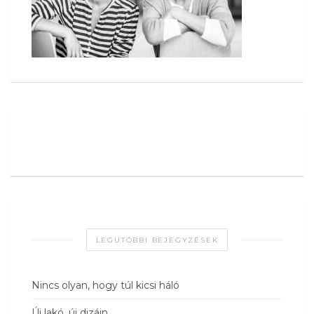
LEGUTÓBBI BEJEGYZÉSEK
Nincs olyan, hogy túl kicsi háló
Új lakó, új dizájn