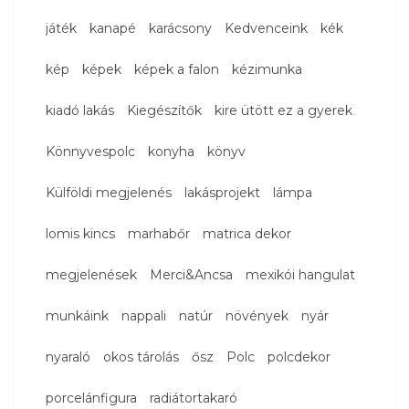
játék
kanapé
karácsony
Kedvenceink
kék
kép
képek
képek a falon
kézimunka
kiadó lakás
Kiegészítők
kire ütött ez a gyerek
Könnyvespolc
konyha
könyv
Külföldi megjelenés
lakásprojekt
lámpa
lomis kincs
marhabőr
matrica dekor
megjelenések
Merci&Ancsa
mexikói hangulat
munkáink
nappali
natúr
növények
nyár
nyaraló
okos tárolás
ősz
Polc
polcdekor
porcelánfigura
radiátortakaró