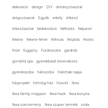
dekoráció
design
DIY
dohányzóasztal
dolgozósarok
Egyéb
erkély
étkező
étkezőasztal
faldekoráció
falfestés
falipanel
fekete
fekete-fehér
felhívás
felújítás
festés
fotel
függöny
Fürdőszoba
gardrób
gondold újra
gyerekbarát berendezés
gyerekszoba
hálószoba
Halottak napja
házprojekt
hétvégi ház
húsvét
Ikea
Ikea family magazin
Ikea hack
Ikea konyha
Ikea szerzemény
Ikea szuper termék
iroda