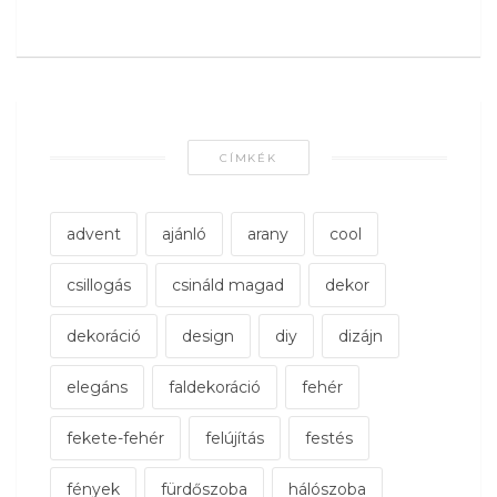
CÍMKÉK
advent
ajánló
arany
cool
csillogás
csináld magad
dekor
dekoráció
design
diy
dizájn
elegáns
faldekoráció
fehér
fekete-fehér
felújítás
festés
fények
fürdőszoba
hálószoba