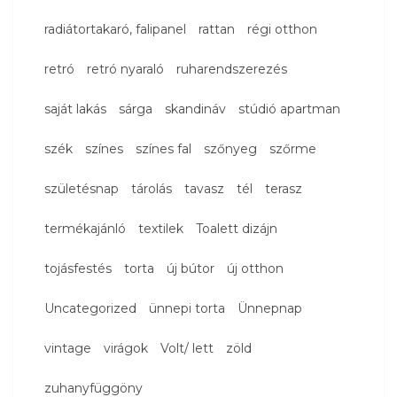
radiátortakaró, falipanel
rattan
régi otthon
retró
retró nyaraló
ruharendszerezés
saját lakás
sárga
skandináv
stúdió apartman
szék
színes
színes fal
szőnyeg
szőrme
születésnap
tárolás
tavasz
tél
terasz
termékajánló
textilek
Toalett dizájn
tojásfestés
torta
új bútor
új otthon
Uncategorized
ünnepi torta
Ünnepnap
vintage
virágok
Volt/ lett
zöld
zuhanyfüggöny