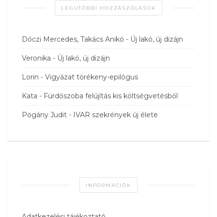
LEGUTÓBBI HOZZÁSZÓLÁSOK
Dóczi Mercedes, Takács Anikó
-
Új lakó, új dizájn
Veronika
-
Új lakó, új dizájn
Lorin
-
Vigyázat törékeny-epilógus
Kata
-
Fürdőszoba felújítás kis költségvetésből
Pogány Judit
-
IVAR szekrények új élete
INFORMÁCIÓK
Adatkezelési tájékoztató