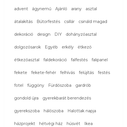
advent
ágynemű
Ajánló
arany
asztal
átalakítás
Bútorfestés
csillár
csináld magad
dekoráció
design
DIY
dohányzóasztal
dolgozósarok
Egyéb
erkély
étkező
étkezőasztal
faldekoráció
falfestés
falipanel
fekete
fekete-fehér
felhívás
felújítás
festés
fotel
függöny
Fürdőszoba
gardrób
gondold újra
gyerekbarát berendezés
gyerekszoba
hálószoba
Halottak napja
házprojekt
hétvégi ház
húsvét
Ikea