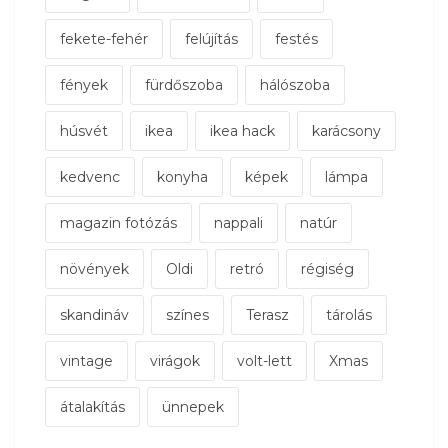
fekete-fehér
felújítás
festés
fények
fürdőszoba
hálószoba
húsvét
ikea
ikea hack
karácsony
kedvenc
konyha
képek
lámpa
magazin fotózás
nappali
natúr
növények
Oldi
retró
régiség
skandináv
színes
Terasz
tárolás
vintage
virágok
volt-lett
Xmas
átalakítás
ünnepek