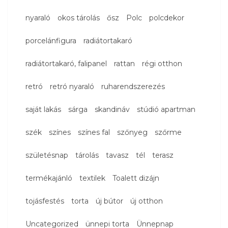
nyaraló
okos tárolás
ősz
Polc
polcdekor
porcelánfigura
radiátortakaró
radiátortakaró, falipanel
rattan
régi otthon
retró
retró nyaraló
ruharendszerezés
saját lakás
sárga
skandináv
stúdió apartman
szék
színes
színes fal
szőnyeg
szőrme
születésnap
tárolás
tavasz
tél
terasz
termékajánló
textilek
Toalett dizájn
tojásfestés
torta
új bútor
új otthon
Uncategorized
ünnepi torta
Ünnepnap