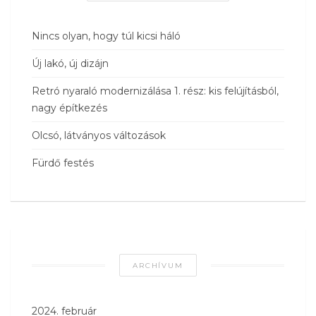
Nincs olyan, hogy túl kicsi háló
Új lakó, új dizájn
Retró nyaraló modernizálása 1. rész: kis felújításból,
nagy építkezés
Olcsó, látványos változások
Fürdő festés
ARCHÍVUM
2024. február