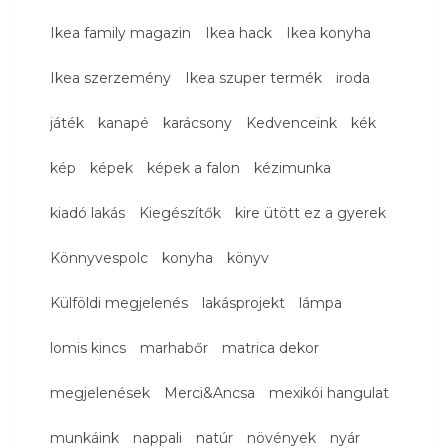
Ikea family magazin
Ikea hack
Ikea konyha
Ikea szerzemény
Ikea szuper termék
iroda
játék
kanapé
karácsony
Kedvenceink
kék
kép
képek
képek a falon
kézimunka
kiadó lakás
Kiegészítők
kire ütött ez a gyerek
Könnyvespolc
konyha
könyv
Külföldi megjelenés
lakásprojekt
lámpa
lomis kincs
marhabőr
matrica dekor
megjelenések
Merci&Ancsa
mexikói hangulat
munkáink
nappali
natúr
növények
nyár