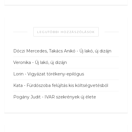
LEGUTÓBBI HOZZÁSZÓLÁSOK
Dóczi Mercedes, Takács Anikó
-
Új lakó, új dizájn
Veronika
-
Új lakó, új dizájn
Lorin
-
Vigyázat törékeny-epilógus
Kata
-
Fürdőszoba felújítás kis költségvetésből
Pogány Judit
-
IVAR szekrények új élete