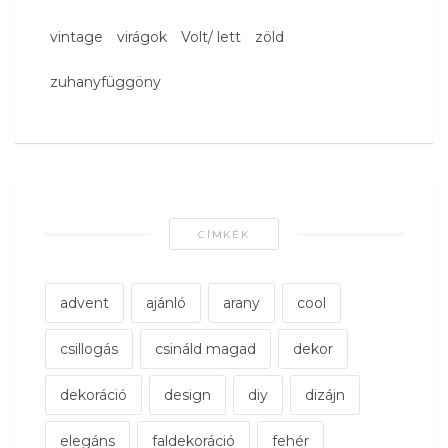
vintage
virágok
Volt/ lett
zöld
zuhanyfüggöny
CÍMKÉK
advent
ajánló
arany
cool
csillogás
csináld magad
dekor
dekoráció
design
diy
dizájn
elegáns
faldekoráció
fehér