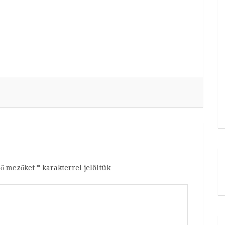
ző mezőket
*
karakterrel jelöltük