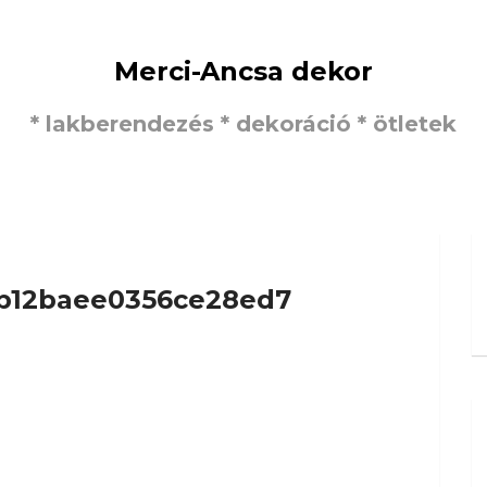
Merci-Ancsa dekor
* lakberendezés * dekoráció * ötletek
b12baee0356ce28ed7