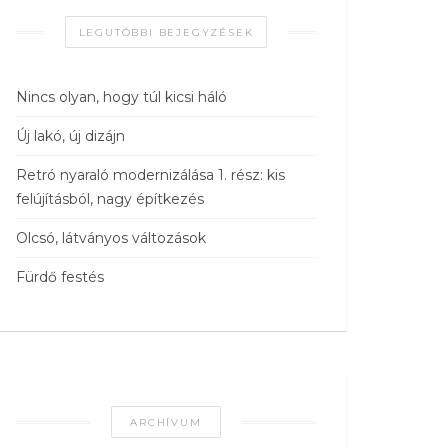
LEGUTÓBBI BEJEGYZÉSEK
Nincs olyan, hogy túl kicsi háló
Új lakó, új dizájn
Retró nyaraló modernizálása 1. rész: kis
felújításból, nagy építkezés
Olcsó, látványos változások
Fürdő festés
ARCHÍVUM