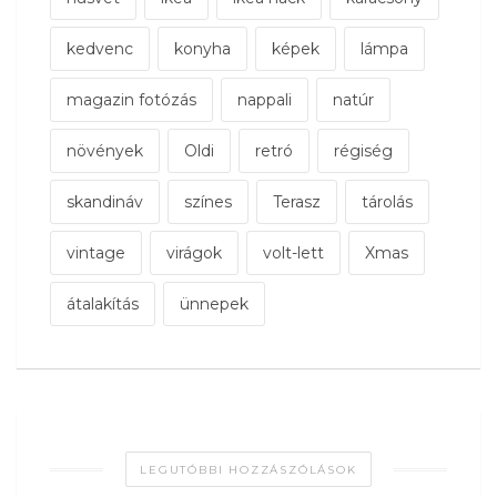
kedvenc
konyha
képek
lámpa
magazin fotózás
nappali
natúr
növények
Oldi
retró
régiség
skandináv
színes
Terasz
tárolás
vintage
virágok
volt-lett
Xmas
átalakítás
ünnepek
LEGUTÓBBI HOZZÁSZÓLÁSOK