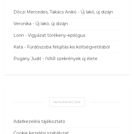
Dóczi Mercedes, Takács Anikó
-
Új lakó, új dizájn
Veronika
-
Új lakó, új dizájn
Lorin
-
Vigyázat törékeny-epilógus
Kata
-
Fürdőszoba felújítás kis költségvetésből
Pogány Judit
-
IVAR szekrények új élete
INFORMÁCIÓK
Adatkezelési tájékoztató
Cookie kezelési szabályzat