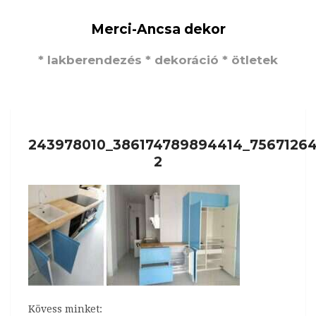
Merci-Ancsa dekor
* lakberendezés * dekoráció * ötletek
243978010_386174789894414_75671264
2
Kövess minket: