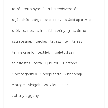
retró
retró nyaraló
ruharendszerezés
saját lakás
sárga
skandináv
stúdió apartman
szék
színes
színes fal
szőnyeg
szőrme
születésnap
tárolás
tavasz
tél
terasz
termékajánló
textilek
Toalett dizájn
tojásfestés
torta
új bútor
új otthon
Uncategorized
ünnepi torta
Ünnepnap
vintage
virágok
Volt/ lett
zöld
zuhanyfüggöny