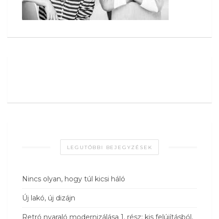
LEGUTÓBBI BEJEGYZÉSEK
Nincs olyan, hogy túl kicsi háló
Új lakó, új dizájn
Retró nyaraló modernizálása 1. rész: kis felújításból,