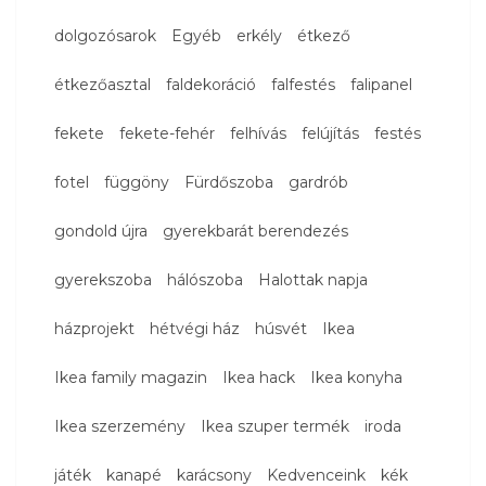
dolgozósarok
Egyéb
erkély
étkező
étkezőasztal
faldekoráció
falfestés
falipanel
fekete
fekete-fehér
felhívás
felújítás
festés
fotel
függöny
Fürdőszoba
gardrób
gondold újra
gyerekbarát berendezés
gyerekszoba
hálószoba
Halottak napja
házprojekt
hétvégi ház
húsvét
Ikea
Ikea family magazin
Ikea hack
Ikea konyha
Ikea szerzemény
Ikea szuper termék
iroda
játék
kanapé
karácsony
Kedvenceink
kék