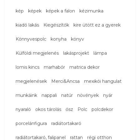
kép
képek
képek a falon
kézimunka
kiadó lakás
Kiegészítők
kire ütött ez a gyerek
Könnyvespolc
konyha
könyv
Külföldi megjelenés
lakásprojekt
lámpa
lomis kincs
marhabőr
matrica dekor
megjelenések
Merci&Ancsa
mexikói hangulat
munkáink
nappali
natúr
növények
nyár
nyaraló
okos tárolás
ősz
Polc
polcdekor
porcelánfigura
radiátortakaró
radiátortakaró, falipanel
rattan
régi otthon