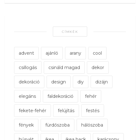
CÍMKÉK
advent
ajánló
arany
cool
csillogás
csináld magad
dekor
dekoráció
design
diy
dizájn
elegáns
faldekoráció
fehér
fekete-fehér
felújítás
festés
fények
fürdőszoba
hálószoba
húsvét
ikea
ikea hack
karácsony