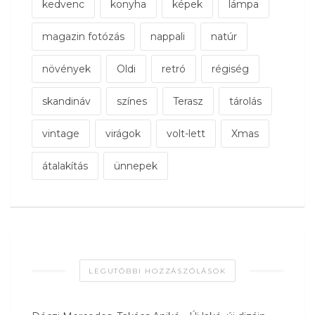
kedvenc
konyha
képek
lámpa
magazin fotózás
nappali
natúr
növények
Oldi
retró
régiség
skandináv
színes
Terasz
tárolás
vintage
virágok
volt-lett
Xmas
átalakítás
ünnepek
LEGUTÓBBI HOZZÁSZÓLÁSOK