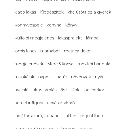
kiadó lakás
Kiegészítők
kire ütött ez a gyerek
Könnyvespolc
konyha
könyv
Külföldi megjelenés
lakásprojekt
lámpa
lomis kincs
marhabőr
matrica dekor
megjelenések
Merci&Ancsa
mexikói hangulat
munkáink
nappali
natúr
növények
nyár
nyaraló
okos tárolás
ősz
Polc
polcdekor
porcelánfigura
radiátortakaró
radiátortakaró, falipanel
rattan
régi otthon
retró
retró nyaraló
ruharendszerezés