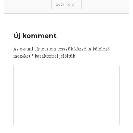
2021-10-04
Új komment
Az e-mail címet nem tesszük közzé.
A kötelező
mezőket
*
karakterrel jelöltük