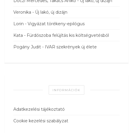
Dóczi Mercedes, Takács Anikó
-
Új lakó, új dizájn
Veronika
-
Új lakó, új dizájn
Lorin
-
Vigyázat törékeny-epilógus
Kata
-
Fürdőszoba felújítás kis költségvetésből
Pogány Judit
-
IVAR szekrények új élete
INFORMÁCIÓK
Adatkezelési tájékoztató
Cookie kezelési szabályzat