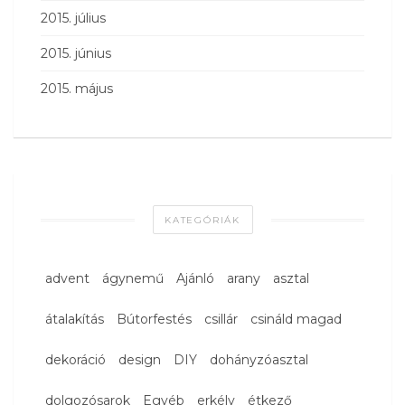
2015. július
2015. június
2015. május
KATEGÓRIÁK
advent
ágynemű
Ajánló
arany
asztal
átalakítás
Bútorfestés
csillár
csináld magad
dekoráció
design
DIY
dohányzóasztal
dolgozósarok
Egyéb
erkély
étkező