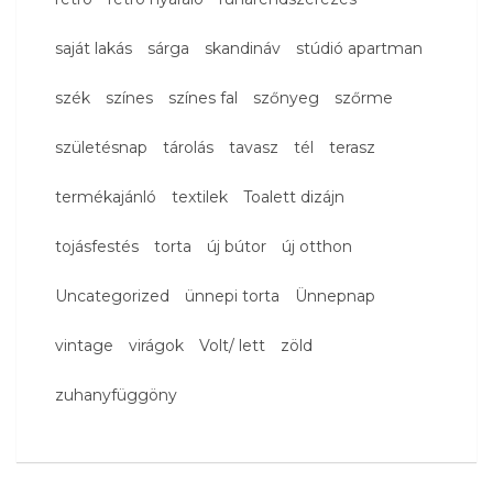
saját lakás
sárga
skandináv
stúdió apartman
szék
színes
színes fal
szőnyeg
szőrme
születésnap
tárolás
tavasz
tél
terasz
termékajánló
textilek
Toalett dizájn
tojásfestés
torta
új bútor
új otthon
Uncategorized
ünnepi torta
Ünnepnap
vintage
virágok
Volt/ lett
zöld
zuhanyfüggöny