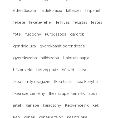
étkezőasztal
faldekoráció
falfestés
falipanel
fekete
fekete-fehér
felhívás
felújítás
festés
fotel
függöny
Fürdőszoba
gardrób
gondold újra
gyerekbarát berendezés
gyerekszoba
hálószoba
Halottak napja
házprojekt
hétvégi ház
húsvét
Ikea
Ikea family magazin
Ikea hack
Ikea konyha
Ikea szerzemény
Ikea szuper termék
iroda
játék
kanapé
karácsony
Kedvenceink
kék
kép
képek
képek a falon
kézimunka