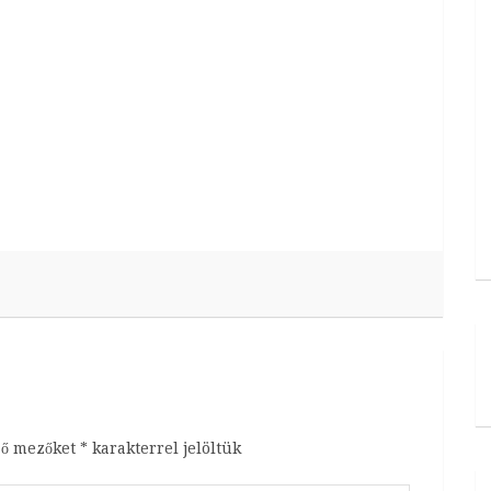
ző mezőket
*
karakterrel jelöltük