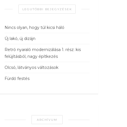
LEGUTÓBBI BEJEGYZÉSEK
Nincs olyan, hogy túl kicsi háló
Új lakó, új dizájn
Retró nyaraló modernizálása 1. rész: kis
felújításból, nagy építkezés
Olcsó, látványos változások
Fürdő festés
ARCHÍVUM