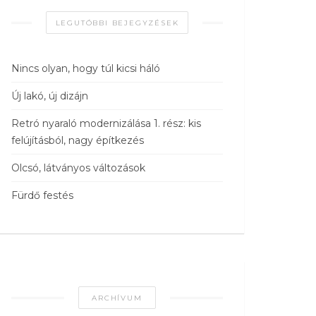
LEGUTÓBBI BEJEGYZÉSEK
Nincs olyan, hogy túl kicsi háló
Új lakó, új dizájn
Retró nyaraló modernizálása 1. rész: kis
felújításból, nagy építkezés
Olcsó, látványos változások
Fürdő festés
ARCHÍVUM