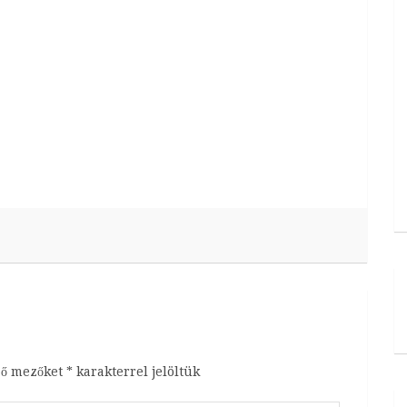
ző mezőket
*
karakterrel jelöltük