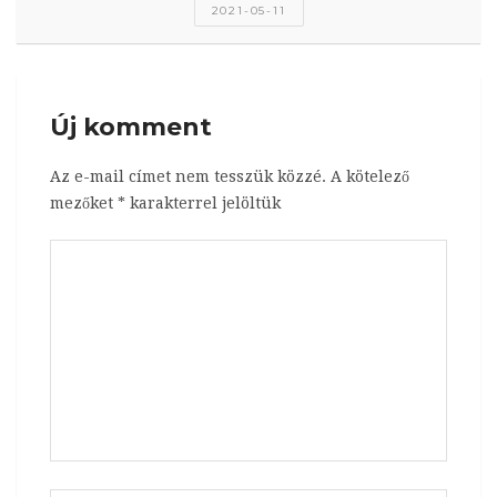
2021-05-11
Új komment
Az e-mail címet nem tesszük közzé.
A kötelező
mezőket
*
karakterrel jelöltük