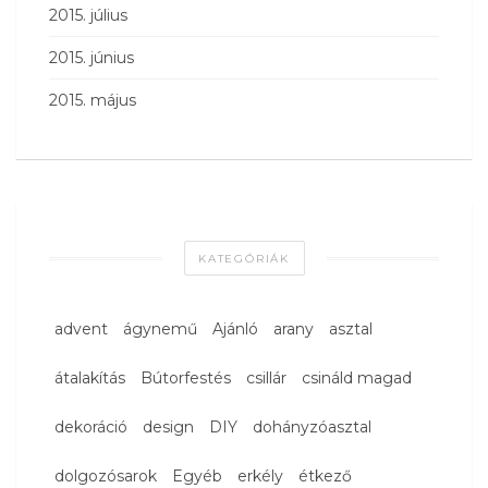
2015. július
2015. június
2015. május
KATEGÓRIÁK
advent
ágynemű
Ajánló
arany
asztal
átalakítás
Bútorfestés
csillár
csináld magad
dekoráció
design
DIY
dohányzóasztal
dolgozósarok
Egyéb
erkély
étkező