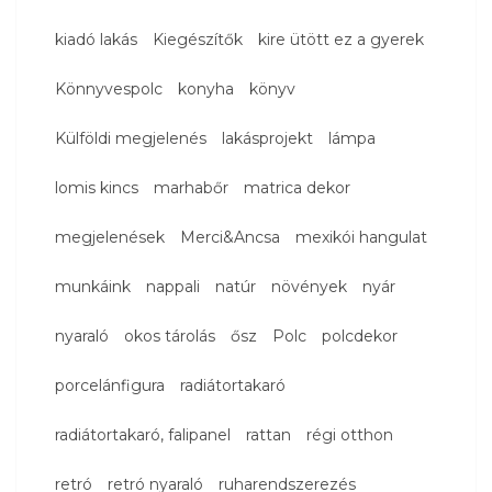
kiadó lakás
Kiegészítők
kire ütött ez a gyerek
Könnyvespolc
konyha
könyv
Külföldi megjelenés
lakásprojekt
lámpa
lomis kincs
marhabőr
matrica dekor
megjelenések
Merci&Ancsa
mexikói hangulat
munkáink
nappali
natúr
növények
nyár
nyaraló
okos tárolás
ősz
Polc
polcdekor
porcelánfigura
radiátortakaró
radiátortakaró, falipanel
rattan
régi otthon
retró
retró nyaraló
ruharendszerezés