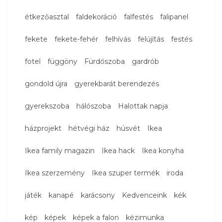
étkezőasztal
faldekoráció
falfestés
falipanel
fekete
fekete-fehér
felhívás
felújítás
festés
fotel
függöny
Fürdőszoba
gardrób
gondold újra
gyerekbarát berendezés
gyerekszoba
hálószoba
Halottak napja
házprojekt
hétvégi ház
húsvét
Ikea
Ikea family magazin
Ikea hack
Ikea konyha
Ikea szerzemény
Ikea szuper termék
iroda
játék
kanapé
karácsony
Kedvenceink
kék
kép
képek
képek a falon
kézimunka