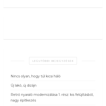
LEGUTÓBBI BEJEGYZÉSEK
Nincs olyan, hogy túl kicsi háló
Új lakó, új dizájn
Retró nyaraló modernizálása 1. rész: kis felújításból,
nagy építkezés