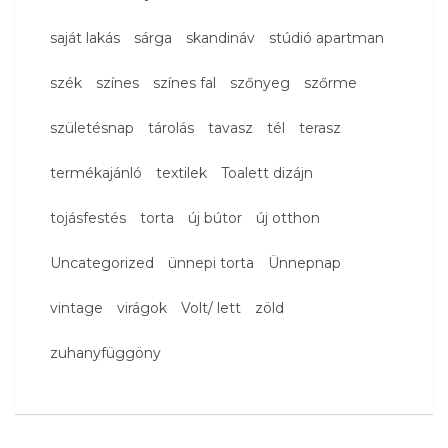
saját lakás
sárga
skandináv
stúdió apartman
szék
színes
színes fal
szőnyeg
szőrme
születésnap
tárolás
tavasz
tél
terasz
termékajánló
textilek
Toalett dizájn
tojásfestés
torta
új bútor
új otthon
Uncategorized
ünnepi torta
Ünnepnap
vintage
virágok
Volt/ lett
zöld
zuhanyfüggöny