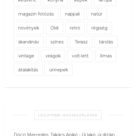
magazin fotózás
nappali
natúr
növények
Oldi
retró
régiség
skandináv
színes
Terasz
tárolás
vintage
virágok
volt-lett
Xmas
átalakítás
ünnepek
LEGUTÓBBI HOZZÁSZÓLÁSOK
Dóczi Mercedes, Takács Anikó
-
Új lakó, új dizájn