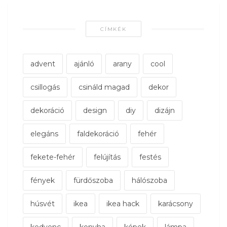
CÍMKÉK
advent
ajánló
arany
cool
csillogás
csináld magad
dekor
dekoráció
design
diy
dizájn
elegáns
faldekoráció
fehér
fekete-fehér
felújítás
festés
fények
fürdőszoba
hálószoba
húsvét
ikea
ikea hack
karácsony
kedvenc
konyha
képek
lámpa