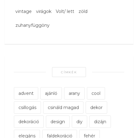
vintage
virágok
Volt/ lett
zöld
zuhanyfüggöny
CÍMKÉK
advent
ajánló
arany
cool
csillogás
csináld magad
dekor
dekoráció
design
diy
dizájn
elegáns
faldekoráció
fehér