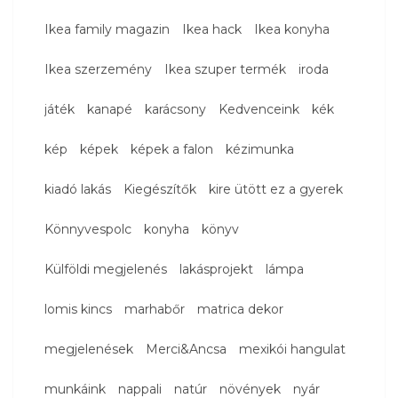
Ikea family magazin
Ikea hack
Ikea konyha
Ikea szerzemény
Ikea szuper termék
iroda
játék
kanapé
karácsony
Kedvenceink
kék
kép
képek
képek a falon
kézimunka
kiadó lakás
Kiegészítők
kire ütött ez a gyerek
Könnyvespolc
konyha
könyv
Külföldi megjelenés
lakásprojekt
lámpa
lomis kincs
marhabőr
matrica dekor
megjelenések
Merci&Ancsa
mexikói hangulat
munkáink
nappali
natúr
növények
nyár