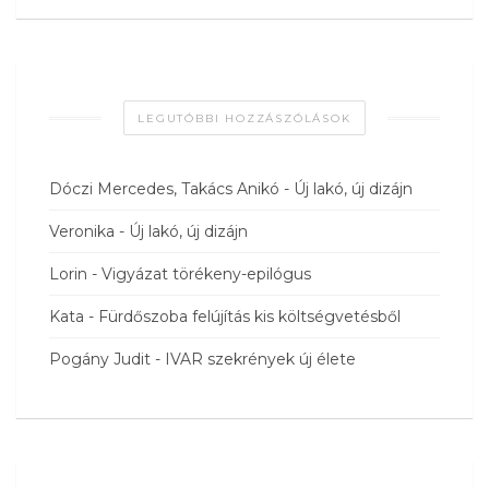
LEGUTÓBBI HOZZÁSZÓLÁSOK
Dóczi Mercedes, Takács Anikó
-
Új lakó, új dizájn
Veronika
-
Új lakó, új dizájn
Lorin
-
Vigyázat törékeny-epilógus
Kata
-
Fürdőszoba felújítás kis költségvetésből
Pogány Judit
-
IVAR szekrények új élete