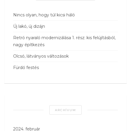
Nincs olyan, hogy túl kicsi háló
Új lakó, új dizájn
Retró nyaraló modernizálása 1. rész: kis felújításból,
nagy építkezés
Olcsó, látványos változások
Fürdő festés
ARCHÍVUM
2024. február