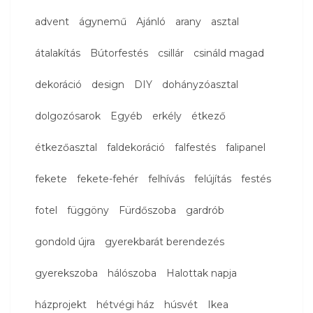
advent
ágynemű
Ajánló
arany
asztal
átalakítás
Bútorfestés
csillár
csináld magad
dekoráció
design
DIY
dohányzóasztal
dolgozósarok
Egyéb
erkély
étkező
étkezőasztal
faldekoráció
falfestés
falipanel
fekete
fekete-fehér
felhívás
felújítás
festés
fotel
függöny
Fürdőszoba
gardrób
gondold újra
gyerekbarát berendezés
gyerekszoba
hálószoba
Halottak napja
házprojekt
hétvégi ház
húsvét
Ikea