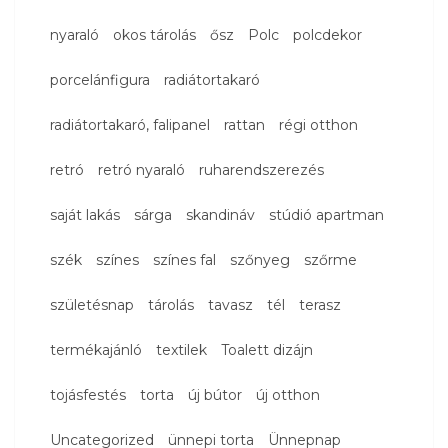
nyaraló
okos tárolás
ősz
Polc
polcdekor
porcelánfigura
radiátortakaró
radiátortakaró, falipanel
rattan
régi otthon
retró
retró nyaraló
ruharendszerezés
saját lakás
sárga
skandináv
stúdió apartman
szék
színes
színes fal
szőnyeg
szőrme
születésnap
tárolás
tavasz
tél
terasz
termékajánló
textilek
Toalett dizájn
tojásfestés
torta
új bútor
új otthon
Uncategorized
ünnepi torta
Ünnepnap