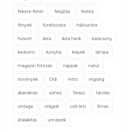
fekete-fehér
felújítás
festés
fények
fürdőszoba
hálószoba
húsvét
ikea
ikea hack
karácsony
kedvenc
konyha
képek
lámpa
magazin fotózás
nappali
natúr
növények
Oldi
retró
régiség
skandináv
színes
Terasz
tárolás
vintage
virágok
volt-lett
Xmas
átalakítás
ünnepek